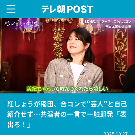
menu
テレ朝POST
紅しょうが稲田、合コンで“芸人”と自己
紹介せず…共演者の一言で一触即発「表
出ろ！」
2025.10.27