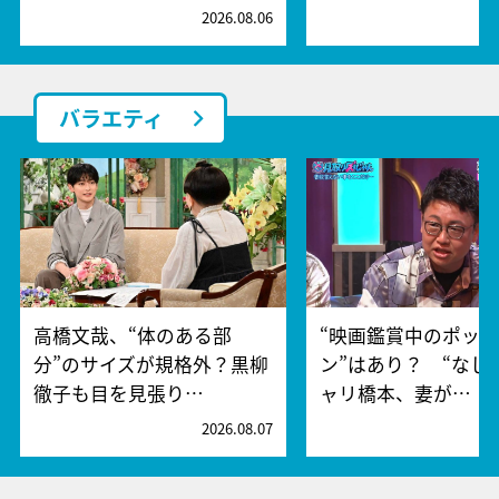
2026.08.06
2
バラエティ
高橋文哉、“体のある部
“映画鑑賞中のポッ
分”のサイズが規格外？黒柳
ン”はあり？ “なし
徹子も目を見張り…
ャリ橋本、妻が…
2026.08.07
2