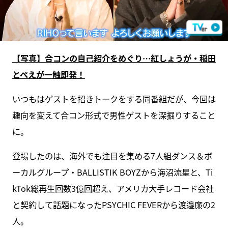
【写真】合コンの自己紹介をめぐり…紅しょうが・稲田
とぺえが一触即発！
いつもはゲストを招きトークをする同番組だが、今回は
趣向を変えて合コン形式で男性ゲストを深掘りすること
に。
登場したのは、海外でも注目を集める7人組ダンス＆ボ
ーカルグループ・BALLISTIK BOYZから海沼流星と、Ti
kTok総再生回数3億回超え、アメリカ大手レコード会社
と契約して話題になったPSYCHIC FEVERから渡邉廉の2
人。