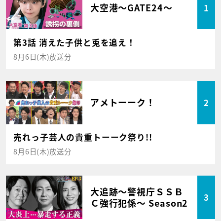
大空港～GATE24～
1
第3話 消えた子供と兎を追え！
8月6日(木)放送分
アメトーーク！
2
売れっ子芸人の貴重トーーク祭り!!
8月6日(木)放送分
大追跡～警視庁ＳＳＢ
3
Ｃ強行犯係～ Season2