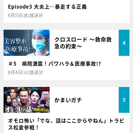
Episode3 大炎上…暴走する正義
8月5日(水)放送分
クロスロード ～救命救
4
急の約束～
＃5 病院激震！パワハラ＆医療事故!?
8月4日(火)放送分
かまいガチ
5
オモロ怖い「でな、話はここからやねん」トラビ
ス松倉参戦！