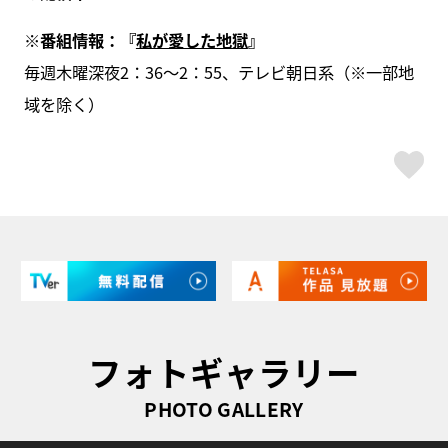
※番組情報：『
私が愛した地獄
』
毎週木曜深夜2：36～2：55、テレビ朝日系（※一部地
域を除く）
ス
フォトギャラリー
PHOTO GALLERY