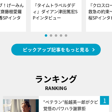
ブ！げーみん
『タイムトラベルダデ
『クロスロー
E齋藤樹愛羅
ィ』ダイアン津田篤宏S
救急の約束
香SPインタ
Pインタビュー
桜SPイ
ピックアップ記事をもっと見る
ランキング
RANKING
1
“ベテラン”船越英一郎がクビ
覚悟のパワハラ謝罪拒