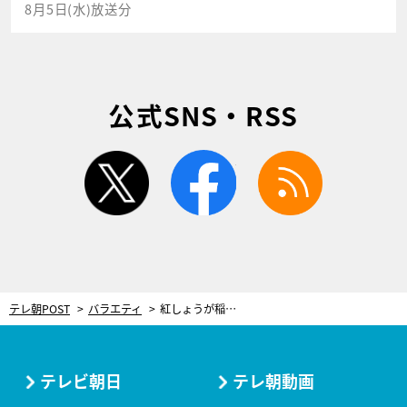
8月5日(水)放送分
公式SNS・RSS
twitter
facebook
rss
テレ朝POST
バラエティ
紅しょうが稲田、合コンで“芸人”と自己紹介せず…共演者の一言で一触即発「表出ろ！」
テレビ朝日
テレ朝動画