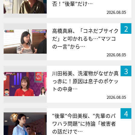
否！“後輩”だけ…
2026.08.05
2
高橋真麻、「コネだブサイク
だ」と叩かれるも…“マツコ
の一言”から…
2026.08.05
3
川田裕美、洗濯物がなぜか真
っ赤に！原因は息子のポケッ
トの中身…
2026.08.05
4
“後輩”今田美桜、“先輩のパ
ワハラ問題”に持論「被害者
の話だけで…