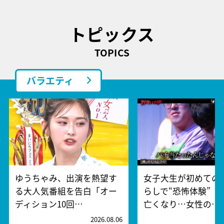
トピックス
TOPICS
バラエティ
ゆうちゃみ、出演を熱望す
女子大生が初めての
る大人気番組を告白「オー
らしで“恐怖体験” 
ディション10回…
亡くなり…女性の…
2026.08.06
2