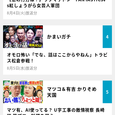
s紅しょうがら女芸人軍団
8月4日(火)放送分
かまいガチ
4
オモロ怖い「でな、話はここからやねん」トラビ
ス松倉参戦！
8月5日(水)放送分
マツコ＆有吉 かりそめ
5
天国
マツ有、AI使ってる？ U字工事の敵情視察 長崎