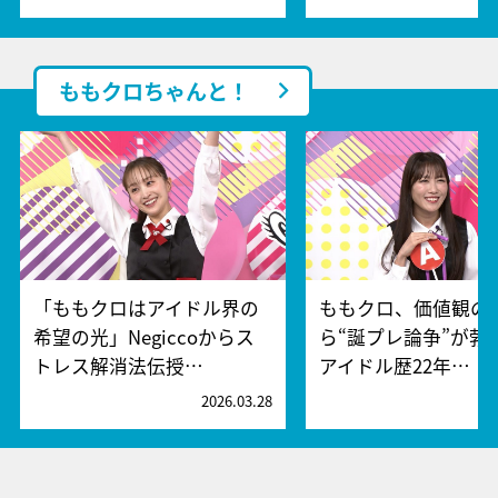
ももクロちゃんと！
「ももクロはアイドル界の
ももクロ、価値観の
希望の光」Negiccoからス
ら“誕プレ論争”が勃
トレス解消法伝授…
アイドル歴22年…
2026.03.28
2