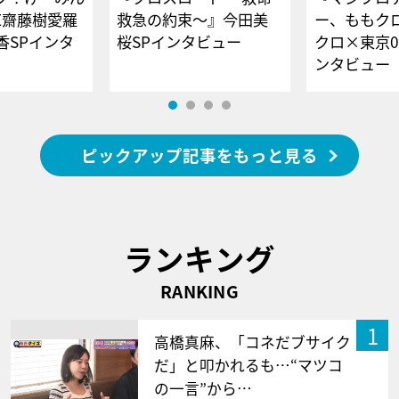
E齋藤樹愛羅
救急の約束～』今田美
ー、ももク
香SPインタ
桜SPインタビュー
クロ×東京0
ンタビュー
ピックアップ記事をもっと見る
ランキング
RANKING
1
高橋真麻、「コネだブサイク
だ」と叩かれるも…“マツコ
の一言”から…