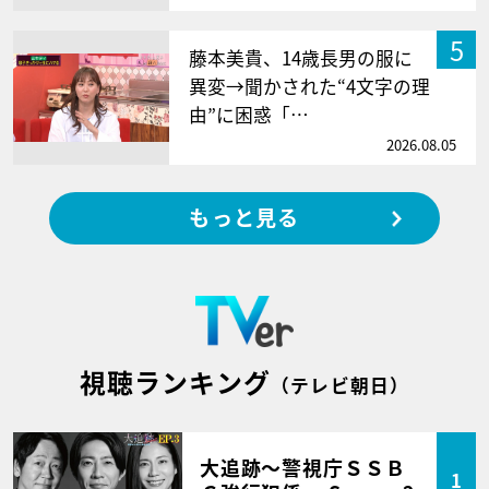
5
藤本美貴、14歳長男の服に
異変→聞かされた“4文字の理
由”に困惑「…
2026.08.05
もっと見る
視聴ランキング
（テレビ朝日）
大追跡～警視庁ＳＳＢ
1