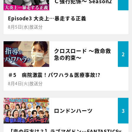
Ｃ強行犯係～ Season2
Episode3 大炎上…暴走する正義
8月5日(水)放送分
クロスロード ～救命救
2
急の約束～
＃5 病院激震！パワハラ＆医療事故!?
8月4日(火)放送分
ロンドンハーツ
3
【恋の行方は？】ラブマゲドン…FANTASTICSv