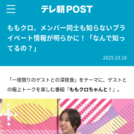
menu
テレ朝POST
ももクロ、メンバー同士も知らないプラ
イベート情報が明らかに！「なんで知っ
てるの？」
2025.10.18
「一夜限りのゲストとの深夜食」をテーマに、ゲストと
の極上トークを楽しむ番組『
ももクロちゃんと！
』。