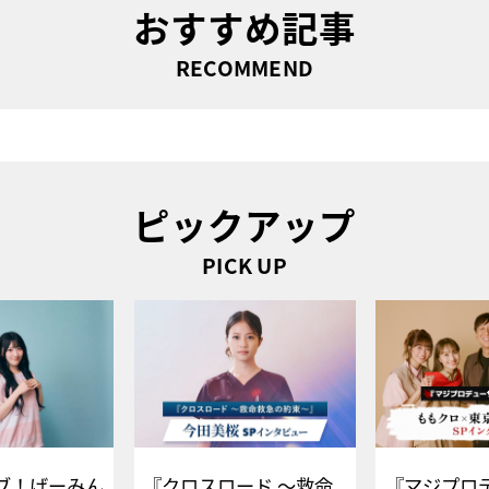
おすすめ記事
RECOMMEND
ピックアップ
PICK UP
ブ！げーみん
『クロスロード ～救命
『マジプロ