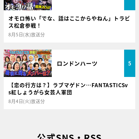
オモロ怖い「でな、話はここからやねん」トラビ
ス松倉参戦！
8月5日(水)放送分
ロンドンハーツ
5
【恋の行方は？】ラブマゲドン…FANTASTICSv
s紅しょうがら女芸人軍団
8月4日(火)放送分
公式SNS・RSS