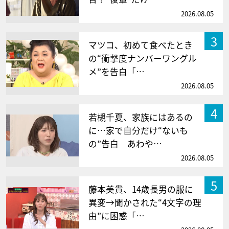
2026.08.05
3
マツコ、初めて食べたとき
の“衝撃度ナンバーワングル
メ”を告白「…
2026.08.05
4
若槻千夏、家族にはあるの
に…家で自分だけ“ないも
の”告白 あわや…
2026.08.05
5
藤本美貴、14歳長男の服に
異変→聞かされた“4文字の理
由”に困惑「…