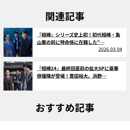
関連記事
サムネイル
『相棒』シリーズ史上初！初代相棒・亀
山薫の前に特命係に在籍した“…
2026.03.04
サムネイル
『相棒24』最終回直前の拡大SPに豪華
俳優陣が登場！豊田裕大、浜野…
おすすめ記事