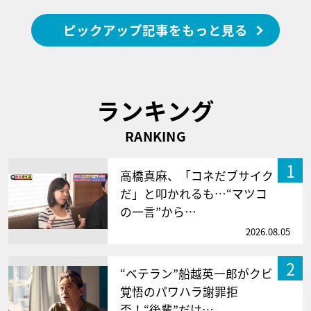
ピックアップ記事をもっと見る
ランキング
RANKING
1
高橋真麻、「コネだブサイク
だ」と叩かれるも…“マツコ
の一言”から…
2026.08.05
2
“ベテラン”船越英一郎がクビ
覚悟のパワハラ謝罪拒
否！“後輩”だけ…