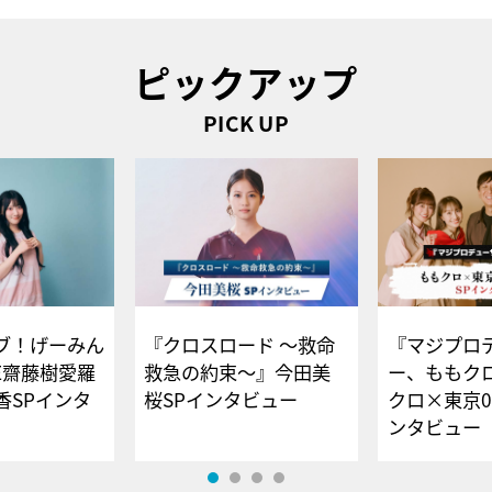
ピックアップ
PICK UP
ブ！げーみん
『クロスロード ～救命
『マジプロ
E齋藤樹愛羅
救急の約束～』今田美
ー、ももク
香SPインタ
桜SPインタビュー
クロ×東京0
ンタビュー