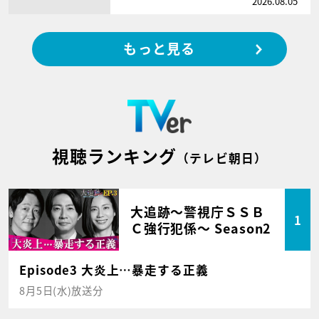
2026.08.05
もっと見る
視聴ランキング
（テレビ朝日）
大追跡～警視庁ＳＳＢ
1
Ｃ強行犯係～ Season2
Episode3 大炎上…暴走する正義
8月5日(水)放送分