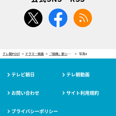
twitter
facebook
rss
テレ朝POST
ドラマ・映画
『相棒』新シーズン本日開幕！豪華ゲスト集結＆杉下右京が“いまだかつて見たこともない姿”で登場
写真4
テレビ朝日
テレ朝動画
お問い合わせ
サイト利用規約
プライバシーポリシー