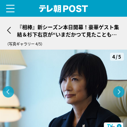
menu
テレ朝POST
『相棒』新シーズン本日開幕！豪華ゲスト集
結＆杉下右京が“いまだかつて見たこともな
い姿”で登場
（写真ギャラリー 4/5）
4/5