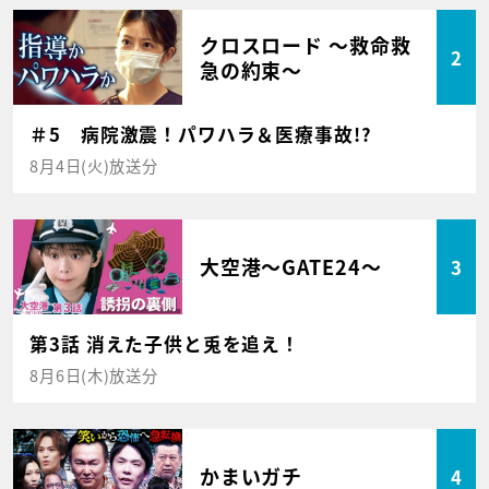
クロスロード ～救命救
2
急の約束～
＃5 病院激震！パワハラ＆医療事故!?
8月4日(火)放送分
大空港～GATE24～
3
第3話 消えた子供と兎を追え！
8月6日(木)放送分
かまいガチ
4