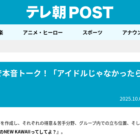
テレ
楽
アニメ・ヒーロー
スポーツ
アナウ
を囲んで本音トーク！「アイドルじゃなかった
2025.10.
ンキングを作成し、それぞれの得意＆苦手分野、グループ内での立ち位置、そ
ERのNEW KAWAIIってしてよ？』
。