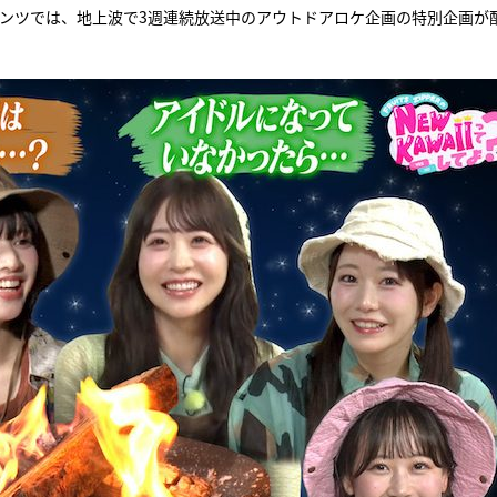
ンテンツでは、地上波で3週連続放送中のアウトドアロケ企画の特別企画が
『アイ＝ラブ！げーみん
E齋藤樹愛羅＆佐々木舞
ビュー