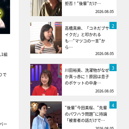
拒否！“後輩”だけ…
2026.08.05
2
高橋真麻、「コネだブサ
イクだ」と叩かれる
も…“マツコの一言”か
ら…
2026.08.05
1組
3
川田裕美、洗濯物がなぜ
りで
か真っ赤に！原因は息子
のポケットの中身…
2026.08.05
4
“後輩”今田美桜、“先輩
のパワハラ問題”に持論
「被害者の話だけで…
ンバー
2026.08.05