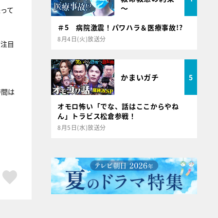
～
経って
。
＃5 病院激震！パワハラ＆医療事故!?
8月4日(火)放送分
に注目
かまいガチ
5
時間は
オモロ怖い「でな、話はここからやね
ん」トラビス松倉参戦！
8月5日(水)放送分
ア
はてブ
スキボタン