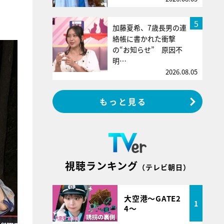
5
加藤夏希、7歳長男の連
絡帳に書かれた衝撃
の“お知らせ” 原因不
明…
2026.08.05
もっと見る
視聴ランキング
（テレビ朝日）
大空港～GATE2
1
4～