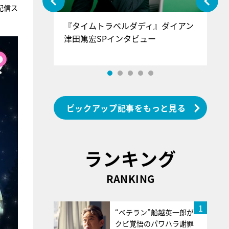
配信ス
ぐ』＝LOV
『タイムトラベルダディ』ダイアン
『
香SPインタ
津田篤宏SPインタビュー
～
ピックアップ記事をもっと見る
ランキング
RANKING
1
“ベテラン”船越英一郎が
クビ覚悟のパワハラ謝罪