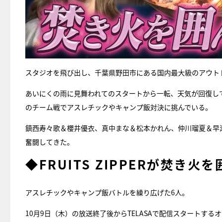
スタジオを飛び出し、千葉県野田市にある国内最大級のアウトドア施
あいにくの雨に見舞われてのスタートから一転、天気が回復して
のチーム戦でアスレチックやキャンプ飯対決に挑んでいる。
鎮西寿々歌＆櫻井優衣、真中まな＆松本かれん、仲川瑠夏＆早
奮闘してきた。
◆FRUITS ZIPPERが焚き
アスレチックやキャンプ飯バトルを繰り広げた6人。
10月9日（木）の放送終了後からTELASAで配信スタートするオ