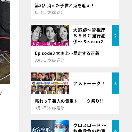
第3話 消えた子供と兎を追え！
8月6日(木)放送分
大追跡～警視庁
ＳＳＢＣ強行犯
2
係～ Season2
Episode3 大炎上…暴走する正義
8月5日(水)放送分
アメトーーク！
3
か
売れっ子芸人の貴重トーーク祭り!!
8月6日(木)放送分
クロスロード ～
救命救急の約束
4