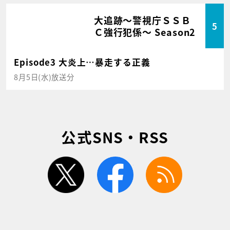
大追跡～警視庁ＳＳＢ
5
Ｃ強行犯係～ Season2
Episode3 大炎上…暴走する正義
8月5日(水)放送分
公式SNS・RSS
twitter
facebook
rss