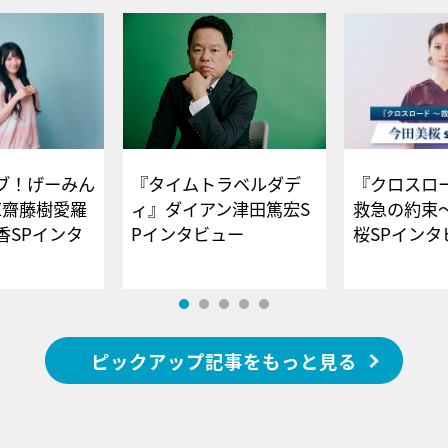
ブ！げーみん
『タイムトラベルダデ
『クロスロー
E齋藤樹愛羅
ィ』ダイアン津田篤宏S
救急の約束
香SPインタ
Pインタビュー
桜SPイ
ピックアップ記事をもっと見る