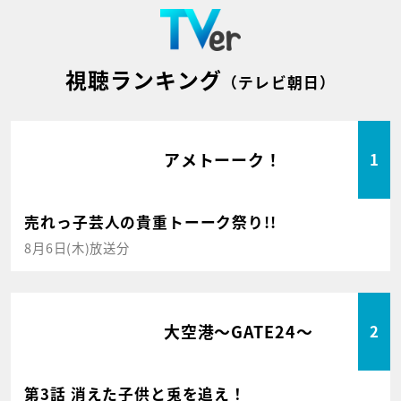
視聴ランキング
（テレビ朝日）
アメトーーク！
1
売れっ子芸人の貴重トーーク祭り!!
8月6日(木)放送分
大空港～GATE24～
2
第3話 消えた子供と兎を追え！