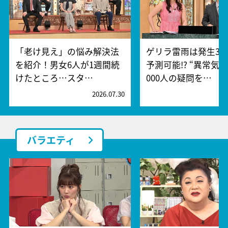
「老け見え」の悩み解決法
ゲリラ雷雨は発生30
を紹介！男女6人が1週間続
予測可能!? “異常気象
けたところ…スタ…
000人の疑問を…
2026.07.30
2
バラエティ