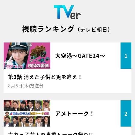
視聴ランキング
（テレビ朝日）
大空港～GATE24～
1
第3話 消えた子供と兎を追え！
8月6日(木)放送分
アメトーーク！
2
売れっ子芸人の貴重トーーク祭り!!