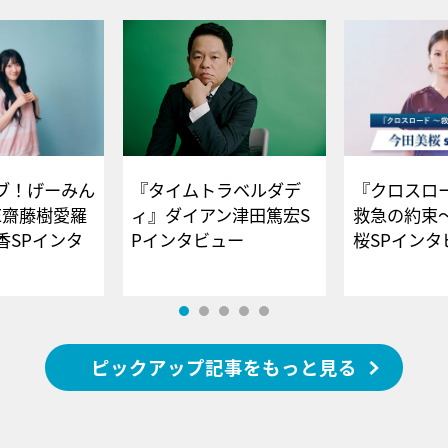
ブ！げーみん
『タイムトラベルダデ
『クロスロー
E齋藤樹愛羅
ィ』ダイアン津田篤宏S
救急の約束
香SPインタ
Pインタビュー
桜SPイ
ピックアップ記事をもっと見る