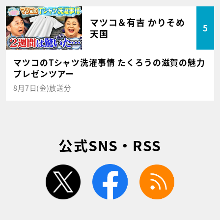
マツコ＆有吉 かりそめ
5
天国
マツコのTシャツ洗濯事情 たくろうの滋賀の魅力
プレゼンツアー
8月7日(金)放送分
公式SNS・RSS
twitter
facebook
rss