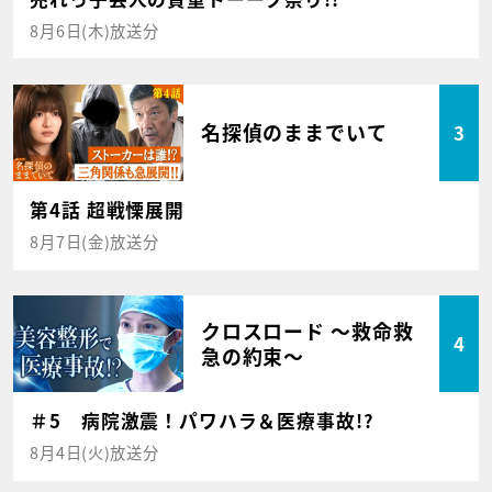
8月6日(木)放送分
名探偵のままでいて
3
第4話 超戦慄展開
8月7日(金)放送分
クロスロード ～救命救
4
急の約束～
＃5 病院激震！パワハラ＆医療事故!?
8月4日(火)放送分