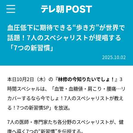
menu
テレ朝POST
血圧低下に期待できる“歩き方”が世界で
話題！7人のスペシャリストが提唱する
「7つの新習慣」
2025.10.02
本日10月2日（木）の
『林修の今知りたいでしょ！』
3
時間スペシャルは、「血管・血糖値・肩こり・腰痛…リ
カバーするなら今でしょ！7人のスペシャリストが教え
る！7つの新習慣SP」を放送。
7人の医師・専門家たち各分野のスペシャリストが、健
康へ導く7つの“新習慣”を伝授する。