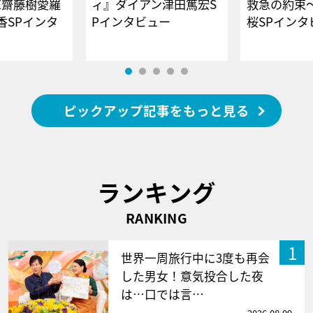
E齋藤樹愛羅
ィ』ダイアン津田篤宏S
救急の約束
香SPインタ
Pインタビュー
桜SPイ
ピックアップ記事をもっと見る
ランキング
RANKING
1
世界一周旅行中に3度も再会
した男女！意気投合した夜
は…口では言…