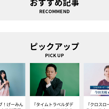
おすすめ記事
RECOMMEND
ピックアップ
PICK UP
ブ！げーみん
『タイムトラベルダデ
『クロスロー