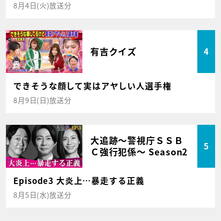
8月4日(火)放送分
有吉クイズ
4
できそうな顔して実はアヤしい人選手権
8月9日(日)放送分
大追跡～警視庁ＳＳＢ
5
Ｃ強行犯係～ Season2
Episode3 大炎上…暴走する正義
8月5日(水)放送分