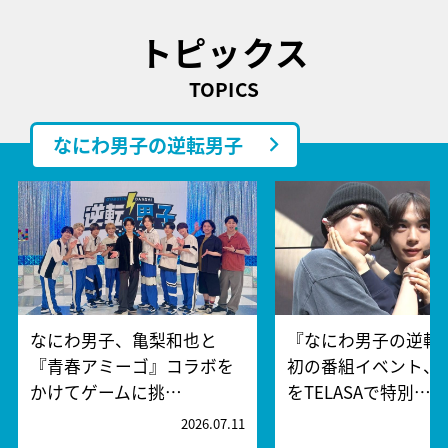
トピックス
TOPICS
なにわ男子の逆転男子
なにわ男子、亀梨和也と
『なにわ男子の逆転
『青春アミーゴ』コラボを
初の番組イベント、
かけてゲームに挑…
をTELASAで特別…
2026.07.11
2