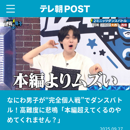
menu
テレ朝POST
なにわ男子が“完全個人戦”でダンスバト
ル！高難度に悲鳴「本編超えてくるのや
めてくれません？」
2025.09.27