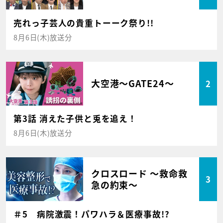
売れっ子芸人の貴重トーーク祭り!!
8月6日(木)放送分
大空港～GATE24～
2
第3話 消えた子供と兎を追え！
8月6日(木)放送分
クロスロード ～救命救
3
急の約束～
＃5 病院激震！パワハラ＆医療事故!?