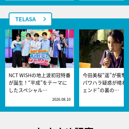
TELASA
NCT WISHの地上波初冠特番
今田美桜“遥”が衝撃暴
が誕生！“平成”をテーマに
パワハラ疑惑が晴れ
したスペシャル…
ェンド”の裏の…
2026.08.10
2