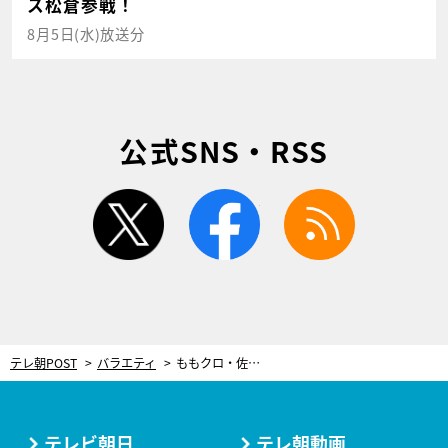
ス松倉参戦！
8月5日(水)放送分
公式SNS・RSS
twitter
facebook
rss
テレ朝POST
バラエティ
ももクロ・佐々木彩夏の発言に、ノブコブ徳井「あーりんの性格が出るねぇ」と苦笑い!?
テレビ朝日
テレ朝動画