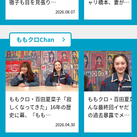
徹子も目を見張り…
ャリ橋本、妻が…
2026.08.07
2
ももクロChan
ももクロ・百田夏菜子「寂
ももクロ・百田夏菜
しくなってきた」16年の歴
んな最終回イヤだ！
史に幕、『もも…
の過去暴露でメ…
2026.04.30
2