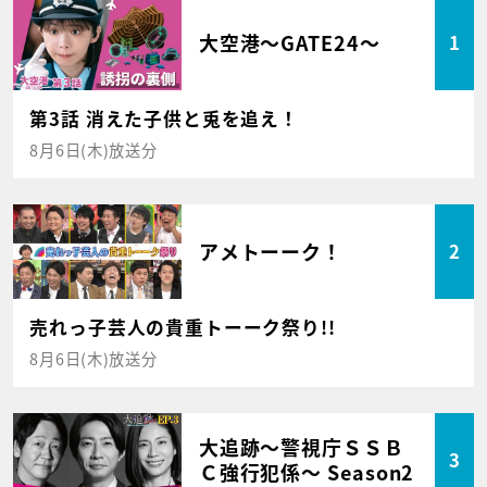
大空港～GATE24～
1
第3話 消えた子供と兎を追え！
8月6日(木)放送分
アメトーーク！
2
売れっ子芸人の貴重トーーク祭り!!
8月6日(木)放送分
大追跡～警視庁ＳＳＢ
3
Ｃ強行犯係～ Season2