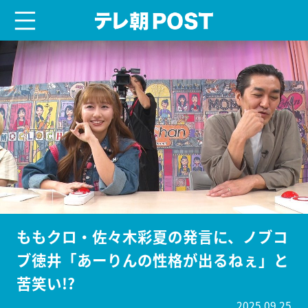
menu
テレ朝POST
ももクロ・佐々木彩夏の発言に、ノブコ
ブ徳井「あーりんの性格が出るねぇ」と
苦笑い!?
2025.09.25