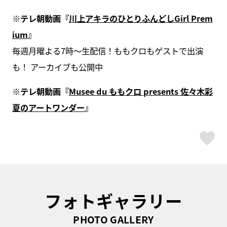
※テレ朝動画『
川上アキラのひとりふんどしGirl Prem
ium
』
毎週月曜よる7時〜生配信！ももクロもゲストで出演
も！ アーカイブも公開中
※テレ朝動画『
Musee du ももクロ presents 佐々木彩
夏のアートワンダー
』
ス
フォトギャラリー
PHOTO GALLERY