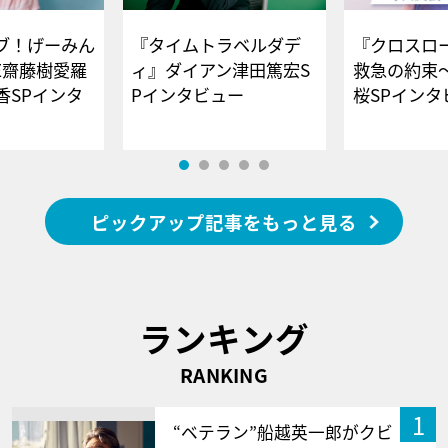
ブ！げーみん
『タイムトラベルダデ
『クロスロー
E齋藤樹愛羅
ィ』ダイアン津田篤宏S
救急の約束
香SPインタ
Pインタビュー
桜SPイ
ピックアップ記事をもっと見る
ランキング
RANKING
1
“ベテラン”船越英一郎がクビ