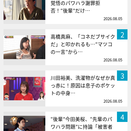
覚悟のパワハラ謝罪拒
否！“後輩”だけ…
2026.08.05
2
高橋真麻、「コネだブサイク
だ」と叩かれるも…“マツコ
の一言”から…
2026.08.05
3
川田裕美、洗濯物がなぜか真
っ赤に！原因は息子のポケッ
トの中身…
2026.08.05
4
“後輩”今田美桜、“先輩のパ
ワハラ問題”に持論「被害者