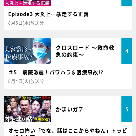
Episode3 大炎上…暴走する正義
8月5日(水)放送分
クロスロード ～救命救
4
急の約束～
＃5 病院激震！パワハラ＆医療事故!?
8月4日(火)放送分
かまいガチ
5
オモロ怖い「でな、話はここからやねん」トラビ