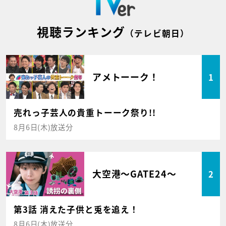
視聴ランキング
（テレビ朝日）
アメトーーク！
1
売れっ子芸人の貴重トーーク祭り!!
8月6日(木)放送分
大空港～GATE24～
2
第3話 消えた子供と兎を追え！
8月6日(木)放送分