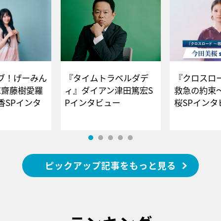
ブ！げーみん
『タイムトラベルダデ
『クロスロー
E齋藤樹愛羅
ィ』ダイアン津田篤宏S
救急の約束
香SPインタ
Pインタビュー
桜SPイ
ピックアップ記事をもっと見る