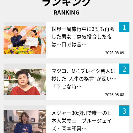
ランキング
RANKING
1
世界一周旅行中に3度も再会
した男女！意気投合した夜
は…口では言…
2026.08.09
2
マツコ、M-1ブレイク芸人に
授けた“人生の格言”が深い…
「幸せな時…
2026.08.08
3
メジャー30球団で唯一の日
本人栄養士 ブルージェイ
ズ・岡本和真…