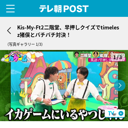
menu
テレ朝POST
Kis-My-Ft2二階堂、早押しクイズでtimeles
z猪俣とバチバチ対決！
（写真ギャラリー 1/3）
1/3