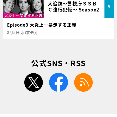
大追跡～警視庁ＳＳＢ
5
Ｃ強行犯係～ Season2
Episode3 大炎上…暴走する正義
8月5日(水)放送分
公式SNS・RSS
twitter
facebook
rss