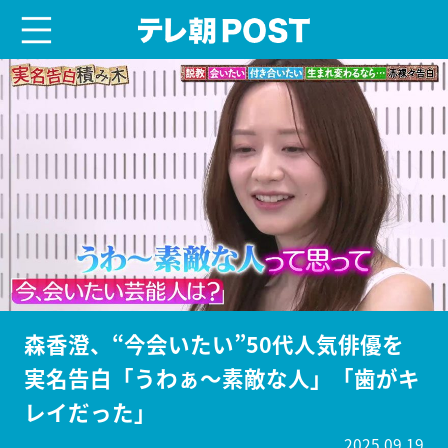
menu
テレ朝POST
森香澄、“今会いたい”50代人気俳優を
実名告白「うわぁ～素敵な人」「歯がキ
レイだった」
2025.09.19