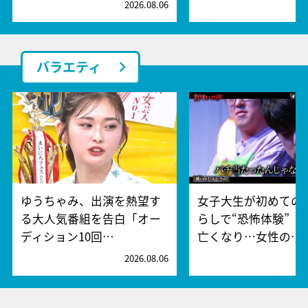
2026.08.06
2
バラエティ
ゆうちゃみ、出演を熱望す
女子大生が初めての
る大人気番組を告白「オー
らしで“恐怖体験” 
ディション10回…
亡くなり…女性の…
2026.08.06
2