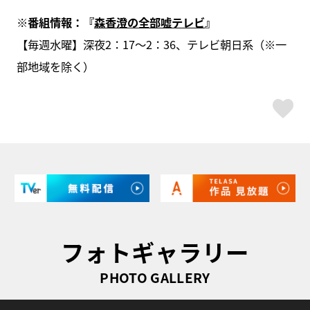
※番組情報：『
森香澄の全部嘘テレビ
』
【毎週水曜】深夜2：17～2：36、テレビ朝日系（※一
部地域を除く）
ス
フォトギャラリー
PHOTO GALLERY