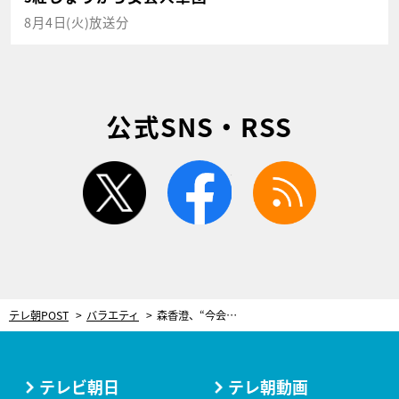
8月4日(火)放送分
公式SNS・RSS
twitter
facebook
rss
テレ朝POST
バラエティ
森香澄、“今会いたい”50代人気俳優を実名告白「うわぁ～素敵な人」「歯がキレイだった」
テレビ朝日
テレ朝動画