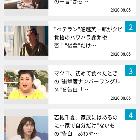
の一言”から…
2026.08.05
2
“ベテラン”船越英一郎がクビ
覚悟のパワハラ謝罪拒
否！“後輩”だけ…
2026.08.05
3
マツコ、初めて食べたとき
の“衝撃度ナンバーワングル
メ”を告白「…
2026.08.05
4
若槻千夏、家族にはあるの
に…家で自分だけ“ないも
の”告白 あわや…