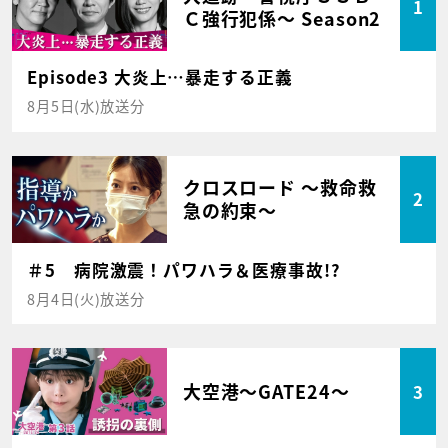
1
Ｃ強行犯係～ Season2
Episode3 大炎上…暴走する正義
8月5日(水)放送分
クロスロード ～救命救
2
急の約束～
＃5 病院激震！パワハラ＆医療事故!?
8月4日(火)放送分
大空港～GATE24～
3