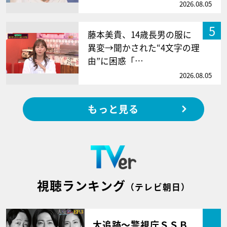
2026.08.05
5
藤本美貴、14歳長男の服に
異変→聞かされた“4文字の理
由”に困惑「…
2026.08.05
もっと見る
視聴ランキング
（テレビ朝日）
大追跡～警視庁ＳＳＢ