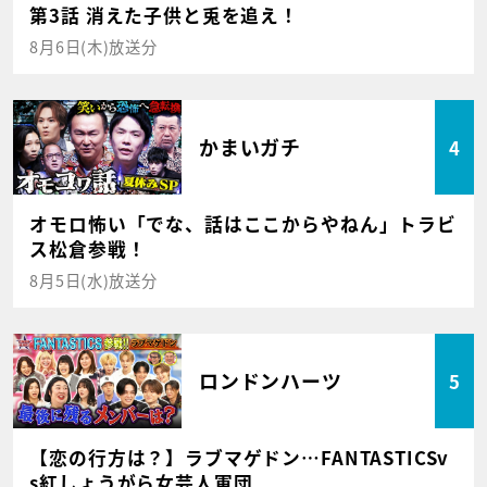
第3話 消えた子供と兎を追え！
8月6日(木)放送分
かまいガチ
4
オモロ怖い「でな、話はここからやねん」トラビ
ス松倉参戦！
8月5日(水)放送分
ロンドンハーツ
5
【恋の行方は？】ラブマゲドン…FANTASTICSv
s紅しょうがら女芸人軍団