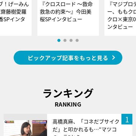
ブ！げーみん
『クロスロード ～救命
『マジプロ
E齋藤樹愛羅
救急の約束～』今田美
ー、ももク
香SPインタ
桜SPインタビュー
クロ×東京0
ンタビュー
ピックアップ記事をもっと見る
ランキング
RANKING
1
高橋真麻、「コネだブサイク
だ」と叩かれるも…“マツコ