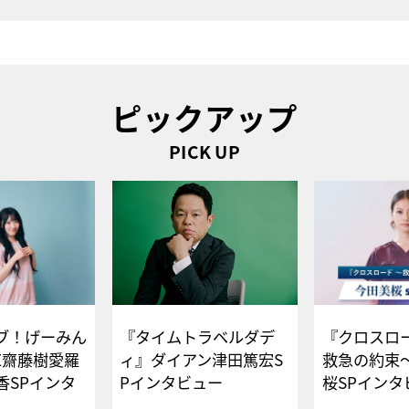
ピックアップ
PICK UP
ブ！げーみん
『タイムトラベルダデ
『クロスロー
E齋藤樹愛羅
ィ』ダイアン津田篤宏S
救急の約束
香SPインタ
Pインタビュー
桜SPイ