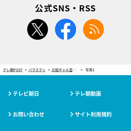
公式SNS・RSS
twitter
facebook
rss
テレ朝POST
バラエティ
元祖ギャル芸人、“貯金80円”クズ夫を働かせるため「バーを開店する」 ラブホテルで打ち明けたまさかの提案
写真3
テレビ朝日
テレ朝動画
お問い合わせ
サイト利用規約