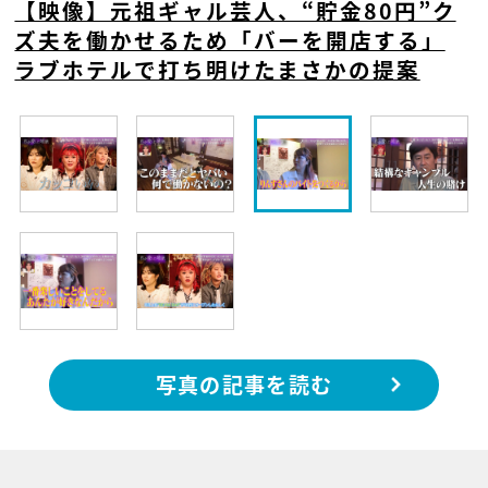
【映像】元祖ギャル芸人、“貯金80円”ク
ズ夫を働かせるため「バーを開店する」
ラブホテルで打ち明けたまさかの提案
写真の記事を読む