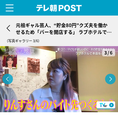
menu
テレ朝POST
元祖ギャル芸人、“貯金80円”クズ夫を働か
せるため「バーを開店する」 ラブホテルで打
ち明けたまさかの提案
（写真ギャラリー 3/6）
3/6