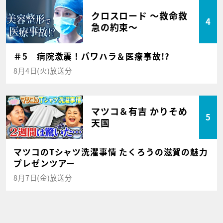
クロスロード ～救命救
4
急の約束～
＃5 病院激震！パワハラ＆医療事故!?
8月4日(火)放送分
マツコ＆有吉 かりそめ
5
天国
マツコのTシャツ洗濯事情 たくろうの滋賀の魅力
プレゼンツアー
8月7日(金)放送分