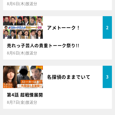
8月6日(木)放送分
アメトーーク！
2
売れっ子芸人の貴重トーーク祭り!!
8月6日(木)放送分
名探偵のままでいて
3
第4話 超戦慄展開
8月7日(金)放送分