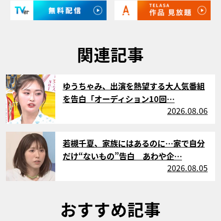
関連記事
サムネイル
ゆうちゃみ、出演を熱望する大人気番組
を告白「オーディション10回…
2026.08.06
サムネイル
若槻千夏、家族にはあるのに…家で自分
だけ“ないもの”告白 あわや企…
2026.08.05
おすすめ記事