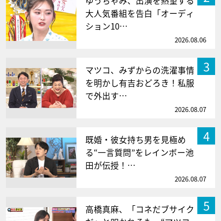
ゆうちゃみ、出演を熱望する
大人気番組を告白「オーディ
ション10…
2026.08.06
3
マツコ、みずからの洗濯事情
を明かし有吉おどろき！私服
で外出す…
2026.08.07
4
既婚・彼女持ち男を見極め
る“一言質問”をレインボー池
田が伝授！…
2026.08.07
5
高橋真麻、「コネだブサイク