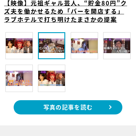
【映像】元祖ギャル芸人、“貯金80円”ク
ズ夫を働かせるため「バーを開店する」
ラブホテルで打ち明けたまさかの提案
写真の記事を読む