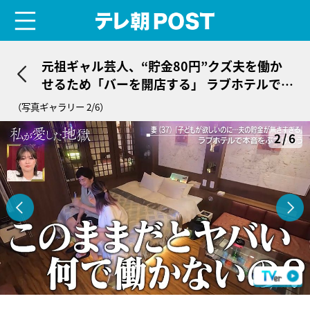
menu
テレ朝POST
元祖ギャル芸人、“貯金80円”クズ夫を働か
せるため「バーを開店する」 ラブホテルで打
ち明けたまさかの提案
（写真ギャラリー 2/6）
2/6