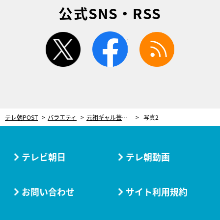
公式SNS・RSS
twitter
facebook
rss
テレ朝POST
バラエティ
元祖ギャル芸人、“貯金80円”クズ夫を働かせるため「バーを開店する」 ラブホテルで打ち明けたまさかの提案
写真2
テレビ朝日
テレ朝動画
お問い合わせ
サイト利用規約