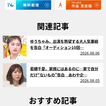
関連記事
サムネイル
ゆうちゃみ、出演を熱望する大人気番組
を告白「オーディション10回…
2026.08.06
サムネイル
若槻千夏、家族にはあるのに…家で自分
だけ“ないもの”告白 あわや企…
2026.08.05
おすすめ記事