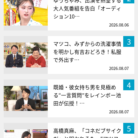
ゆうちゃみ、出演を熱望する
大人気番組を告白「オーディ
ション10…
2026.08.06
3
マツコ、みずからの洗濯事情
を明かし有吉おどろき！私服
で外出す…
2026.08.07
4
既婚・彼女持ち男を見極め
る“一言質問”をレインボー池
田が伝授！…
2026.08.07
5
高橋真麻、「コネだブサイク