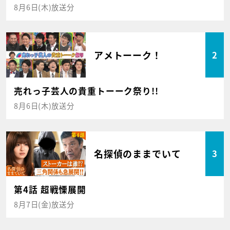
8月6日(木)放送分
アメトーーク！
2
売れっ子芸人の貴重トーーク祭り!!
8月6日(木)放送分
名探偵のままでいて
3
第4話 超戦慄展開
8月7日(金)放送分