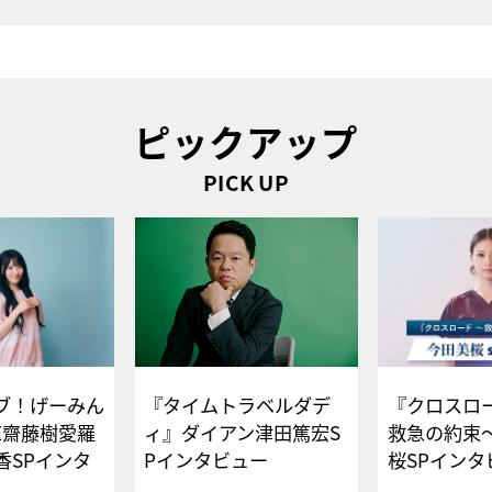
ピックアップ
PICK UP
ブ！げーみん
『タイムトラベルダデ
『クロスロー
E齋藤樹愛羅
ィ』ダイアン津田篤宏S
救急の約束
香SPインタ
Pインタビュー
桜SPイ