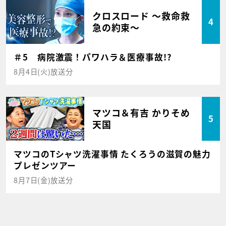
クロスロード ～救命救
4
急の約束～
＃5 病院激震！パワハラ＆医療事故!?
8月4日(火)放送分
マツコ＆有吉 かりそめ
5
天国
マツコのTシャツ洗濯事情 たくろうの滋賀の魅力
プレゼンツアー
8月7日(金)放送分