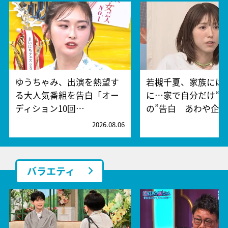
ゆうちゃみ、出演を熱望す
若槻千夏、家族には
る大人気番組を告白「オー
に…家で自分だけ“
ディション10回…
の”告白 あわや企…
2026.08.06
2
バラエティ