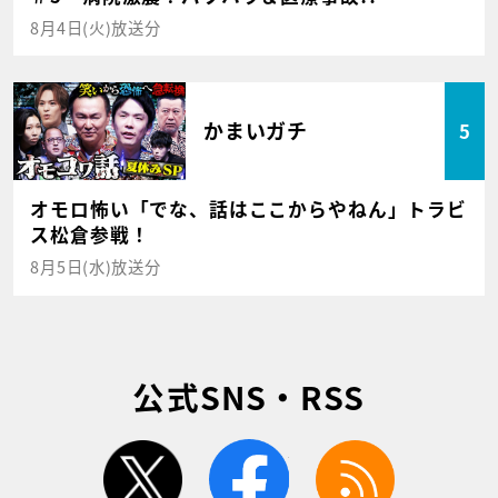
8月4日(火)放送分
かまいガチ
5
オモロ怖い「でな、話はここからやねん」トラビ
ス松倉参戦！
8月5日(水)放送分
公式SNS・RSS
twitter
facebook
rss