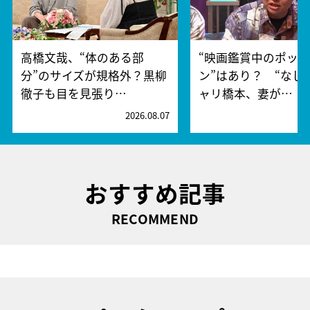
高橋文哉、“体のある部
“映画鑑賞中のポッ
分”のサイズが規格外？黒柳
ン”はあり？ “なし
徹子も目を見張り…
ャリ橋本、妻が…
2026.08.07
2
おすすめ記事
RECOMMEND