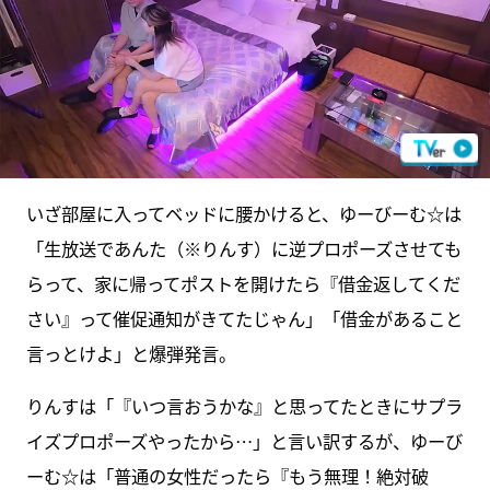
いざ部屋に入ってベッドに腰かけると、ゆーびーむ☆は
「生放送であんた（※りんす）に逆プロポーズさせても
らって、家に帰ってポストを開けたら『借金返してくだ
さい』って催促通知がきてたじゃん」「借金があること
言っとけよ」と爆弾発言。
りんすは「『いつ言おうかな』と思ってたときにサプラ
イズプロポーズやったから…」と言い訳するが、ゆーび
ーむ☆は「普通の女性だったら『もう無理！絶対破