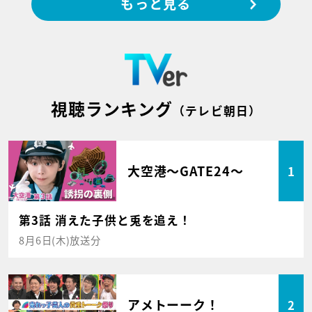
もっと見る
視聴ランキング
（テレビ朝日）
大空港～GATE24～
1
第3話 消えた子供と兎を追え！
8月6日(木)放送分
アメトーーク！
2