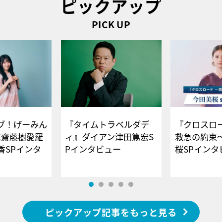
ピックアップ
PICK UP
ブ！げーみん
『タイムトラベルダデ
『クロスロー
E齋藤樹愛羅
ィ』ダイアン津田篤宏S
救急の約束
香SPインタ
Pインタビュー
桜SPイ
ピックアップ記事をもっと見る