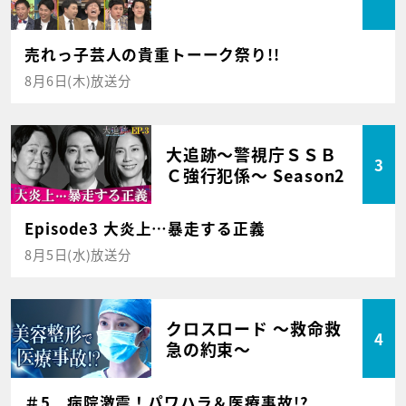
売れっ子芸人の貴重トーーク祭り!!
8月6日(木)放送分
大追跡～警視庁ＳＳＢ
3
Ｃ強行犯係～ Season2
Episode3 大炎上…暴走する正義
8月5日(水)放送分
クロスロード ～救命救
4
急の約束～
＃5 病院激震！パワハラ＆医療事故!?