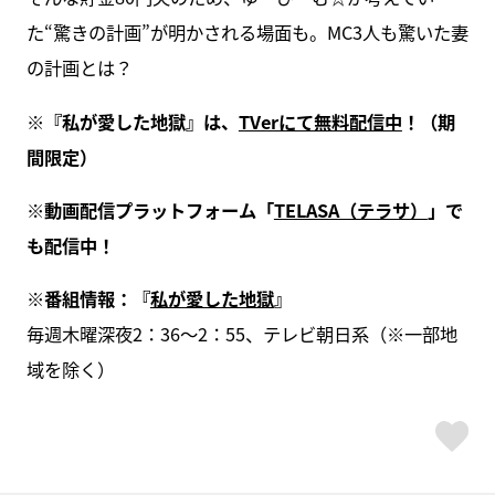
た“驚きの計画”が明かされる場面も。MC3人も驚いた妻
の計画とは？
※『私が愛した地獄』は、
TVerにて無料配信中
！（期
間限定）
※動画配信プラットフォーム「
TELASA（テラサ）
」で
も配信中！
※番組情報：『
私が愛した地獄
』
毎週木曜深夜2：36～2：55、テレビ朝日系（※一部地
域を除く）
ス