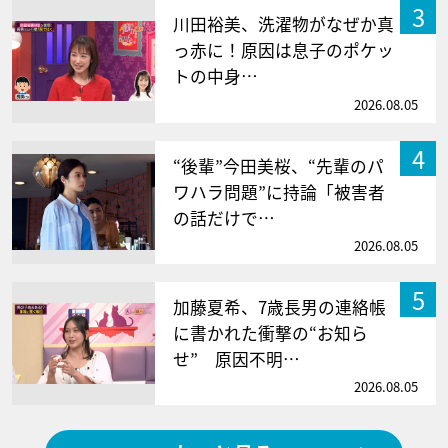
3
川田裕美、洗濯物がなぜか真
っ赤に！原因は息子のポケッ
トの中身…
2026.08.05
4
“後輩”今田美桜、“先輩のパ
ワハラ問題”に持論「被害者
の話だけで…
2026.08.05
5
加藤夏希、7歳長男の連絡帳
に書かれた衝撃の“お知ら
せ” 原因不明…
2026.08.05