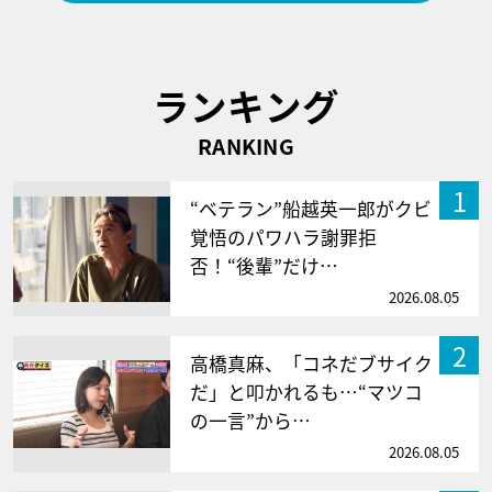
ランキング
RANKING
1
“ベテラン”船越英一郎がクビ
覚悟のパワハラ謝罪拒
否！“後輩”だけ…
2026.08.05
2
高橋真麻、「コネだブサイク
だ」と叩かれるも…“マツコ
の一言”から…
2026.08.05