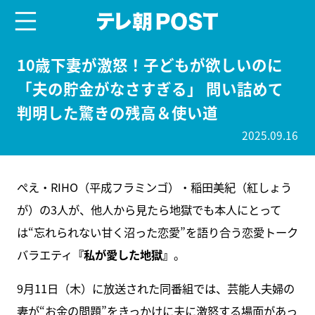
menu
テレ朝POST
10歳下妻が激怒！子どもが欲しいのに
「夫の貯金がなさすぎる」 問い詰めて
判明した驚きの残高＆使い道
2025.09.16
ぺえ・RIHO（平成フラミンゴ）・稲田美紀（紅しょう
が）の3人が、他人から見たら地獄でも本人にとって
は“忘れられない甘く沼った恋愛”を語り合う恋愛トーク
バラエティ
『私が愛した地獄』
。
9月11日（木）に放送された同番組では、芸能人夫婦の
妻が“お金の問題”をきっかけに夫に激怒する場面があっ