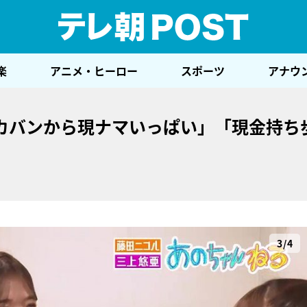
テレ
楽
アニメ・ヒーロー
スポーツ
アナウ
カバンから現ナマいっぱい」「現金持ち
3/4