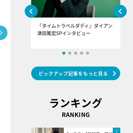
ぐ』＝LOV
『タイムトラベルダディ』ダイアン
『
香SPインタ
津田篤宏SPインタビュー
～
ピックアップ記事をもっと見る
ランキング
RANKING
1