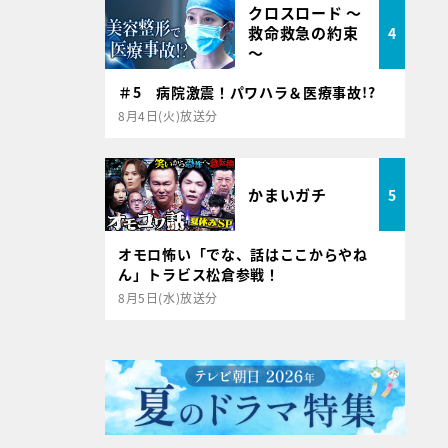
クロスロード ～
救命救急の約束
4
～
＃5 病院激震！パワハラ＆医療事故!?
8月4日(火)放送分
かまいガチ
5
オモロ怖い「でな、話はここからやね
ん」トラビス松倉参戦！
8月5日(水)放送分