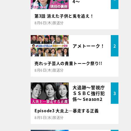
4～
第3話 消えた子供と兎を追え！
8月6日(木)放送分
アメトーーク！
2
売れっ子芸人の貴重トーーク祭り!!
8月6日(木)放送分
大追跡～警視庁
ＳＳＢＣ強行犯
3
係～ Season2
Episode3 大炎上…暴走する正義
8月5日(水)放送分