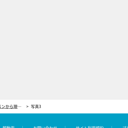
あのちゃん、驚きの金銭感覚「カバンから現ナマいっぱい」「現金持ち歩きです」
写真3
レ朝動画
お問い合わせ
サイト利用規約
プ