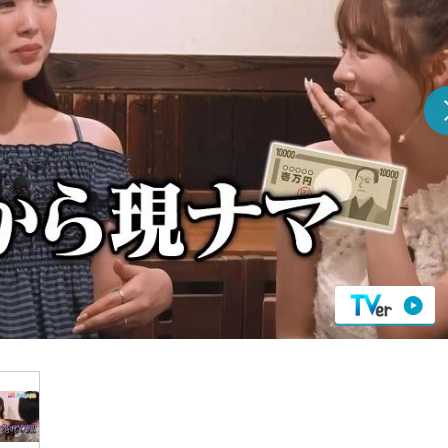
『アイ＝ラブ！げーみん
E齋藤樹愛羅＆佐々木舞
ビュー