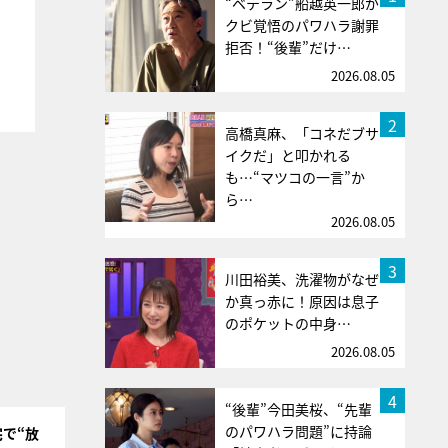
“ベテラン”船越英一郎が
クビ覚悟のパワハラ謝罪
拒否！“後輩”だけ…
2026.08.05
2
高橋真麻、「コネだブサ
イクだ」と叩かれる
も…“マツコの一言”か
ら…
2026.08.05
3
川田裕美、洗濯物がなぜ
か真っ赤に！原因は息子
のポケットの中身…
2026.08.05
4
“後輩”今田美桜、“先輩
のパワハラ問題”に持論
で“放