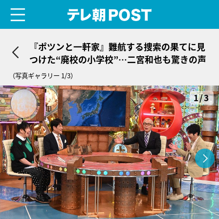
menu
テレ朝POST
『ポツンと一軒家』難航する捜索の果てに見
つけた“廃校の小学校”…二宮和也も驚きの声
（写真ギャラリー 1/3）
1/3