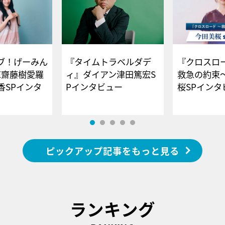
ブ！げーみん
『タイムトラベルダデ
『クロスロー
E齋藤樹愛羅
ィ』ダイアン津田篤宏S
救急の約束
香SPインタ
Pインタビュー
桜SPイ
ピックアップ記事をもっと見る
ランキング