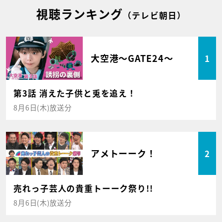
視聴ランキング
（テレビ朝日）
大空港～GATE24～
1
第3話 消えた子供と兎を追え！
8月6日(木)放送分
アメトーーク！
2
売れっ子芸人の貴重トーーク祭り!!
8月6日(木)放送分