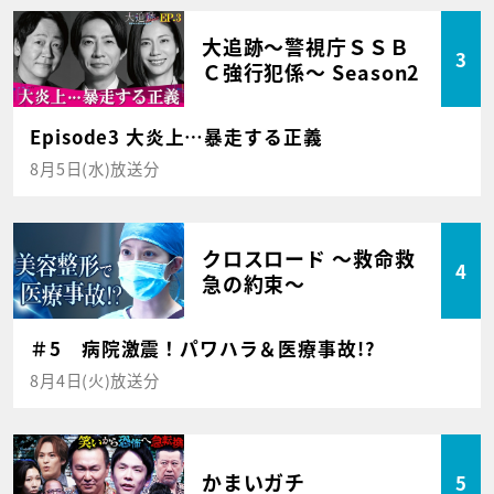
大追跡～警視庁ＳＳＢ
3
Ｃ強行犯係～ Season2
Episode3 大炎上…暴走する正義
8月5日(水)放送分
クロスロード ～救命救
4
急の約束～
＃5 病院激震！パワハラ＆医療事故!?
8月4日(火)放送分
かまいガチ
5