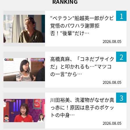
RANKING
1
“ベテラン”船越英一郎がクビ
覚悟のパワハラ謝罪拒
否！“後輩”だけ…
2026.08.05
2
高橋真麻、「コネだブサイク
だ」と叩かれるも…“マツコ
の一言”から…
2026.08.05
3
川田裕美、洗濯物がなぜか真
っ赤に！原因は息子のポケッ
トの中身…
2026.08.05