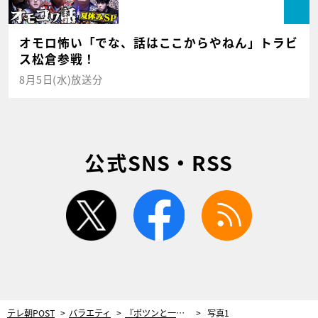
オモロ怖い「でな、話はここからやねん」トラビ
ス松倉参戦！
8月5日(水)放送分
公式SNS・RSS
twitter
facebook
rss
テレ朝POST
バラエティ
『ポツンと一軒家』難航する捜索の果てに見つけた“廃校の小学校”…二宮和也も驚きの声
写真1