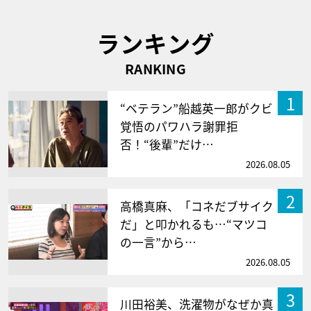
ランキング
RANKING
1
“ベテラン”船越英一郎がクビ
覚悟のパワハラ謝罪拒
否！“後輩”だけ…
2026.08.05
2
高橋真麻、「コネだブサイク
だ」と叩かれるも…“マツコ
の一言”から…
2026.08.05
3
川田裕美、洗濯物がなぜか真