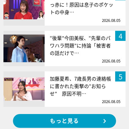
っ赤に！原因は息子のポケッ
トの中身…
2026.08.05
4
“後輩”今田美桜、“先輩のパ
ワハラ問題”に持論「被害者
の話だけで…
2026.08.05
5
加藤夏希、7歳長男の連絡帳
に書かれた衝撃の“お知ら
せ” 原因不明…
2026.08.05
もっと見る