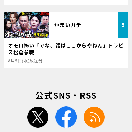
かまいガチ
5
オモロ怖い「でな、話はここからやねん」トラビ
ス松倉参戦！
8月5日(水)放送分
公式SNS・RSS
twitter
facebook
rss