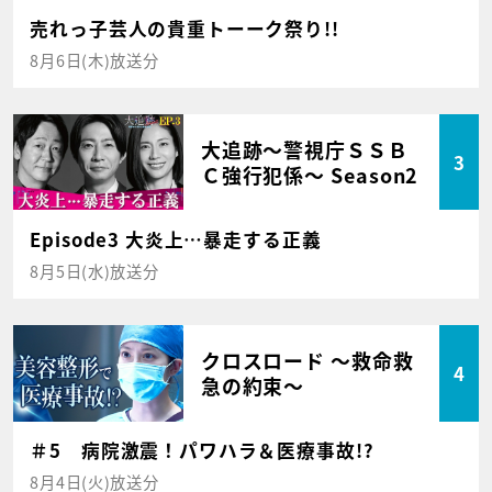
売れっ子芸人の貴重トーーク祭り!!
8月6日(木)放送分
大追跡～警視庁ＳＳＢ
3
Ｃ強行犯係～ Season2
Episode3 大炎上…暴走する正義
8月5日(水)放送分
クロスロード ～救命救
4
急の約束～
＃5 病院激震！パワハラ＆医療事故!?
8月4日(火)放送分