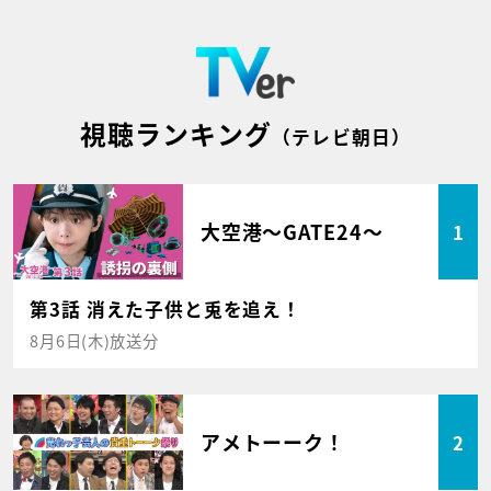
視聴ランキング
（テレビ朝日）
大空港～GATE24～
1
第3話 消えた子供と兎を追え！
8月6日(木)放送分
アメトーーク！
2