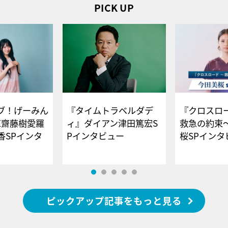
PICK UP
ブ！げーみん
『タイムトラベルダデ
『クロスロー
E齋藤樹愛羅
ィ』ダイアン津田篤宏S
救急の約束
香SPインタ
Pインタビュー
桜SPイ
ピックアップ記事をもっと見る