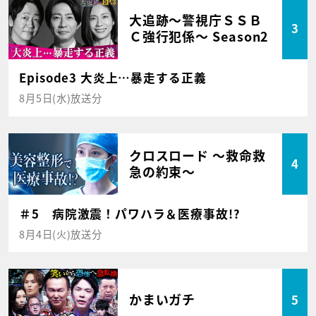
大追跡～警視庁ＳＳＢ
3
Ｃ強行犯係～ Season2
Episode3 大炎上…暴走する正義
8月5日(水)放送分
クロスロード ～救命救
4
急の約束～
＃5 病院激震！パワハラ＆医療事故!?
8月4日(火)放送分
かまいガチ
5