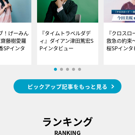
ブ！げーみん
『タイムトラベルダデ
『クロスロー
E齋藤樹愛羅
ィ』ダイアン津田篤宏S
救急の約束
香SPインタ
Pインタビュー
桜SPイ
ピックアップ記事をもっと見る
ランキング
RANKING