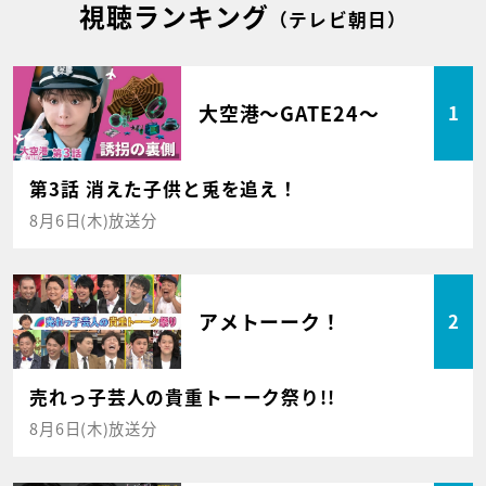
視聴ランキング
（テレビ朝日）
大空港～GATE24～
1
第3話 消えた子供と兎を追え！
8月6日(木)放送分
アメトーーク！
2
売れっ子芸人の貴重トーーク祭り!!
8月6日(木)放送分