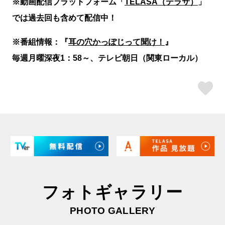
※動画配信プラットフォーム「
TELASA（テラサ）
」
では過去回も含めて配信中！
※番組情報：『
耳の穴かっぽじって聞け！
』
毎週月曜深夜1：58～、テレビ朝日（関東ローカル）
ス
フォトギャラリー
PHOTO GALLERY