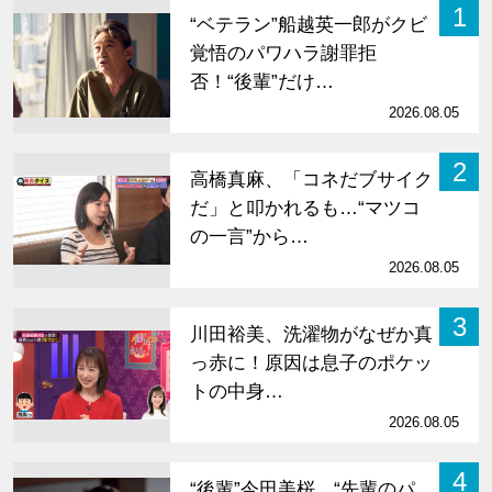
1
“ベテラン”船越英一郎がクビ
覚悟のパワハラ謝罪拒
否！“後輩”だけ…
2026.08.05
2
高橋真麻、「コネだブサイク
だ」と叩かれるも…“マツコ
の一言”から…
2026.08.05
3
川田裕美、洗濯物がなぜか真
っ赤に！原因は息子のポケッ
トの中身…
2026.08.05
4
“後輩”今田美桜、“先輩のパ