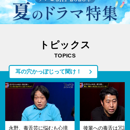
トピックス
TOPICS
耳の穴かっぽじって聞け！
永野、毒舌芸に悩むも心境
後輩への毒舌は冗談