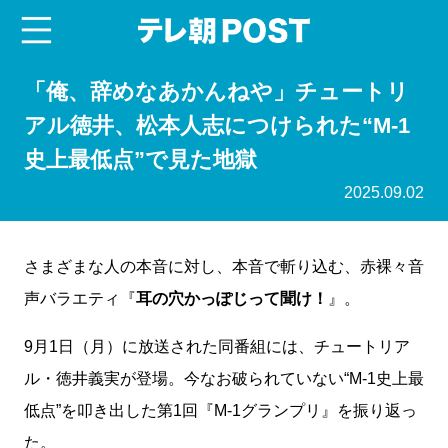
menu
テレ朝POST
「俺、辞めなあかんねや」チュートリ
アル徳井、松本人志につけられた“M-1
史上最低点”で見た地獄
2025.09.02
さまざまな人の本音に対し、本音で斬り込む、赤裸々音
声バラエティ『
耳の穴かっぽじって聞け！
』。
9月1日（月）に放送された同番組には、チュートリア
ル・徳井義実が登場。今なお破られていない“M-1史上最
低点”を叩き出した第1回『M-1グランプリ』を振り返っ
た。