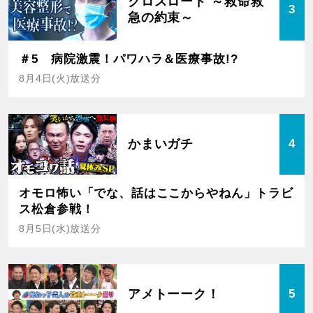
クロスロード ～救命救
3
急の約束～
＃5 病院激震！パワハラ＆医療事故!?
8月4日(火)放送分
かまいガチ
4
オモロ怖い「でな、話はここからやねん」トラビ
ス松倉参戦！
8月5日(水)放送分
アメトーーク！
5