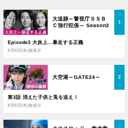
大追跡～警視庁ＳＳＢ
1
Ｃ強行犯係～ Season2
Episode3 大炎上…暴走する正義
8月5日(水)放送分
大空港～GATE24～
2
第3話 消えた子供と兎を追え！
8月6日(木)放送分