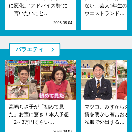
に変化。“アドバイス勢”に
ない…芸人1年生の“
「言いたいこと…
ウエストランド…
2026.08.04
2
バラエティ
高嶋ちさ子が「初めて見
マツコ、みずからの
た」お宝に驚き！本人予想
情を明かし有吉おど
「2～3万円くらい…
私服で外出する…
2026.08.07
2