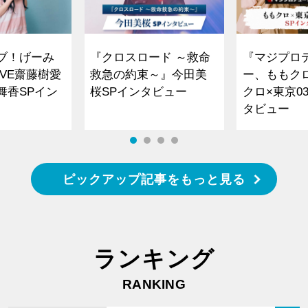
ブ！げーみ
『クロスロード ～救命
『マジプロ
VE齋藤樹愛
救急の約束～』今田美
ー、ももク
舞香SPイン
桜SPインタビュー
クロ×東京0
タビュー
ピックアップ記事をもっと見る
ランキング
RANKING