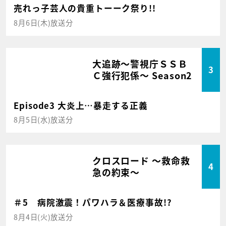
売れっ子芸人の貴重トーーク祭り!!
8月6日(木)放送分
大追跡～警視庁ＳＳＢ
3
Ｃ強行犯係～ Season2
Episode3 大炎上…暴走する正義
8月5日(水)放送分
クロスロード ～救命救
4
急の約束～
＃5 病院激震！パワハラ＆医療事故!?
8月4日(火)放送分