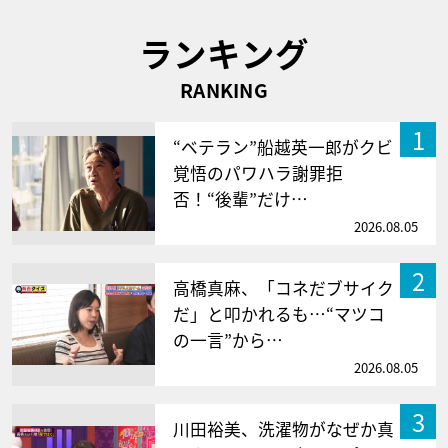
ランキング
RANKING
1
“ベテラン”船越英一郎がクビ
覚悟のパワハラ謝罪拒
否！“後輩”だけ…
2026.08.05
2
高橋真麻、「コネだブサイク
だ」と叩かれるも…“マツコ
の一言”から…
2026.08.05
3
川田裕美、洗濯物がなぜか真