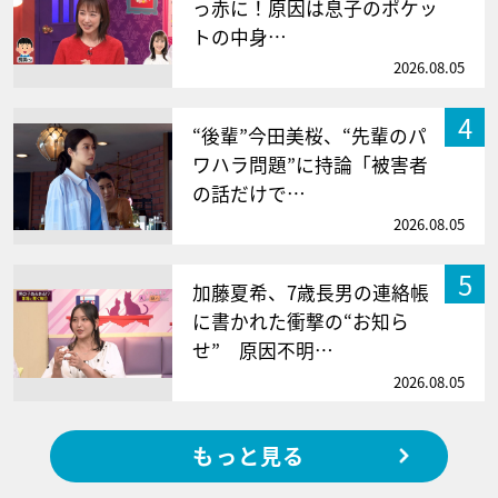
っ赤に！原因は息子のポケッ
トの中身…
2026.08.05
4
“後輩”今田美桜、“先輩のパ
ワハラ問題”に持論「被害者
の話だけで…
2026.08.05
5
加藤夏希、7歳長男の連絡帳
に書かれた衝撃の“お知ら
せ” 原因不明…
2026.08.05
もっと見る