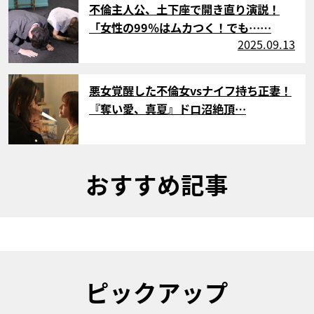
不倫主人公、土下座で開き直り演説！
「女性の99％はムカつく！でも……
2025.09.13
サムネイル
悪女覚醒した不倫女vsナイフ持ち正妻！
『奪い愛、真夏』ドロ沼絶頂…
おすすめ記事
ピックアップ