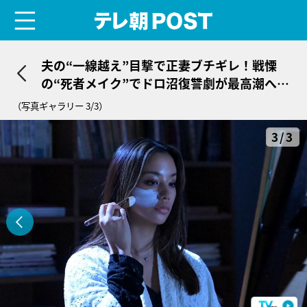
menu
テレ朝POST
夫の“一線越え”目撃で正妻ブチギレ！戦慄
の“死者メイク”でドロ沼復讐劇が最高潮へ＜
奪い愛、真夏＞
（写真ギャラリー 3/3）
3/3