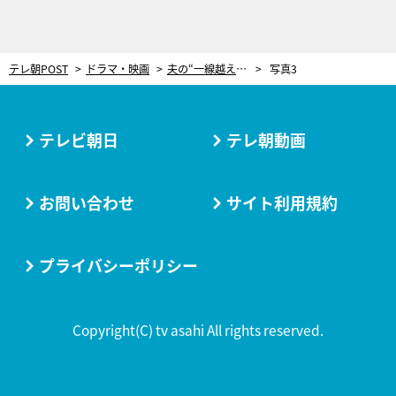
テレ朝POST
ドラマ・映画
夫の“一線越え”目撃で正妻ブチギレ！戦慄の“死者メイク”でドロ沼復讐劇が最高潮へ＜奪い愛、真夏＞
写真3
テレビ朝日
テレ朝動画
お問い合わせ
サイト利用規約
プライバシーポリシー
Copyright(C) tv asahi All rights reserved.