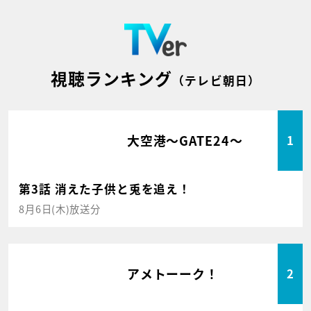
視聴ランキング
（テレビ朝日）
大空港～GATE24～
1
第3話 消えた子供と兎を追え！
8月6日(木)放送分
アメトーーク！
2