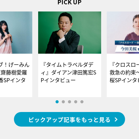
PICK UP
ブ！げーみん
『タイムトラベルダデ
『クロスロー
E齋藤樹愛羅
ィ』ダイアン津田篤宏S
救急の約束
香SPインタ
Pインタビュー
桜SPイ
ピックアップ記事をもっと見る