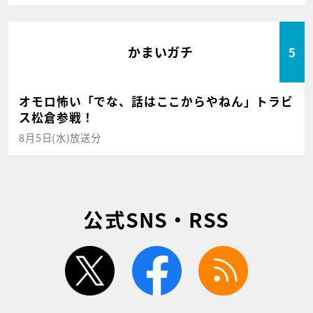
かまいガチ
5
オモロ怖い「でな、話はここからやねん」トラビ
ス松倉参戦！
8月5日(水)放送分
公式SNS・RSS
twitter
facebook
rss