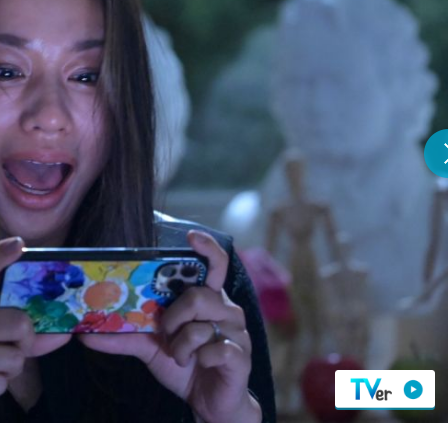
『アイ＝ラブ！げーみん
E齋藤樹愛羅＆佐々木舞
ビュー