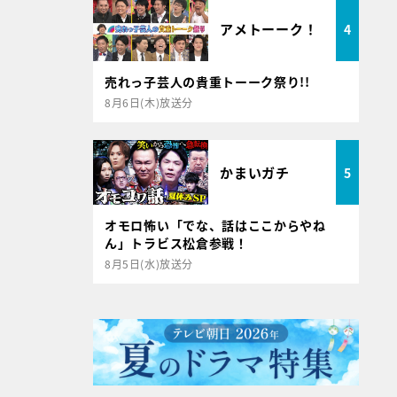
アメトーーク！
4
売れっ子芸人の貴重トーーク祭り!!
8月6日(木)放送分
かまいガチ
5
オモロ怖い「でな、話はここからやね
ん」トラビス松倉参戦！
8月5日(水)放送分