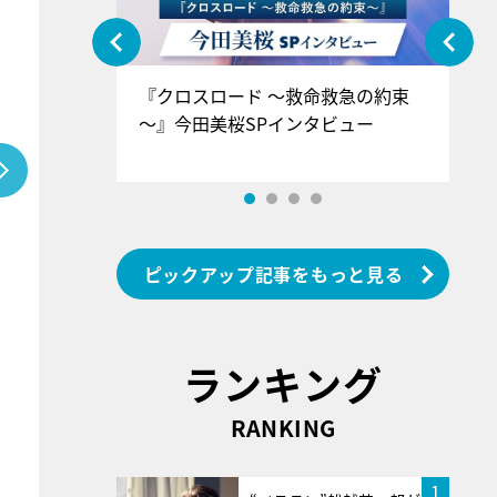
ぐ』＝LOV
『クロスロード ～救命救急の約束
『
香SPインタ
～』今田美桜SPインタビュー
ロ
ン
ピックアップ記事をもっと見る
ランキング
RANKING
1