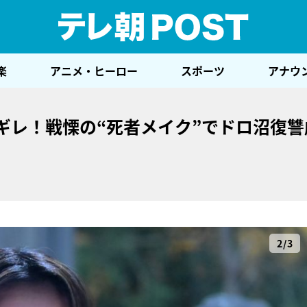
テレ
楽
アニメ・ヒーロー
スポーツ
アナウ
ギレ！戦慄の“死者メイク”でドロ沼復讐
2/3