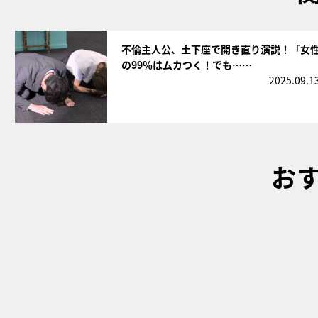
サムネイル
不倫主人公、土下座で開き直り演説！「女
の99％はムカつく！でも……
2025.09.1
お