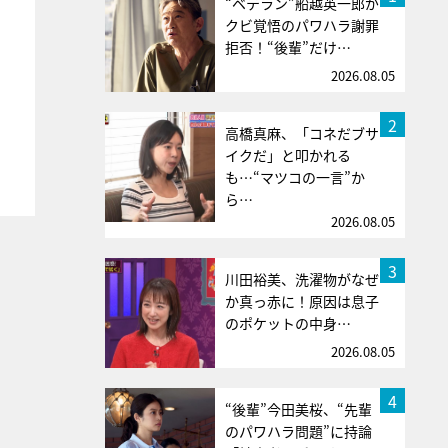
“ベテラン”船越英一郎が
クビ覚悟のパワハラ謝罪
拒否！“後輩”だけ…
2026.08.05
2
高橋真麻、「コネだブサ
イクだ」と叩かれる
も…“マツコの一言”か
ら…
2026.08.05
3
川田裕美、洗濯物がなぜ
か真っ赤に！原因は息子
のポケットの中身…
2026.08.05
4
“後輩”今田美桜、“先輩
のパワハラ問題”に持論