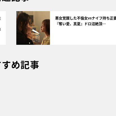
サムネイル
性
悪女覚醒した不倫女vsナイフ持ち正
『奪い愛、真夏』ドロ沼絶頂…
3
すすめ記事