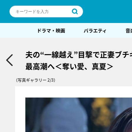
ドラマ・映画
バラエティ
音
夫の“一線越え”目撃で正妻ブチ
最高潮へ＜奪い愛、真夏＞
（写真ギャラリー 2/3）