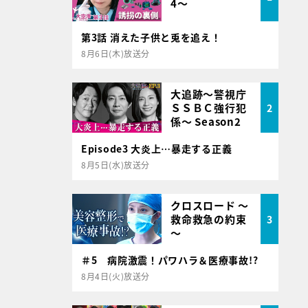
4～
第3話 消えた子供と兎を追え！
8月6日(木)放送分
大追跡～警視庁
ＳＳＢＣ強行犯
2
係～ Season2
Episode3 大炎上…暴走する正義
8月5日(水)放送分
クロスロード ～
救命救急の約束
3
～
＃5 病院激震！パワハラ＆医療事故!?
8月4日(火)放送分