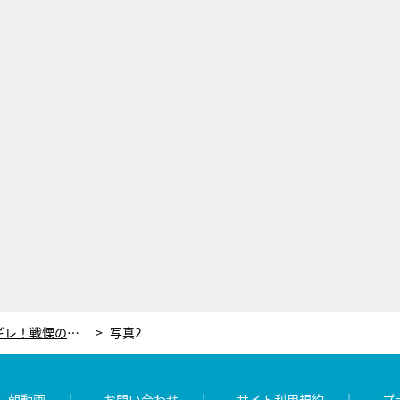
夫の“一線越え”目撃で正妻ブチギレ！戦慄の“死者メイク”でドロ沼復讐劇が最高潮へ＜奪い愛、真夏＞
写真2
レ朝動画
お問い合わせ
サイト利用規約
プ