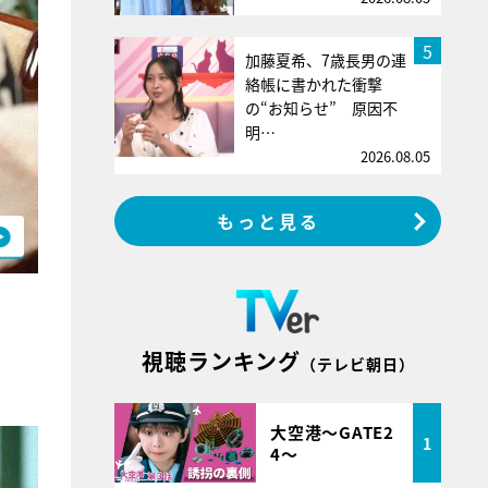
5
加藤夏希、7歳長男の連
絡帳に書かれた衝撃
の“お知らせ” 原因不
明…
2026.08.05
もっと見る
視聴ランキング
（テレビ朝日）
大空港～GATE2
1
4～