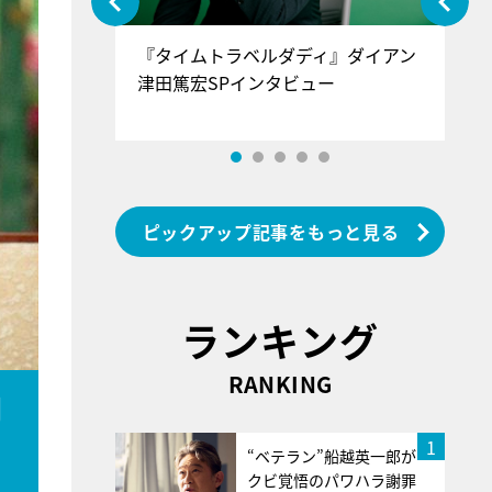
ぐ』＝LOV
『タイムトラベルダディ』ダイアン
『
香SPインタ
津田篤宏SPインタビュー
～
ピックアップ記事をもっと見る
ランキング
RANKING
判
1
“ベテラン”船越英一郎が
クビ覚悟のパワハラ謝罪