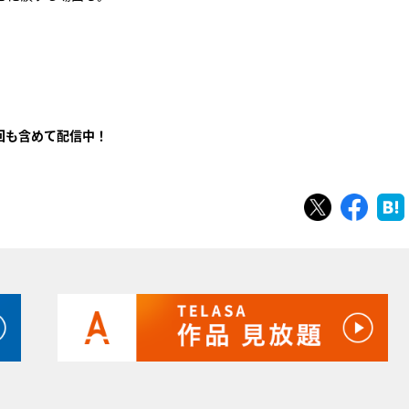
列
回も含めて配信中！
ツイート
シェ