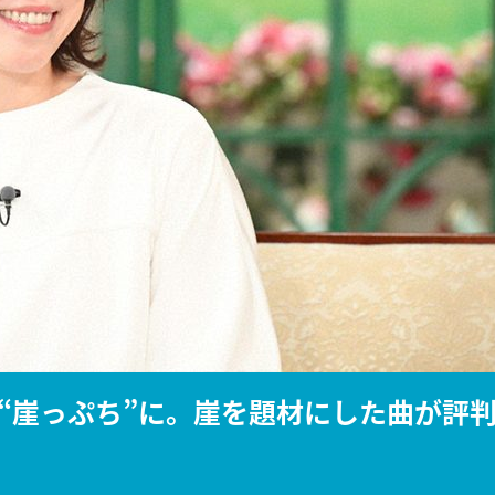
『アイ＝ラブ！げーみん
E齋藤樹愛羅＆佐々木舞
ビュー
“崖っぷち”に。崖を題材にした曲が評