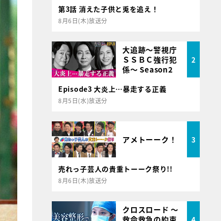
第3話 消えた子供と兎を追え！
8月6日(木)放送分
大追跡～警視庁
ＳＳＢＣ強行犯
2
係～ Season2
Episode3 大炎上…暴走する正義
8月5日(水)放送分
アメトーーク！
3
売れっ子芸人の貴重トーーク祭り!!
8月6日(木)放送分
クロスロード ～
救命救急の約束
4