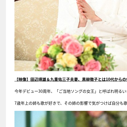
【映像】田辺靖雄＆九重佑三子夫妻、黒柳徹子とは10代からの
今年デビュー30周年、「ご当地ソングの女王」と呼ばれ明る
7歳年上の姉も歌が好きで、その姉の影響で気がつけば自分も