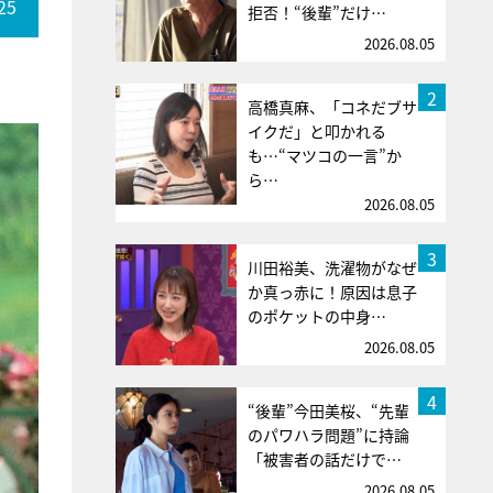
25
拒否！“後輩”だけ…
2026.08.05
2
高橋真麻、「コネだブサ
イクだ」と叩かれる
も…“マツコの一言”か
ら…
2026.08.05
3
川田裕美、洗濯物がなぜ
か真っ赤に！原因は息子
のポケットの中身…
2026.08.05
4
“後輩”今田美桜、“先輩
のパワハラ問題”に持論
「被害者の話だけで…
2026.08.05