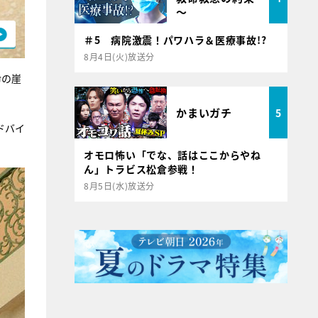
～
＃5 病院激震！パワハラ＆医療事故!?
8月4日(火)放送分
命の崖
かまいガチ
5
ドバイ
オモロ怖い「でな、話はここからやね
ん」トラビス松倉参戦！
8月5日(水)放送分