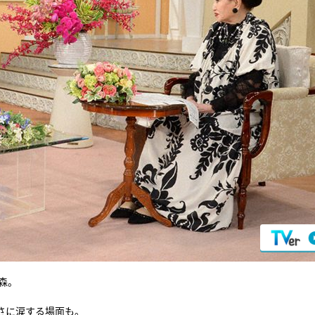
森。
さに涙する場面も。