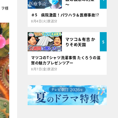
～
・ヲ様
＃5 病院激震！パワハラ＆医療事故!?
8月4日(火)放送分
マツコ＆有吉 か
5
りそめ天国
マツコのTシャツ洗濯事情 たくろうの滋
賀の魅力プレゼンツアー
8月7日(金)放送分