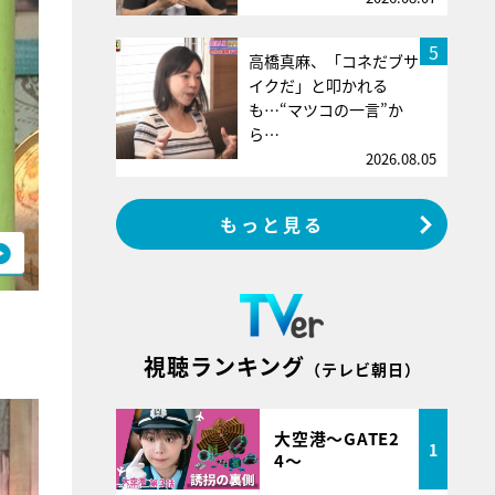
5
高橋真麻、「コネだブサ
イクだ」と叩かれる
も…“マツコの一言”か
ら…
2026.08.05
もっと見る
視聴ランキング
（テレビ朝日）
大空港～GATE2
1
4～