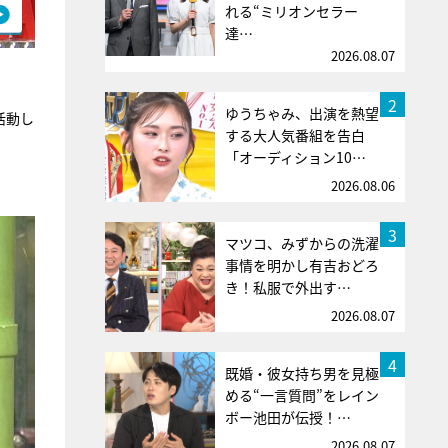
れる“ミリオンセラー
達…
2026.08.07
2
ゆうちゃみ、出演を熱望
活動し
する大人気番組を告白
「オーディション10…
2026.08.06
3
マツコ、みずからの洗濯
事情を明かし有吉おどろ
き！私服で外出す…
2026.08.07
4
既婚・彼女持ち男を見極
める“一言質問”をレイン
ボー池田が伝授！…
2026.08.07