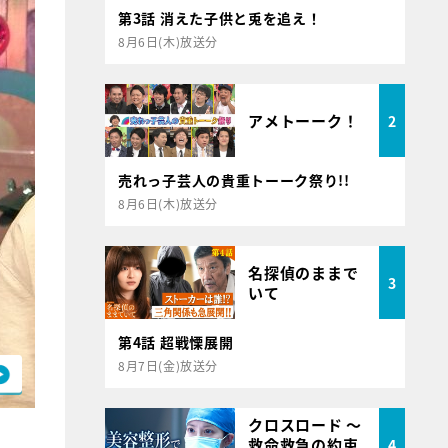
第3話 消えた子供と兎を追え！
8月6日(木)放送分
アメトーーク！
2
売れっ子芸人の貴重トーーク祭り!!
8月6日(木)放送分
名探偵のままで
3
いて
第4話 超戦慄展開
8月7日(金)放送分
クロスロード ～
救命救急の約束
4