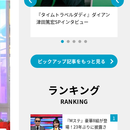
ぐ』＝LOV
『タイムトラベルダディ』ダイアン
『
香SPインタ
津田篤宏SPインタビュー
～
ピックアップ記事をもっと見る
ランキング
RANKING
1
『Mステ』豪華8組が登
場！23年ぶりに披露さ