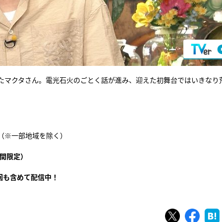
たマクタさん。電光石火のごとく話が進み、迎えた初舞台ではいきなり
4局（※⼀部地域を除く）
間限定）
回も含めて配信中！
ツイート
シェ