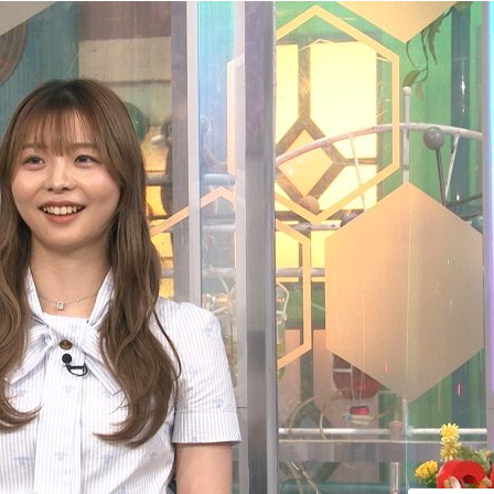
『アイ＝ラブ！げーみん
E齋藤樹愛羅＆佐々木舞
ビュー