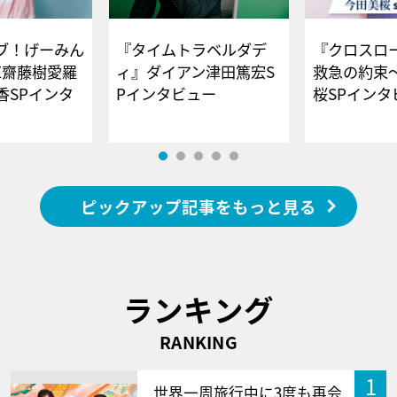
ブ！げーみん
『タイムトラベルダデ
『クロスロー
E齋藤樹愛羅
ィ』ダイアン津田篤宏S
救急の約束
香SPインタ
Pインタビュー
桜SPイ
ピックアップ記事をもっと見る
ランキング
RANKING
1
世界一周旅行中に3度も再会