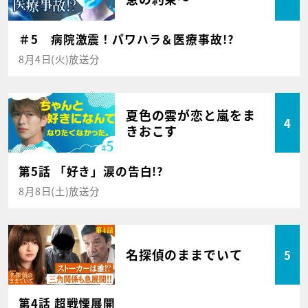
＃5 病院激震！パワハラ＆医療事故!?
8月4日(火)放送分
夏色の雲が恋と嵐をま
4
きおこす
第5話 「好き」涙の告白!?
8月8日(土)放送分
名探偵のままでいて
5
第4話 超戦慄展開