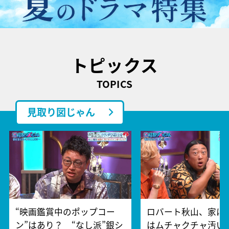
トピックス
TOPICS
見取り図じゃん
“映画鑑賞中のポップコー
ロバート秋山、家に
ン”はあり？ “なし派”銀シ
はムチャクチャ汚い