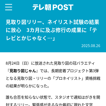
menu
テレ朝POST
見取り図リリー、ネイリスト試験の結果
に放心 3カ月に及ぶ修行の成果に「テ
レビとかじゃなく…」
2025.08.26
8月24日（日）に放送された見取り図の冠バラエティ
『
見取り図じゃん
』では、長期密着プロジェクト第3弾
となる見取り図・リリーの「プロネイリスト」資格挑戦
の結果が明らかになった。
誰も合否を知らない状態で、スタジオで通知はがきを開
封するリリー。緊張感が走るなか最初に現れた文字