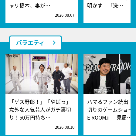
ャリ橋本、妻が…
明かす 「洗…
2026.08.07
2
バラエティ
「ゲス野郎！」「やばっ」
ハマるファン続出！
意外な人気芸人がガチ裏切
切りのゲームショー『
り！50万円持ち…
E ROOM』 見届…
2026.08.10
2