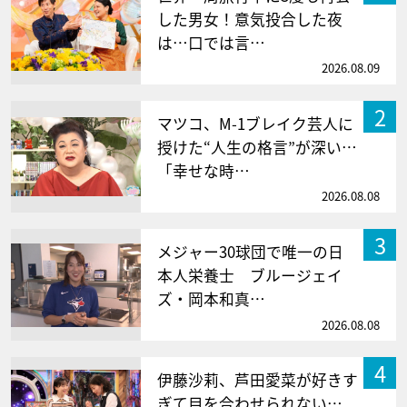
した男女！意気投合した夜
は…口では言…
2026.08.09
2
マツコ、M-1ブレイク芸人に
授けた“人生の格言”が深い…
「幸せな時…
2026.08.08
3
メジャー30球団で唯一の日
本人栄養士 ブルージェイ
ズ・岡本和真…
2026.08.08
4
伊藤沙莉、芦田愛菜が好きす
ぎて目を合わせられない…