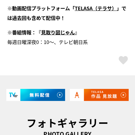
※動画配信プラットフォーム「
TELASA（テラサ）
」で
は過去回も含めて配信中！
※番組情報：『
見取り図じゃん
』
毎週日曜深夜0：10～、テレビ朝日系
ス
フォトギャラリー
PHOTO GALLERY