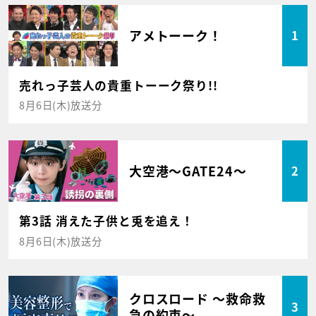
アメトーーク！
1
売れっ子芸人の貴重トーーク祭り!!
8月6日(木)放送分
大空港～GATE24～
2
第3話 消えた子供と兎を追え！
8月6日(木)放送分
クロスロード ～救命救
3
急の約束～