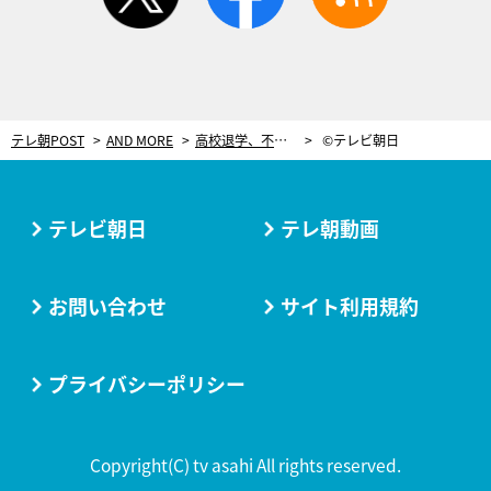
テレ朝POST
AND MORE
高校退学、不自由だったモデル時代…。女優・渡辺真起子、知られざる過去を語る
©テレビ朝日
テレビ朝日
テレ朝動画
お問い合わせ
サイト利用規約
プライバシーポリシー
Copyright(C) tv asahi All rights reserved.