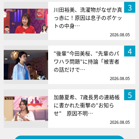
3
川田裕美、洗濯物がなぜか真
っ赤に！原因は息子のポケッ
トの中身…
2026.08.05
4
“後輩”今田美桜、“先輩のパ
ワハラ問題”に持論「被害者
の話だけで…
2026.08.05
5
加藤夏希、7歳長男の連絡帳
に書かれた衝撃の“お知ら
せ” 原因不明…
2026.08.05