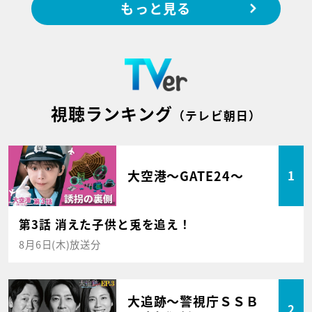
もっと見る
視聴ランキング
（テレビ朝日）
大空港～GATE24～
1
第3話 消えた子供と兎を追え！
8月6日(木)放送分
大追跡～警視庁ＳＳＢ
2