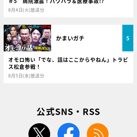
＃5 病院激震！パワハラ＆医療事故!?
8月4日(火)放送分
かまいガチ
5
オモロ怖い「でな、話はここからやねん」トラビ
ス松倉参戦！
8月5日(水)放送分
公式SNS・RSS
twitter
facebook
rss