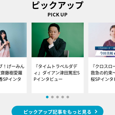
ピックアップ
PICK UP
ブ！げーみん
『タイムトラベルダデ
『クロスロー
E齋藤樹愛羅
ィ』ダイアン津田篤宏S
救急の約束
香SPインタ
Pインタビュー
桜SPイ
ピックアップ記事をもっと見る