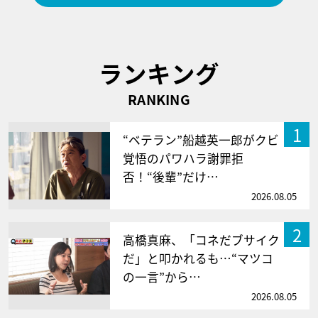
ランキング
RANKING
1
“ベテラン”船越英一郎がクビ
覚悟のパワハラ謝罪拒
否！“後輩”だけ…
2026.08.05
2
高橋真麻、「コネだブサイク
だ」と叩かれるも…“マツコ
の一言”から…
2026.08.05