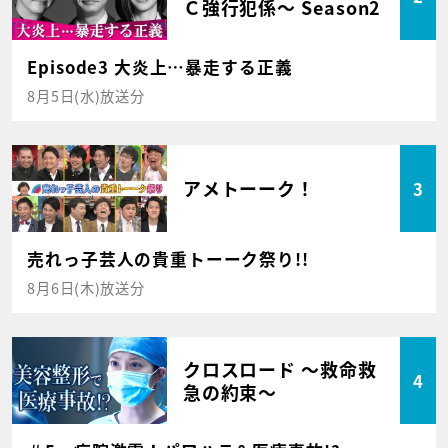
Ｃ強行犯係～ Season2
Episode3 大炎上…暴走する正義
8月5日(水)放送分
アメトーーク！
3
売れっ子芸人の貴重トーーク祭り!!
8月6日(木)放送分
クロスロード ～救命救
4
急の約束～