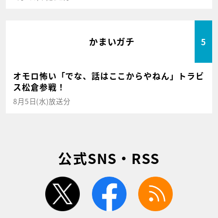
かまいガチ
5
オモロ怖い「でな、話はここからやねん」トラビ
ス松倉参戦！
8月5日(水)放送分
公式SNS・RSS
twitter
facebook
rss