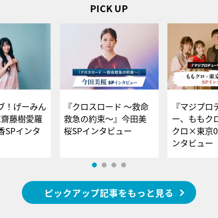
PICK UP
ブ！げーみん
『クロスロード ～救命
『マジプロ
E齋藤樹愛羅
救急の約束～』今田美
ー、ももク
香SPインタ
桜SPインタビュー
クロ×東京0
ンタビュー
ピックアップ記事をもっと見る