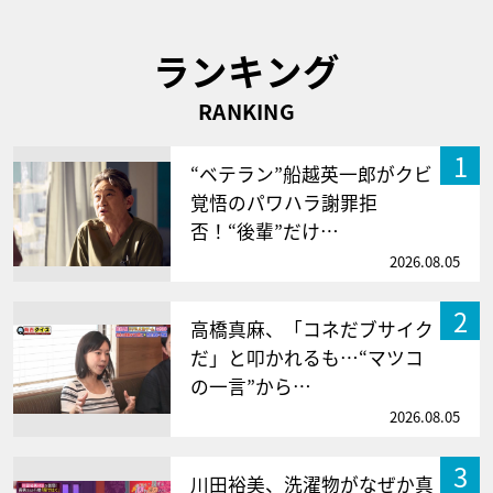
ランキング
RANKING
1
“ベテラン”船越英一郎がクビ
覚悟のパワハラ謝罪拒
否！“後輩”だけ…
2026.08.05
2
高橋真麻、「コネだブサイク
だ」と叩かれるも…“マツコ
の一言”から…
2026.08.05
3
川田裕美、洗濯物がなぜか真