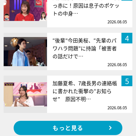
っ赤に！原因は息子のポケッ
トの中身…
2026.08.05
4
“後輩”今田美桜、“先輩のパ
ワハラ問題”に持論「被害者
の話だけで…
2026.08.05
5
加藤夏希、7歳長男の連絡帳
に書かれた衝撃の“お知ら
せ” 原因不明…
2026.08.05
もっと見る