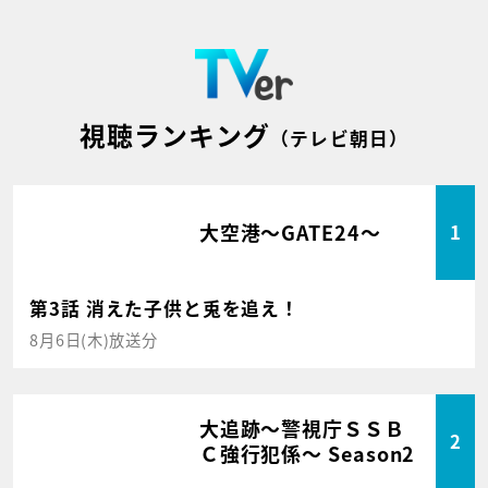
視聴ランキング
（テレビ朝日）
大空港～GATE24～
1
第3話 消えた子供と兎を追え！
8月6日(木)放送分
大追跡～警視庁ＳＳＢ
2
Ｃ強行犯係～ Season2