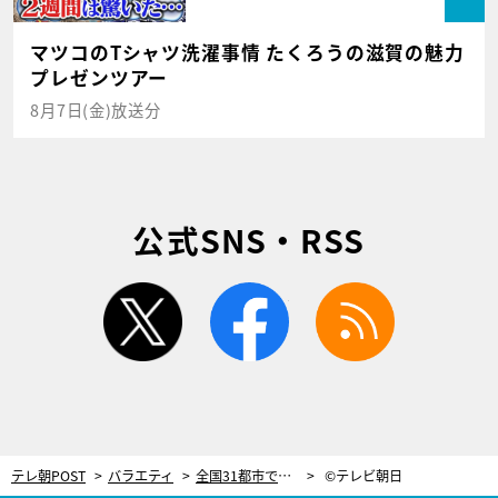
マツコのTシャツ洗濯事情 たくろうの滋賀の魅力
プレゼンツアー
8月7日(金)放送分
公式SNS・RSS
twitter
facebook
rss
テレ朝POST
バラエティ
全国31都市でテレ朝アナが“歌うま”発掘！愛媛県8歳の歌声にスタジオざわめく
©テレビ朝日