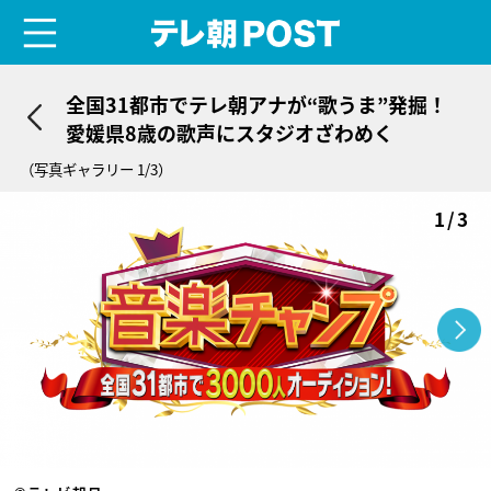
menu
テレ朝POST
全国31都市でテレ朝アナが“歌うま”発掘！
愛媛県8歳の歌声にスタジオざわめく
（写真ギャラリー 1/3）
1/3