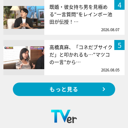
4
既婚・彼女持ち男を見極め
る“一言質問”をレインボー池
田が伝授！…
2026.08.07
5
高橋真麻、「コネだブサイク
だ」と叩かれるも…“マツコ
の一言”から…
2026.08.05
もっと見る