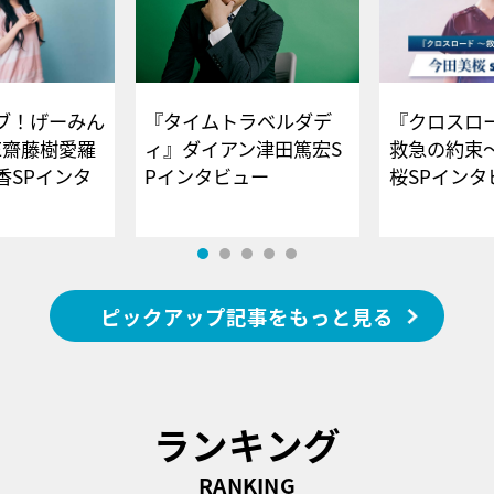
ブ！げーみん
『タイムトラベルダデ
『クロスロー
E齋藤樹愛羅
ィ』ダイアン津田篤宏S
救急の約束
香SPインタ
Pインタビュー
桜SPイ
ピックアップ記事をもっと見る
ランキング
RANKING