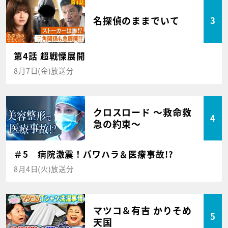
名探偵のままでいて
3
第4話 超戦慄展開
8月7日(金)放送分
クロスロード ～救命救
4
急の約束～
＃5 病院激震！パワハラ＆医療事故!?
8月4日(火)放送分
マツコ＆有吉 かりそめ
5
天国