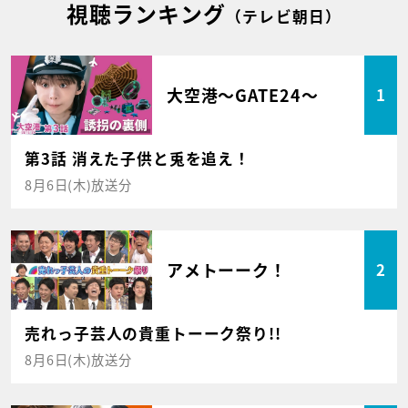
視聴ランキング
（テレビ朝日）
大空港～GATE24～
1
第3話 消えた子供と兎を追え！
8月6日(木)放送分
アメトーーク！
2
売れっ子芸人の貴重トーーク祭り!!
8月6日(木)放送分