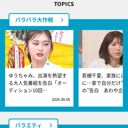
TOPICS
バラバラ大作戦
ゆうちゃみ、出演を熱望す
若槻千夏、家族には
る大人気番組を告白「オー
に…家で自分だけ“
ディション10回…
の”告白 あわや企…
2026.08.06
2
バラエティ