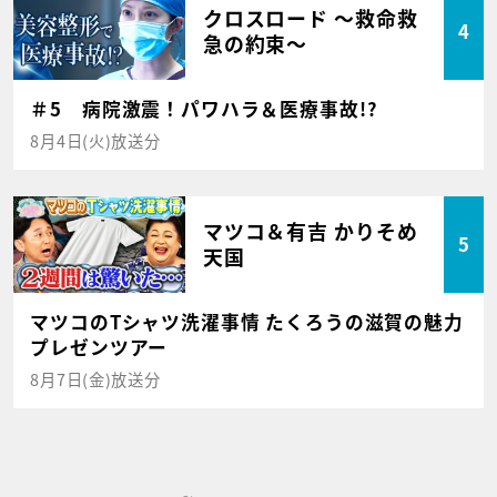
クロスロード ～救命救
4
急の約束～
＃5 病院激震！パワハラ＆医療事故!?
8月4日(火)放送分
マツコ＆有吉 かりそめ
5
天国
マツコのTシャツ洗濯事情 たくろうの滋賀の魅力
プレゼンツアー
8月7日(金)放送分