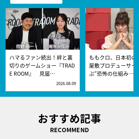
ハマるファン続出！絆と裏
ももクロ、日本初の
切りのゲームショー『TRAD
屋敷プロデューサー
E ROOM』 見届…
ぶ“恐怖の仕組み…
2026.08.09
2
おすすめ記事
RECOMMEND