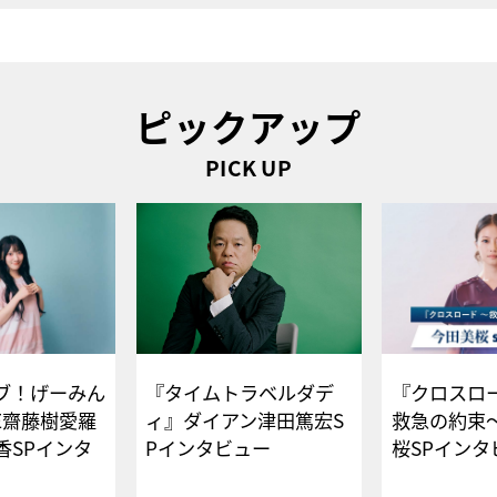
ピックアップ
PICK UP
ブ！げーみん
『タイムトラベルダデ
『クロスロー
E齋藤樹愛羅
ィ』ダイアン津田篤宏S
救急の約束
香SPインタ
Pインタビュー
桜SPイ