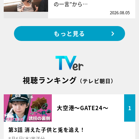
の一言”から…
2026.08.05
もっと見る
視聴ランキング
（テレビ朝日）
大空港～GATE24～
1
第3話 消えた子供と兎を追え！
8月6日(木)放送分