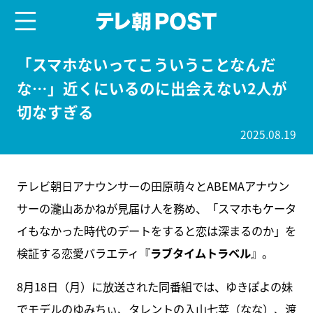
menu
テレ朝POST
「スマホないってこういうことなんだ
な…」近くにいるのに出会えない2人が
切なすぎる
2025.08.19
テレビ朝日アナウンサーの田原萌々とABEMAアナウン
サーの瀧山あかねが見届け人を務め、「スマホもケータ
イもなかった時代のデートをすると恋は深まるのか」を
検証する恋愛バラエティ『
ラブタイムトラベル
』。
8月18日（月）に放送された同番組では、ゆきぽよの妹
でモデルのゆみちぃ、タレントの入山七菜（なな）、渡