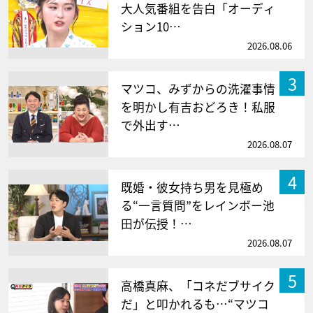
大人気番組を告白「オーディ
ション10…
2026.08.06
3
マツコ、みずからの洗濯事情
を明かし有吉おどろき！私服
で外出す…
2026.08.07
4
既婚・彼女持ち男を見極め
る“一言質問”をレインボー池
田が伝授！…
2026.08.07
5
高橋真麻、「コネだブサイク
だ」と叩かれるも…“マツコ