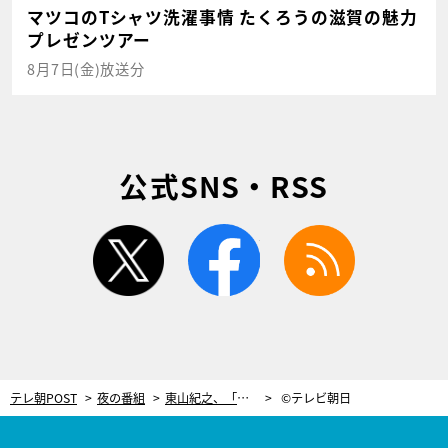
マツコのTシャツ洗濯事情 たくろうの滋賀の魅力
プレゼンツアー
8月7日(金)放送分
公式SNS・RSS
twitter
facebook
rss
テレ朝POST
夜の番組
東山紀之、「生きてたんだ」と衝撃！山下（片岡愛之助）が『刑事7人』に登場
©テレビ朝日