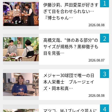
1
伊藤沙莉、芦田愛菜が好きす
ぎて目を合わせられない…
『博士ちゃん…
2026.08.08
2
高橋文哉、“体のある部分”の
サイズが規格外？黒柳徹子も
目を見張…
2026.08.07
3
メジャー30球団で唯一の日
本人栄養士 ブルージェイ
ズ・岡本和真…
2026.08.08
4
マツコ、M-1ブレイク芸人に