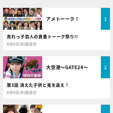
アメトーーク！
1
売れっ子芸人の貴重トーーク祭り!!
8月6日(木)放送分
大空港～GATE24～
2
第3話 消えた子供と兎を追え！
8月6日(木)放送分