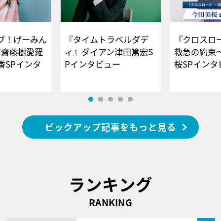
ブ！げーみん
『タイムトラベルダデ
『クロスロー
E齋藤樹愛羅
ィ』ダイアン津田篤宏S
救急の約束
香SPインタ
Pインタビュー
桜SPイ
ピックアップ記事をもっと見る
ランキング
RANKING