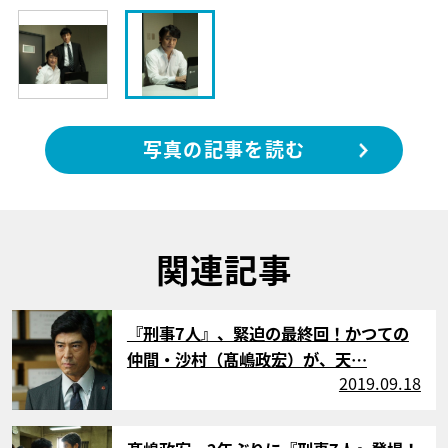
写真の記事を読む
関連記事
サムネイル
『刑事7人』、緊迫の最終回！かつての
仲間・沙村（髙嶋政宏）が、天…
2019.09.18
サムネイル