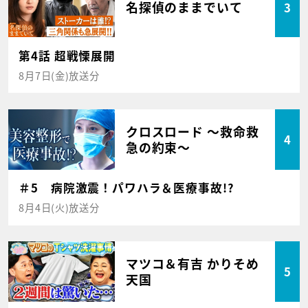
名探偵のままでいて
3
第4話 超戦慄展開
8月7日(金)放送分
クロスロード ～救命救
4
急の約束～
＃5 病院激震！パワハラ＆医療事故!?
8月4日(火)放送分
マツコ＆有吉 かりそめ
5
天国