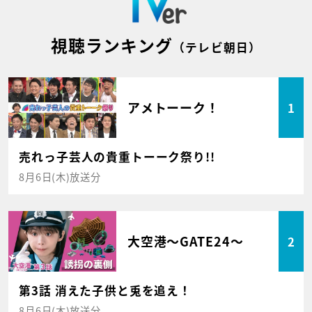
視聴ランキング
（テレビ朝日）
アメトーーク！
1
売れっ子芸人の貴重トーーク祭り!!
8月6日(木)放送分
大空港～GATE24～
2
第3話 消えた子供と兎を追え！
8月6日(木)放送分