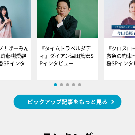
ブ！げーみん
『タイムトラベルダデ
『クロスロー
E齋藤樹愛羅
ィ』ダイアン津田篤宏S
救急の約束
香SPインタ
Pインタビュー
桜SPイ
ピックアップ記事をもっと見る