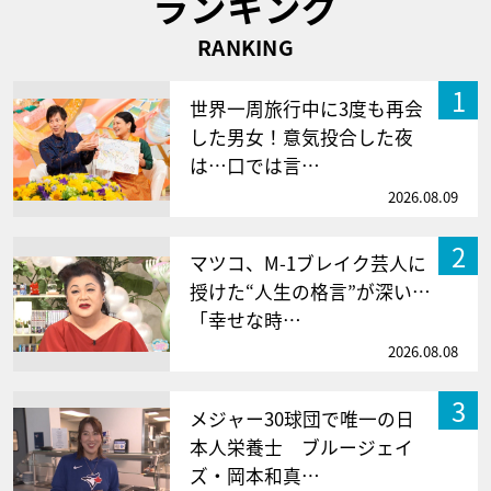
ランキング
RANKING
1
世界一周旅行中に3度も再会
した男女！意気投合した夜
は…口では言…
2026.08.09
2
マツコ、M-1ブレイク芸人に
授けた“人生の格言”が深い…
「幸せな時…
2026.08.08
3
メジャー30球団で唯一の日
本人栄養士 ブルージェイ
ズ・岡本和真…