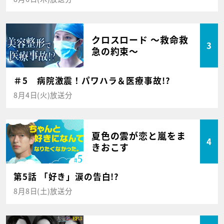
クロスロード ～救命救
3
急の約束～
＃5 病院激震！パワハラ＆医療事故!?
8月4日(火)放送分
夏色の雲が恋と嵐をま
4
きおこす
第5話 「好き」涙の告白!?
8月8日(土)放送分