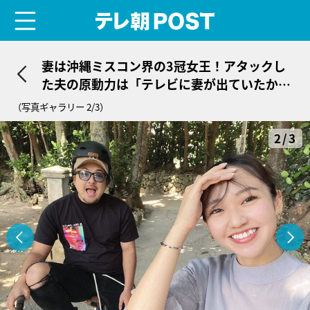
menu
テレ朝POST
妻は沖縄ミスコン界の3冠女王！アタックし
た夫の原動力は「テレビに妻が出ていたか
ら」
（写真ギャラリー 2/3）
2/3