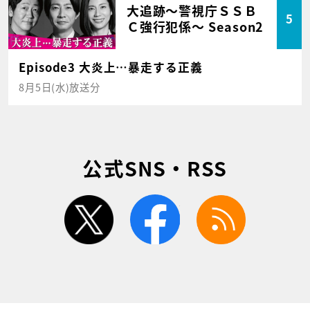
大追跡～警視庁ＳＳＢ
5
Ｃ強行犯係～ Season2
Episode3 大炎上…暴走する正義
8月5日(水)放送分
公式SNS・RSS
twitter
facebook
rss