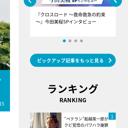
ぐ』＝LOV
『クロスロード ～救命救急の約束
『
香SPインタ
～』今田美桜SPインタビュー
ロ
ン
ピックアップ記事をもっと見る
ン
ランキング
RANKING
15
1
“ベテラン”船越英一郎が
クビ覚悟のパワハラ謝罪