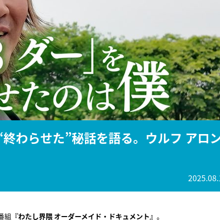
『アイ＝ラブ！げーみん
E齋藤樹愛羅＆佐々木舞
ビュー
“終わらせた”秘話を語る。ウルフ アロ
2025.08.
番組
『わたし界隈 オーダーメイド・ドキュメント』
。