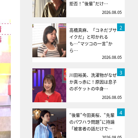
拒否！“後輩”だけ…
2026.08.05
2
高橋真麻、「コネだブサ
イクだ」と叩かれる
も…“マツコの一言”か
ら…
2026.08.05
3
川田裕美、洗濯物がなぜ
か真っ赤に！原因は息子
のポケットの中身…
2026.08.05
4
“後輩”今田美桜、“先輩
のパワハラ問題”に持論
「被害者の話だけで…
2026.08.05