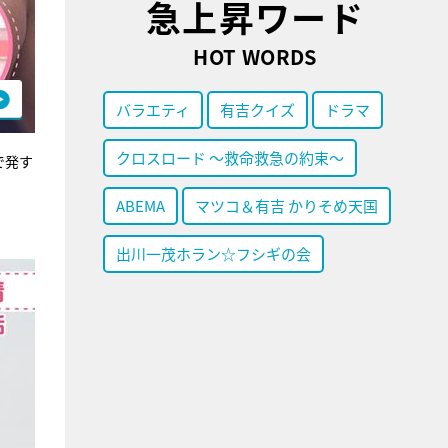
急上昇ワード
HOT WORDS
バラエティ
有吉クイズ
ドラマ
クロスロード ～救命救急の約束～
で発す
ABEMA
マツコ＆有吉 かりそめ天国
出川一茂ホラン☆フシギの会