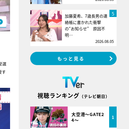
5
加藤夏希、7歳長男の連
絡帳に書かれた衝撃
の“お知らせ” 原因不
明…
2026.08.05
もっと見る
至選
授す
視聴ランキング
（テレビ朝日）
大空港～GATE2
1
4～