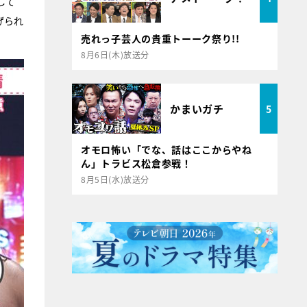
して
げられ
売れっ子芸人の貴重トーーク祭り!!
8月6日(木)放送分
かまいガチ
5
オモロ怖い「でな、話はここからやね
ん」トラビス松倉参戦！
8月5日(水)放送分