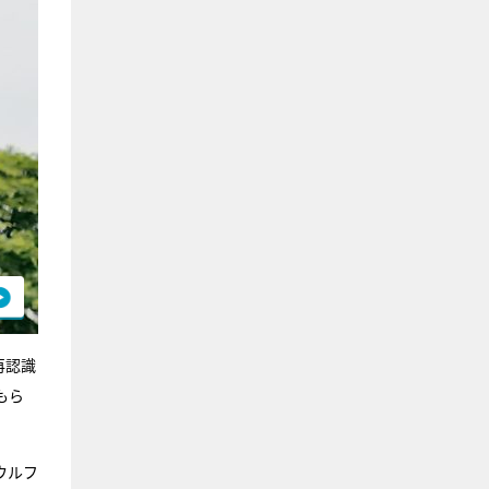
再認識
もら
ウルフ