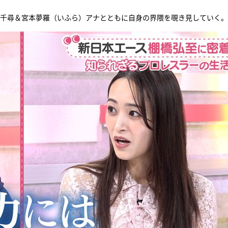
近藤千尋＆宮本夢羅（いふら）アナとともに自身の界隈を覗き見していく。