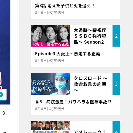
第3話 消えた子供と兎を追え！
8月6日(木)放送分
大追跡～警視庁
ＳＳＢＣ強行犯
2
係～ Season2
Episode3 大炎上…暴走する正義
8月5日(水)放送分
クロスロード ～
救命救急の約束
3
～
＃5 病院激震！パワハラ＆医療事故!?
8月4日(火)放送分
、3、
アメトーーク！
4