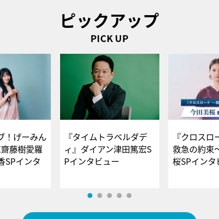
ピックアップ
PICK UP
ブ！げーみん
『タイムトラベルダデ
『クロスロー
E齋藤樹愛羅
ィ』ダイアン津田篤宏S
救急の約束
香SPインタ
Pインタビュー
桜SPイ