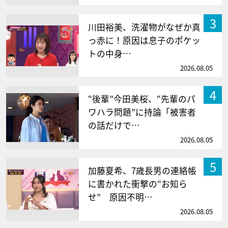
3
川田裕美、洗濯物がなぜか真
っ赤に！原因は息子のポケッ
トの中身…
2026.08.05
4
“後輩”今田美桜、“先輩のパ
ワハラ問題”に持論「被害者
の話だけで…
2026.08.05
5
加藤夏希、7歳長男の連絡帳
に書かれた衝撃の“お知ら
せ” 原因不明…
2026.08.05