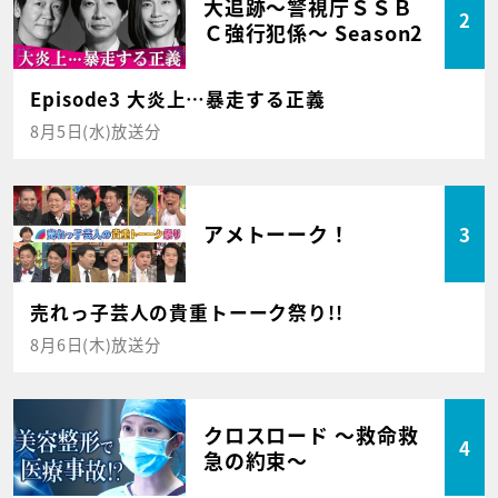
大追跡～警視庁ＳＳＢ
2
Ｃ強行犯係～ Season2
Episode3 大炎上…暴走する正義
8月5日(水)放送分
アメトーーク！
3
売れっ子芸人の貴重トーーク祭り!!
8月6日(木)放送分
クロスロード ～救命救
4
急の約束～