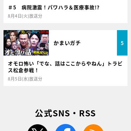
＃5 病院激震！パワハラ＆医療事故!?
8月4日(火)放送分
かまいガチ
5
オモロ怖い「でな、話はここからやねん」トラビ
ス松倉参戦！
8月5日(水)放送分
公式SNS・RSS
twitter
facebook
rss