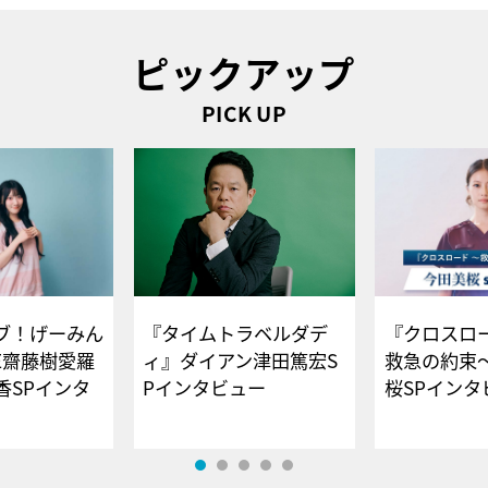
ピックアップ
PICK UP
ブ！げーみん
『タイムトラベルダデ
『クロスロー
E齋藤樹愛羅
ィ』ダイアン津田篤宏S
救急の約束
香SPインタ
Pインタビュー
桜SPイ