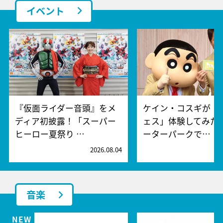
イベント
『仮面ライダー音頭』をメ
ケイン・コスギが「
ディア初披露！「スーパー
ェス」体験してみた
ヒーロー夏祭り …
ーターパークで…
2026.08.04
2
音楽