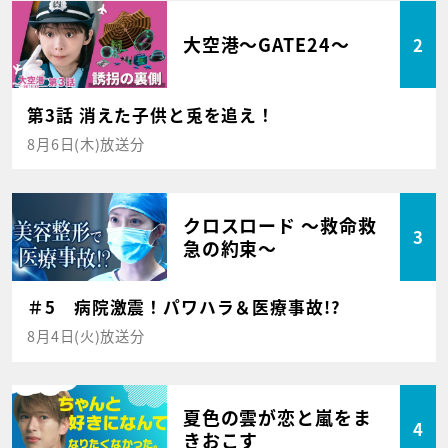
大空港～GATE24～
2
第3話 消えた子供と兎を追え！
8月6日(木)放送分
クロスロード ～救命救
3
急の約束～
＃5 病院激震！パワハラ＆医療事故!?
8月4日(火)放送分
夏色の雲が恋と嵐をま
4
きおこす