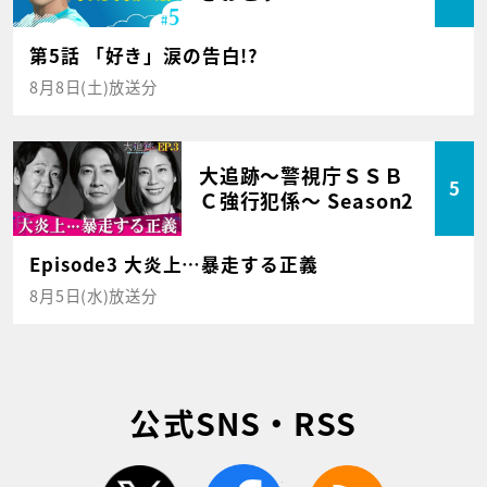
第5話 「好き」涙の告白!?
8月8日(土)放送分
大追跡～警視庁ＳＳＢ
5
Ｃ強行犯係～ Season2
Episode3 大炎上…暴走する正義
8月5日(水)放送分
公式SNS・RSS
twitter
facebook
rss