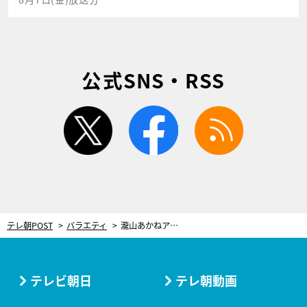
公式SNS・RSS
twitter
facebook
rss
テレ朝POST
バラエティ
瀧山あかねアナ＆田原萌々アナ、大興奮！スマホなしで初対面の男女が出会った瞬間「後ろ見て！」「来てるよ！」
テレビ朝日
テレ朝動画