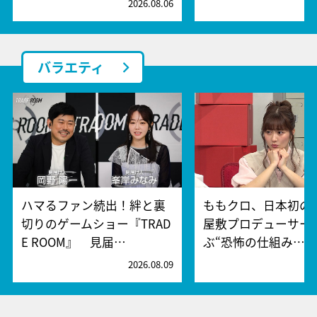
2026.08.06
2
バラエティ
ハマるファン続出！絆と裏
ももクロ、日本初の
切りのゲームショー『TRAD
屋敷プロデューサー
E ROOM』 見届…
ぶ“恐怖の仕組み…
2026.08.09
2