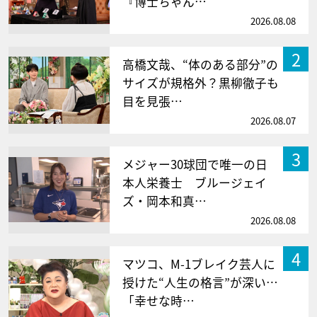
『博士ちゃん…
2026.08.08
2
高橋文哉、“体のある部分”の
サイズが規格外？黒柳徹子も
目を見張…
2026.08.07
3
メジャー30球団で唯一の日
本人栄養士 ブルージェイ
ズ・岡本和真…
2026.08.08
4
マツコ、M-1ブレイク芸人に
授けた“人生の格言”が深い…
「幸せな時…