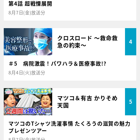
第4話 超戦慄展開
8月7日(金)放送分
クロスロード ～救命救
4
急の約束～
＃5 病院激震！パワハラ＆医療事故!?
8月4日(火)放送分
マツコ＆有吉 かりそめ
5
天国
マツコのTシャツ洗濯事情 たくろうの滋賀の魅力
プレゼンツアー
8月7日(金)放送分