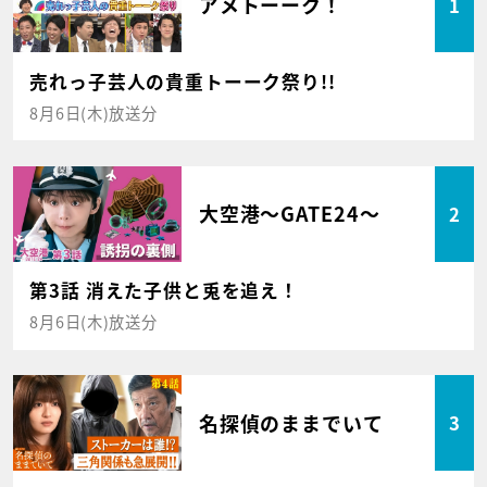
アメトーーク！
1
売れっ子芸人の貴重トーーク祭り!!
8月6日(木)放送分
大空港～GATE24～
2
第3話 消えた子供と兎を追え！
8月6日(木)放送分
名探偵のままでいて
3