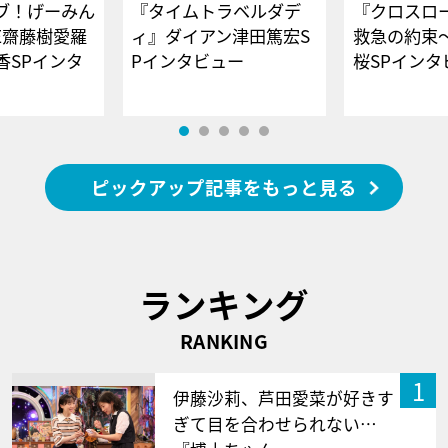
ブ！げーみん
『タイムトラベルダデ
『クロスロー
E齋藤樹愛羅
ィ』ダイアン津田篤宏S
救急の約束
香SPインタ
Pインタビュー
桜SPイ
ピックアップ記事をもっと見る
ランキング
RANKING
1
伊藤沙莉、芦田愛菜が好きす
ぎて目を合わせられない…