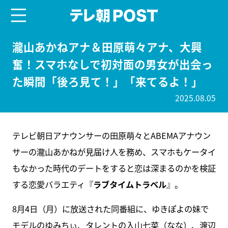
menu
テレ朝POST
瀧山あかねアナ＆田原萌々アナ、大興
奮！スマホなしで初対面の男女が出会っ
た瞬間「後ろ見て！」「来てるよ！」
2025.08.05
テレビ朝日アナウンサーの田原萌々とABEMAアナウン
サーの瀧山あかねが見届け人を務め、スマホもケータイ
もなかった時代のデートをすると恋は深まるのかを検証
する恋愛バラエティ『
ラブタイムトラベル
』。
8月4日（月）に放送された同番組に、ゆきぽよの妹で
モデルのゆみちぃ、タレントの入山七菜（なな）、渡辺