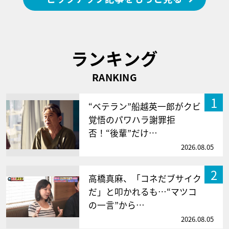
ランキング
RANKING
1
“ベテラン”船越英一郎がクビ
覚悟のパワハラ謝罪拒
否！“後輩”だけ…
2026.08.05
2
高橋真麻、「コネだブサイク
だ」と叩かれるも…“マツコ
の一言”から…
2026.08.05