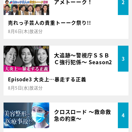
アメトーーク！
2
売れっ子芸人の貴重トーーク祭り!!
8月6日(木)放送分
大追跡～警視庁ＳＳＢ
3
Ｃ強行犯係～ Season2
Episode3 大炎上…暴走する正義
8月5日(水)放送分
クロスロード ～救命救
4
急の約束～