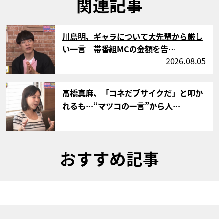
関連記事
サムネイル
川島明、ギャラについて大先輩から厳し
い一言 帯番組MCの金額を告…
2026.08.05
サムネイル
高橋真麻、「コネだブサイクだ」と叩か
れるも…“マツコの一言”から人…
おすすめ記事