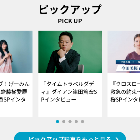
ピックアップ
PICK UP
ブ！げーみん
『タイムトラベルダデ
『クロスロー
E齋藤樹愛羅
ィ』ダイアン津田篤宏S
救急の約束
香SPインタ
Pインタビュー
桜SPイ
ピックアップ記事をもっと見る