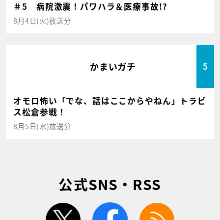
＃5 病院激震！パワハラ＆医療事故!?
8月4日(火)放送分
かまいガチ
5
オモロ怖い「でな、話はここからやねん」トラビ
ス松倉参戦！
8月5日(水)放送分
公式SNS・RSS
twitter
facebook
rss