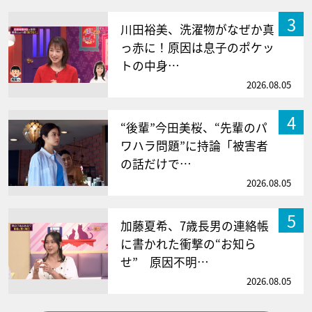
3
川田裕美、洗濯物がなぜか真
っ赤に！原因は息子のポケッ
トの中身…
2026.08.05
4
“後輩”今田美桜、“先輩のパ
ワハラ問題”に持論「被害者
の話だけで…
2026.08.05
5
加藤夏希、7歳長男の連絡帳
に書かれた衝撃の“お知ら
せ” 原因不明…
2026.08.05