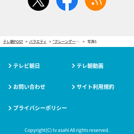
テレ朝POST
バラエティ
“クレーンゲーム大好き”ガクテンソク奥田の実力はいかに…!? 有吉弘行も期待「すごいエンディングになれ！」
写真5
テレビ朝日
テレ朝動画
お問い合わせ
サイト利用規約
プライバシーポリシー
Copyright(C) tv asahi All rights reserved.