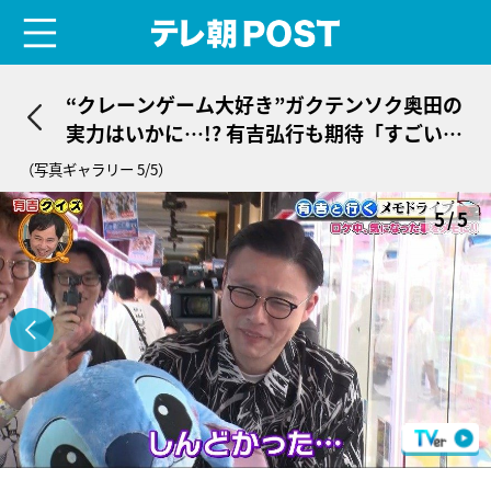
menu
テレ朝POST
“クレーンゲーム大好き”ガクテンソク奥田の
実力はいかに…!? 有吉弘行も期待「すごいエ
ンディングになれ！」
（写真ギャラリー 5/5）
5/5