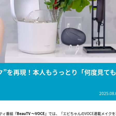
『アイ＝ラブ！げーみん
E齋藤樹愛羅＆佐々木舞
ビュー
ク”を再現！本人もうっとり「何度見て
2025.08.
ティ番組
『BeauTV ～VOCE』
では、「エビちゃんのVOCE連載メイクを