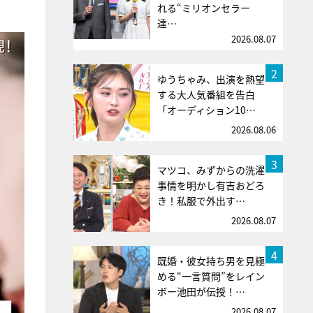
れる“ミリオンセラー
達…
2026.08.07
2
ゆうちゃみ、出演を熱望
する大人気番組を告白
「オーディション10…
2026.08.06
3
マツコ、みずからの洗濯
事情を明かし有吉おどろ
き！私服で外出す…
2026.08.07
4
既婚・彼女持ち男を見極
める“一言質問”をレイン
ボー池田が伝授！…
2026.08.07