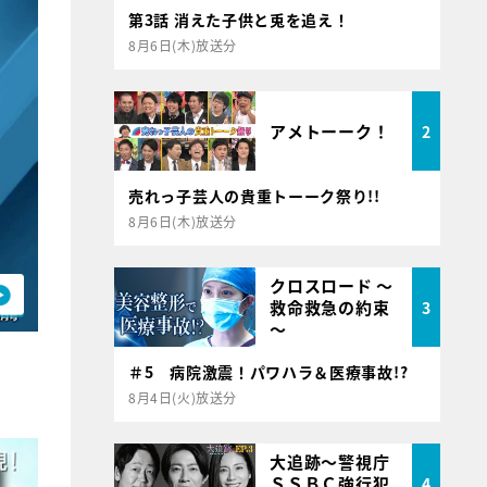
第3話 消えた子供と兎を追え！
8月6日(木)放送分
アメトーーク！
2
売れっ子芸人の貴重トーーク祭り!!
8月6日(木)放送分
クロスロード ～
救命救急の約束
3
～
＃5 病院激震！パワハラ＆医療事故!?
8月4日(火)放送分
大追跡～警視庁
ＳＳＢＣ強行犯
4