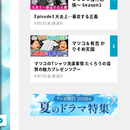
係～ Season2
Episode3 大炎上…暴走する正義
8月5日(水)放送分
マツコ＆有吉 か
5
りそめ天国
マツコのTシャツ洗濯事情 たくろうの滋
賀の魅力プレゼンツアー
8月7日(金)放送分