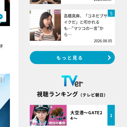
5
高橋真麻、「コネだブサ
イクだ」と叩かれる
も…“マツコの一言”か
ら…
2026.08.05
評
もっと見る
視聴ランキング
（テレビ朝日）
大空港～GATE2
1
4～