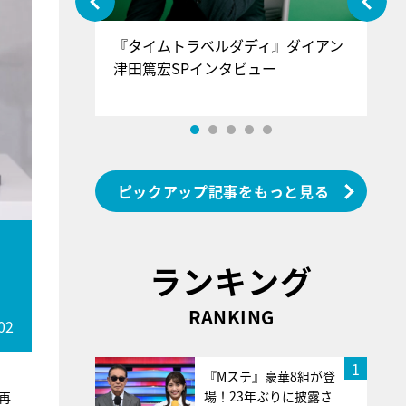
ぐ』＝LOV
『タイムトラベルダディ』ダイアン
『
香SPインタ
津田篤宏SPインタビュー
～
ピックアップ記事をもっと見る
も
ランキング
RANKING
02
1
『Mステ』豪華8組が登
場！23年ぶりに披露さ
再