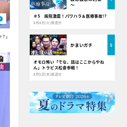
～
＃5 病院激震！パワハラ＆医療事故!?
8月4日(火)放送分
か？」
かまいガチ
5
オモロ怖い「でな、話はここからやね
ん」トラビス松倉参戦！
8月5日(水)放送分