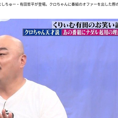
ぃむしちゅー・有田哲平が登場。クロちゃんに番組のオファーを出した際
『アイ＝ラブ！げーみん
E齋藤樹愛羅＆佐々木舞
ビュー