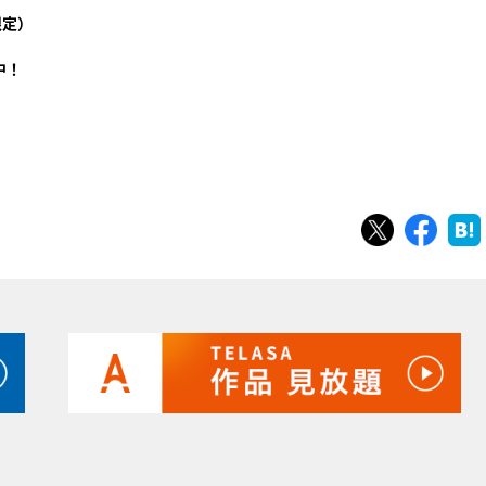
限定）
中！
ツイート
シェ