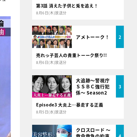
第3話 消えた子供と兎を追え！
8月6日(木)放送分
アメトーーク！
2
売れっ子芸人の貴重トーーク祭り!!
8月6日(木)放送分
大追跡～警視庁
ＳＳＢＣ強行犯
3
係～ Season2
Episode3 大炎上…暴走する正義
8月5日(水)放送分
クロスロード ～
救命救急の約束
4