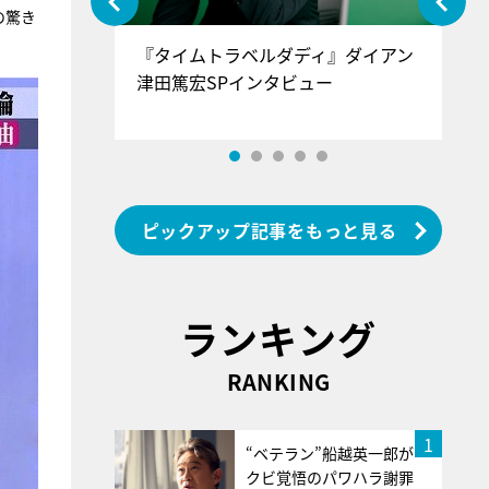
の驚き
ぐ』＝LOV
『タイムトラベルダディ』ダイアン
『
香SPインタ
津田篤宏SPインタビュー
～
ピックアップ記事をもっと見る
ランキング
RANKING
1
“ベテラン”船越英一郎が
クビ覚悟のパワハラ謝罪