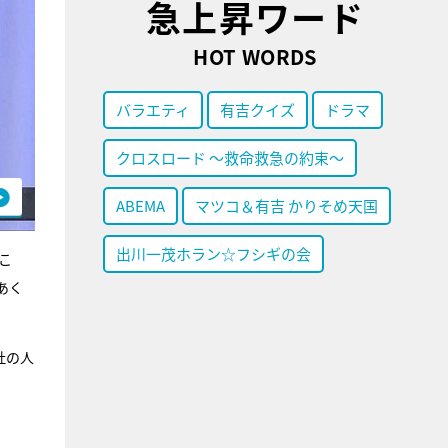
急上昇ワード
HOT WORDS
バラエティ
有吉クイズ
ドラマ
クロスロード ～救命救急の約束～
ABEMA
マツコ＆有吉 かりそめ天国
出川一茂ホラン☆フシギの会
こ
あく
社の人