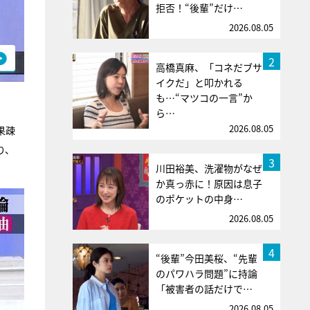
拒否！“後輩”だけ…
2026.08.05
2
高橋真麻、「コネだブサ
イクだ」と叩かれる
も…“マツコの一言”か
ら…
2026.08.05
果疎
り、
3
川田裕美、洗濯物がなぜ
か真っ赤に！原因は息子
のポケットの中身…
2026.08.05
4
“後輩”今田美桜、“先輩
のパワハラ問題”に持論
「被害者の話だけで…
2026.08.05