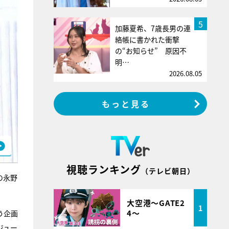
5
加藤夏希、7歳長男の連
絡帳に書かれた衝撃
の“お知らせ” 原因不
明…
2026.08.05
もっと見る
視聴ランキング
（テレビ朝日）
の永野
大空港～GATE2
1
4～
う企画
ジュー