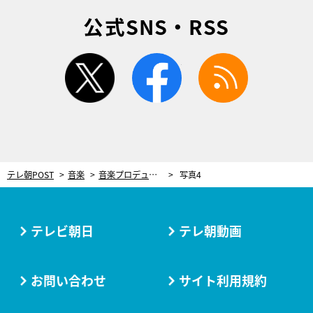
公式SNS・RSS
twitter
facebook
rss
テレ朝POST
音楽
音楽プロデューサー・本間昭光の還暦お祝いコンサート、亀梨和也ら豪華7組のSPゲスト発表！
写真4
テレビ朝日
テレ朝動画
お問い合わせ
サイト利用規約