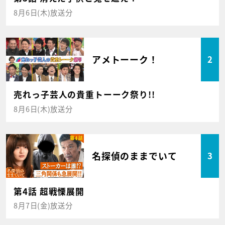
8月6日(木)放送分
アメトーーク！
2
売れっ子芸人の貴重トーーク祭り!!
8月6日(木)放送分
名探偵のままでいて
3
第4話 超戦慄展開
8月7日(金)放送分