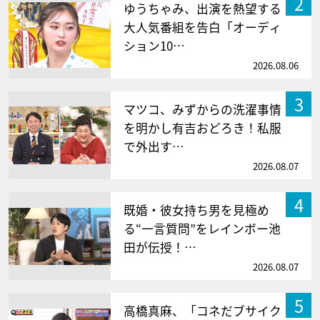
2
ゆうちゃみ、出演を熱望する
大人気番組を告白「オーディ
ション10…
2026.08.06
3
マツコ、みずからの洗濯事情
を明かし有吉おどろき！私服
で外出す…
2026.08.07
4
既婚・彼女持ち男を見極め
る“一言質問”をレインボー池
田が伝授！…
2026.08.07
5
高橋真麻、「コネだブサイク