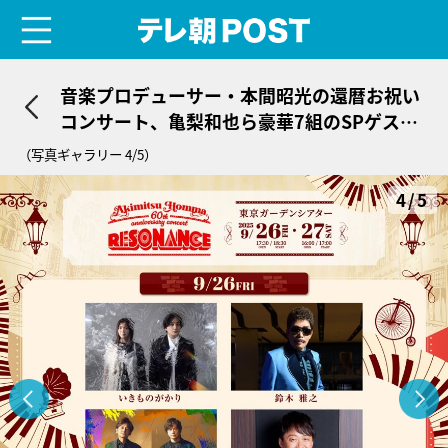
menu
テレ朝POST
音楽プロデューサー・本間昭光の還暦お祝い
コンサート、亀梨和也ら豪華7組のSPゲスト
発表！
（写真ギャラリー 4/5）
4/5