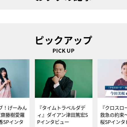
ピックアップ
PICK UP
ブ！げーみん
『タイムトラベルダデ
『クロスロー
E齋藤樹愛羅
ィ』ダイアン津田篤宏S
救急の約束
香SPインタ
Pインタビュー
桜SPイ