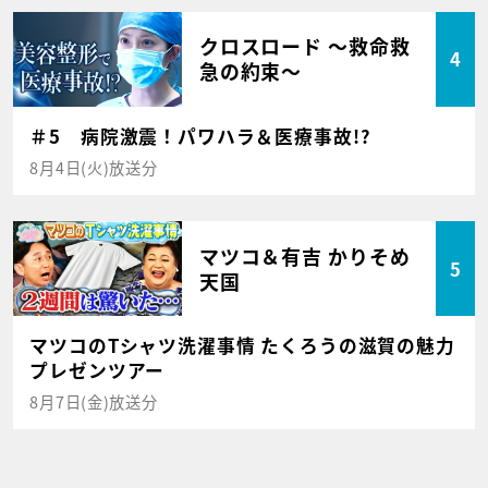
クロスロード ～救命救
4
急の約束～
＃5 病院激震！パワハラ＆医療事故!?
8月4日(火)放送分
マツコ＆有吉 かりそめ
5
天国
マツコのTシャツ洗濯事情 たくろうの滋賀の魅力
プレゼンツアー
8月7日(金)放送分