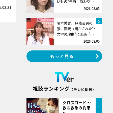
いもの”告白 あわや…
6.03.31
2026.08.05
5
藤本美貴、14歳長男の
服に異変→聞かされた“4
文字の理由”に困惑「…
2026.08.05
もっと見る
視聴ランキング
（テレビ朝日）
クロスロード ～
救命救急の約束
1
～