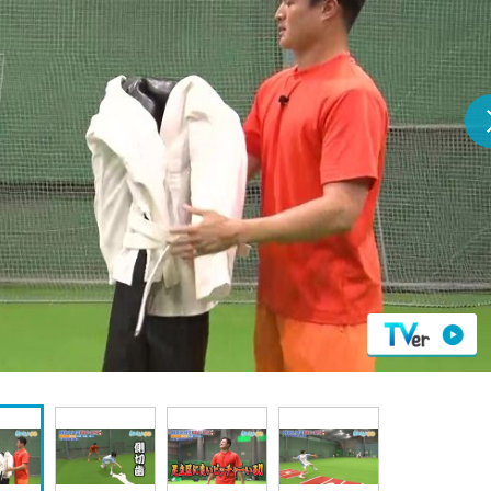
『アイ＝ラブ！げーみん
E齋藤樹愛羅＆佐々木舞
ビュー