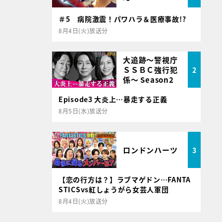
＃5 病院激震！パワハラ＆医療事故!?
8月4日(火)放送分
大追跡～警視庁
ＳＳＢＣ強行犯
2
係～ Season2
Episode3 大炎上…暴走する正義
8月5日(水)放送分
ロンドンハーツ
3
【恋の行方は？】ラブマゲドン…FANTA
STICSvs紅しょうがら女芸人軍団
8月4日(火)放送分