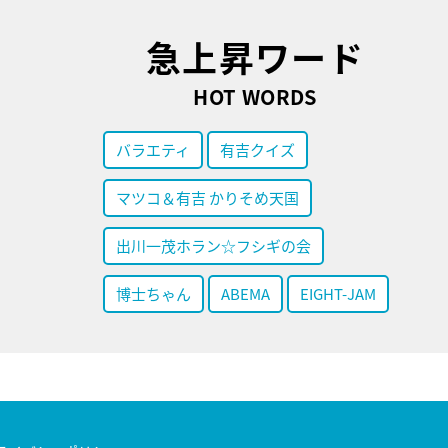
急上昇ワード
HOT WORDS
バラエティ
有吉クイズ
マツコ＆有吉 かりそめ天国
出川一茂ホラン☆フシギの会
博士ちゃん
ABEMA
EIGHT-JAM