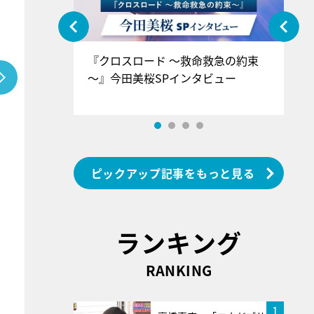
ぐ』＝LOV
『クロスロード ～救命救急の約束
『
香SPインタ
～』今田美桜SPインタビュー
ロ
ン
ピックアップ記事をもっと見る
ランキング
RANKING
1