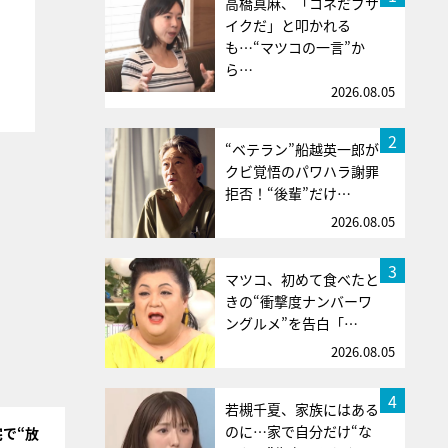
高橋真麻、「コネだブサ
イクだ」と叩かれる
も…“マツコの一言”か
ら…
2026.08.05
2
“ベテラン”船越英一郎が
クビ覚悟のパワハラ謝罪
拒否！“後輩”だけ…
2026.08.05
3
マツコ、初めて食べたと
きの“衝撃度ナンバーワ
ングルメ”を告白「…
2026.08.05
4
若槻千夏、家族にはある
のに…家で自分だけ“な
で“放