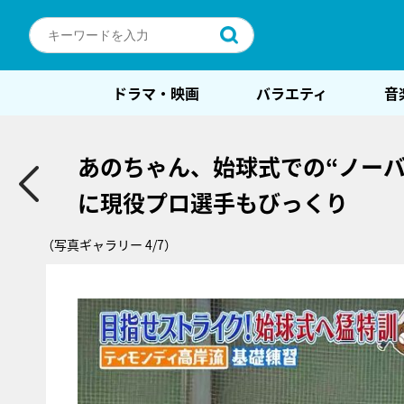
ドラマ・映画
バラエティ
音
あのちゃん、始球式での“ノー
に現役プロ選手もびっくり
（写真ギャラリー 4/7）