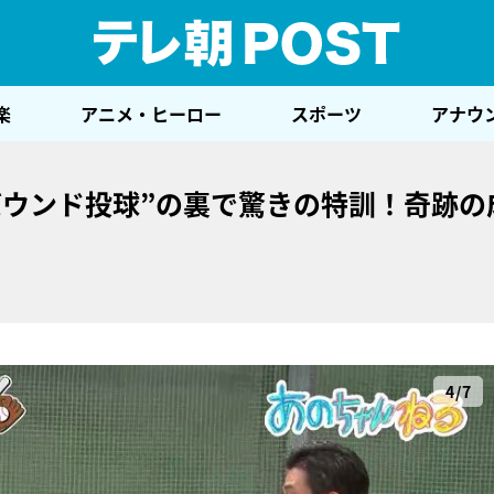
テレ
楽
アニメ・ヒーロー
スポーツ
アナウ
バウンド投球”の裏で驚きの特訓！奇跡の
4/7