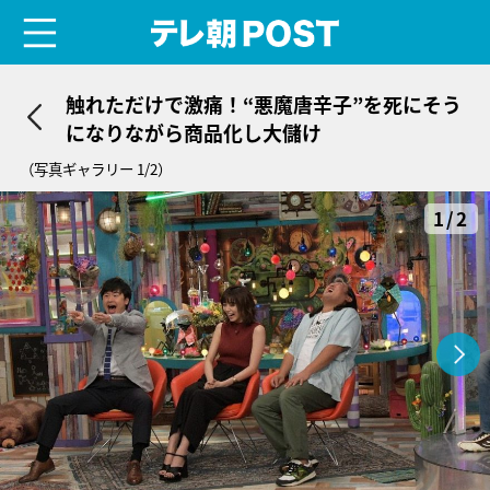
menu
テレ朝POST
触れただけで激痛！“悪魔唐辛子”を死にそう
になりながら商品化し大儲け
（写真ギャラリー 1/2）
1/2