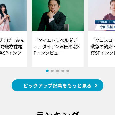
ブ！げーみん
『タイムトラベルダデ
『クロスロー
E齋藤樹愛羅
ィ』ダイアン津田篤宏S
救急の約束
香SPインタ
Pインタビュー
桜SPイ
ピックアップ記事をもっと見る