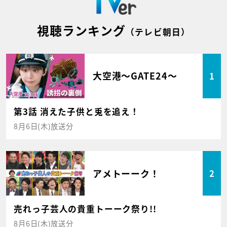
視聴ランキング
（テレビ朝日）
大空港～GATE24～
1
第3話 消えた子供と兎を追え！
8月6日(木)放送分
アメトーーク！
2
売れっ子芸人の貴重トーーク祭り!!
8月6日(木)放送分