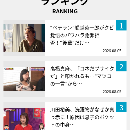
ランキング
RANKING
1
“ベテラン”船越英一郎がクビ
覚悟のパワハラ謝罪拒
否！“後輩”だけ…
2026.08.05
2
高橋真麻、「コネだブサイク
だ」と叩かれるも…“マツコ
の一言”から…
2026.08.05
3
川田裕美、洗濯物がなぜか真
っ赤に！原因は息子のポケッ
トの中身…