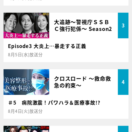
大追跡～警視庁ＳＳＢ
3
Ｃ強行犯係～ Season2
Episode3 大炎上…暴走する正義
8月5日(水)放送分
クロスロード ～救命救
4
急の約束～
＃5 病院激震！パワハラ＆医療事故!?
8月4日(火)放送分