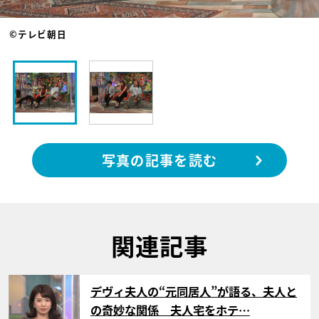
©テレビ朝日
写真の記事を読む
関連記事
サムネイル
デヴィ夫人の“元同居人”が語る、夫人と
の奇妙な関係 夫人宅をホテ…