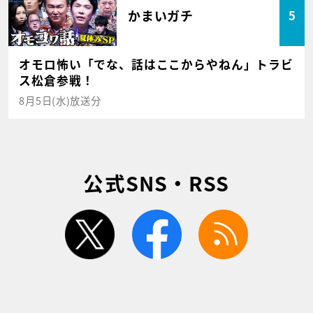
かまいガチ
5
オモロ怖い「でな、話はここからやねん」トラビ
ス松倉参戦！
8月5日(水)放送分
公式SNS・RSS
twitter
facebook
rss