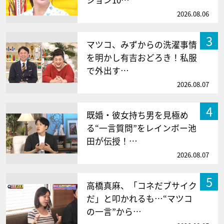
2026.08.06
3
マツコ、みずからの洗濯事情
を明かし有吉おどろき！私服
で外出す…
2026.08.07
4
既婚・彼女持ち男を見極め
る“一言質問”をレインボー池
田が伝授！…
2026.08.07
5
高橋真麻、「コネだブサイク
だ」と叩かれるも…“マツコ
の一言”から…