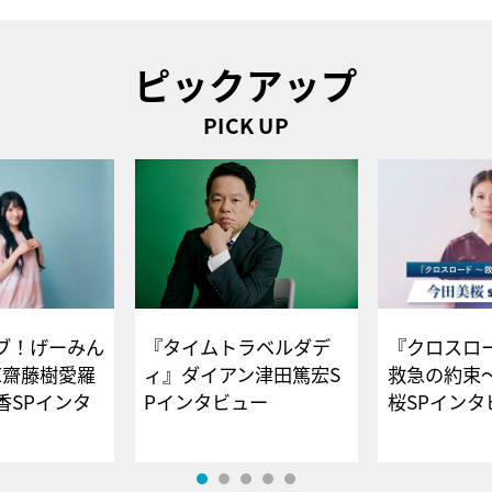
ピックアップ
PICK UP
ブ！げーみん
『タイムトラベルダデ
『クロスロー
E齋藤樹愛羅
ィ』ダイアン津田篤宏S
救急の約束
香SPインタ
Pインタビュー
桜SPイ