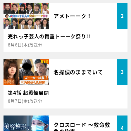
アメトーーク！
2
売れっ子芸人の貴重トーーク祭り!!
8月6日(木)放送分
名探偵のままでいて
3
第4話 超戦慄展開
8月7日(金)放送分
クロスロード ～救命救
4