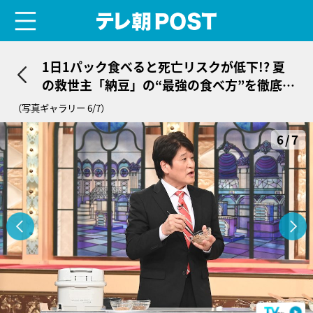
menu
テレ朝POST
1日1パック食べると死亡リスクが低下!? 夏
の救世主「納豆」の“最強の食べ方”を徹底検
証
（写真ギャラリー 6/7）
6/7