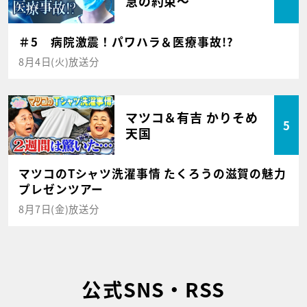
急の約束～
＃5 病院激震！パワハラ＆医療事故!?
8月4日(火)放送分
マツコ＆有吉 かりそめ
5
天国
マツコのTシャツ洗濯事情 たくろうの滋賀の魅力
プレゼンツアー
8月7日(金)放送分
公式SNS・RSS