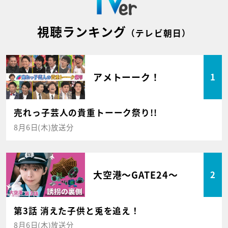
視聴ランキング
（テレビ朝日）
アメトーーク！
1
売れっ子芸人の貴重トーーク祭り!!
8月6日(木)放送分
大空港～GATE24～
2
第3話 消えた子供と兎を追え！
8月6日(木)放送分