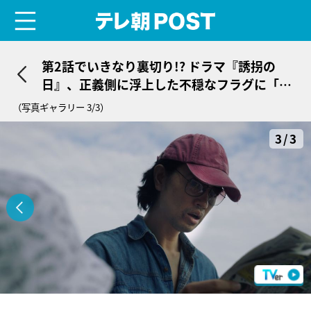
menu
テレ朝POST
第2話でいきなり裏切り!? ドラマ『誘拐の
日』、正義側に浮上した不穏なフラグに「全
員怪しく見える…」
（写真ギャラリー 3/3）
3/3