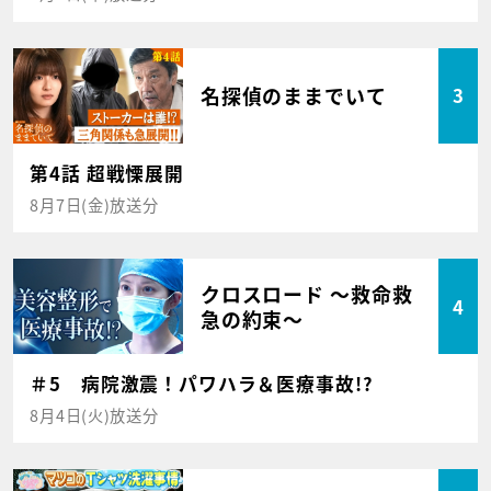
名探偵のままでいて
3
第4話 超戦慄展開
8月7日(金)放送分
クロスロード ～救命救
4
急の約束～
＃5 病院激震！パワハラ＆医療事故!?
8月4日(火)放送分