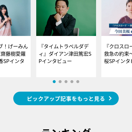
ブ！げーみん
『タイムトラベルダデ
『クロスロー
E齋藤樹愛羅
ィ』ダイアン津田篤宏S
救急の約束
香SPインタ
Pインタビュー
桜SPイ
ピックアップ記事をもっと見る