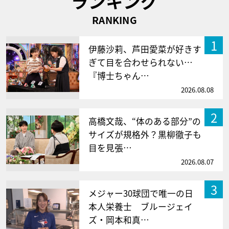
ランキング
RANKING
1
伊藤沙莉、芦田愛菜が好きす
ぎて目を合わせられない…
『博士ちゃん…
2026.08.08
2
高橋文哉、“体のある部分”の
サイズが規格外？黒柳徹子も
目を見張…
2026.08.07
3
メジャー30球団で唯一の日
本人栄養士 ブルージェイ
ズ・岡本和真…