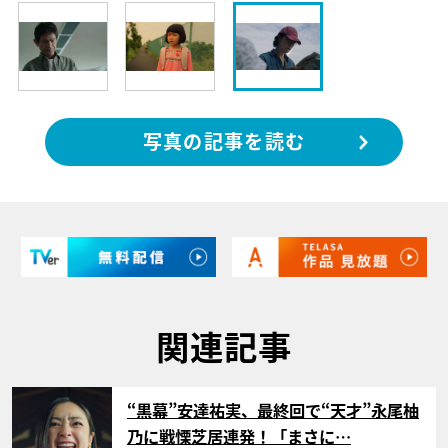
写真の記事を読む
関連記事
サムネイル
“黒幕”安達祐実、最終回で“天才”永尾柚
乃に戦慄芝居連発！「まさに…