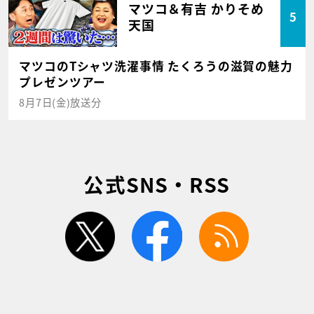
マツコ＆有吉 かりそめ
5
天国
マツコのTシャツ洗濯事情 たくろうの滋賀の魅力
プレゼンツアー
8月7日(金)放送分
公式SNS・RSS
twitter
facebook
rss