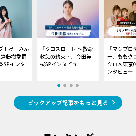
ブ！げーみん
『クロスロード ～救命
『マジプロ
E齋藤樹愛羅
救急の約束～』今田美
ー、ももク
香SPインタ
桜SPインタビュー
クロ×東京0
ンタビュー
ピックアップ記事をもっと見る