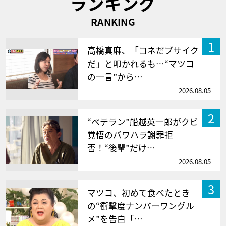
ランキング
RANKING
1
高橋真麻、「コネだブサイク
だ」と叩かれるも…“マツコ
の一言”から…
2026.08.05
2
“ベテラン”船越英一郎がクビ
覚悟のパワハラ謝罪拒
否！“後輩”だけ…
2026.08.05
3
マツコ、初めて食べたとき
の“衝撃度ナンバーワングル
メ”を告白「…