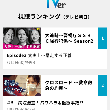
視聴ランキング
（テレビ朝日）
大追跡～警視庁ＳＳＢ
1
Ｃ強行犯係～ Season2
Episode3 大炎上…暴走する正義
8月5日(水)放送分
クロスロード ～救命救
2
急の約束～
＃5 病院激震！パワハラ＆医療事故!?
8月4日(火)放送分