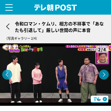
menu
テレ朝POST
令和ロマン・ケムリ、相方の不祥事で「あな
たも引退して」厳しい世間の声に本音
（写真ギャラリー 2/4）
2/4