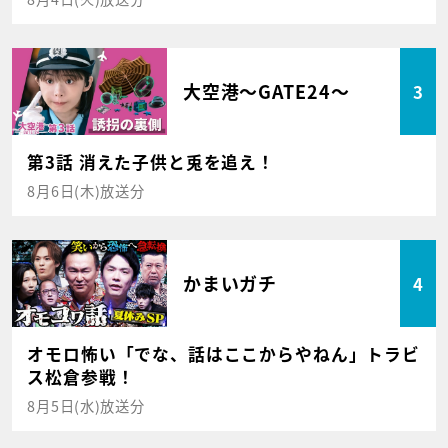
大空港～GATE24～
3
第3話 消えた子供と兎を追え！
8月6日(木)放送分
かまいガチ
4
オモロ怖い「でな、話はここからやねん」トラビ
ス松倉参戦！
8月5日(水)放送分