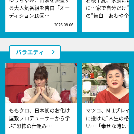
る大人気番組を告白「オー
に…家で自分だけ“
ディション10回…
の”告白 あわや企…
2026.08.06
2
バラエティ
ももクロ、日本初のお化け
マツコ、M-1ブレイ
屋敷プロデューサーから学
に授けた“人生の格言
ぶ“恐怖の仕組み…
い…「幸せな時は…