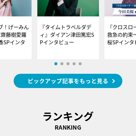
ブ！げーみん
『タイムトラベルダデ
『クロスロー
E齋藤樹愛羅
ィ』ダイアン津田篤宏S
救急の約束
香SPインタ
Pインタビュー
桜SPイ
ピックアップ記事をもっと見る
ランキング
RANKING