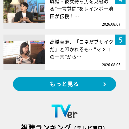
既婚・彼女持ち男を見極め
る“一言質問”をレインボー池
田が伝授！…
2026.08.07
5
高橋真麻、「コネだブサイク
だ」と叩かれるも…“マツコ
の一言”から…
2026.08.05
もっと見る
視聴ランキング
（テレビ朝日）