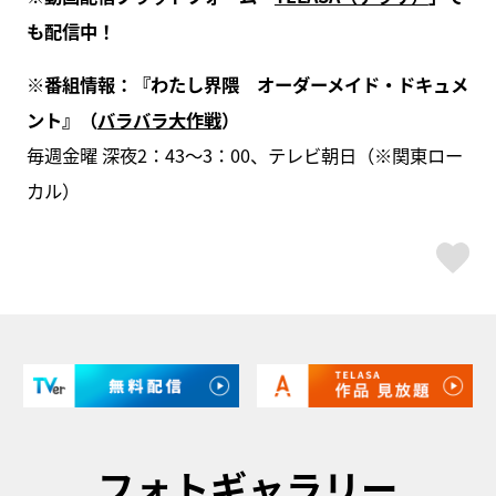
も配信中！
※番組情報：『わたし界隈 オーダーメイド・ドキュメ
ント』（
バラバラ大作戦
）
毎週金曜 深夜2：43〜3：00、テレビ朝日（※関東ロー
カル）
ス
フォトギャラリー