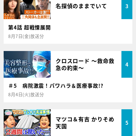
名探偵のままでいて
3
第4話 超戦慄展開
8月7日(金)放送分
クロスロード ～救命救
4
急の約束～
＃5 病院激震！パワハラ＆医療事故!?
8月4日(火)放送分
マツコ＆有吉 かりそめ
5
天国