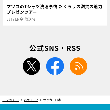
マツコのTシャツ洗濯事情 たくろうの滋賀の魅力
プレゼンツアー
8月7日(金)放送分
公式SNS・RSS
twitter
facebook
rss
テレ朝POST
バラエティ
サッカー日本代表・田中碧の“夜のルーティン”に密着！意外な一面が判明…スタジオ驚愕「すごい」