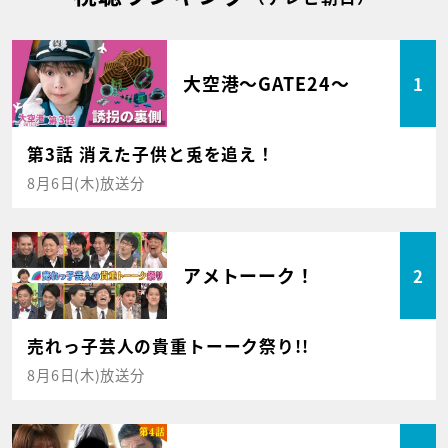
大空港～GATE24～
1
第3話 消えた子供と兎を追え！
8月6日(木)放送分
アメトーーク！
2
売れっ子芸人の貴重トーーク祭り!!
8月6日(木)放送分