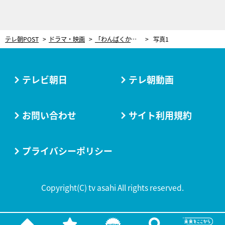
テレ朝POST
ドラマ・映画
「わんぱくかよ」社長令嬢が“一人ラーメン”で全部乗せ!? 券売機でまさかの大苦戦＜リベンジ・スパイ＞
写真1
テレビ朝日
テレ朝動画
お問い合わせ
サイト利用規約
プライバシーポリシー
Copyright(C) tv asahi All rights reserved.