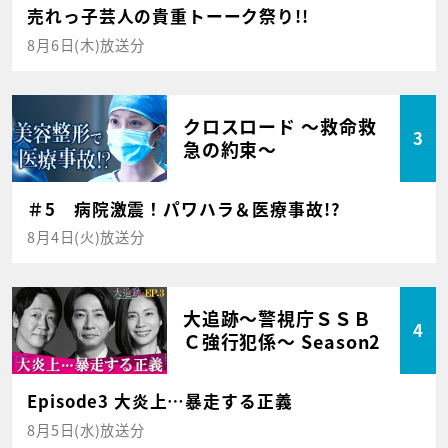
売れっ子芸人の貴重トーーク祭り!!
8月6日(木)放送分
クロスロード ～救命救
3
急の約束～
＃5 病院激震！パワハラ＆医療事故!?
8月4日(火)放送分
大追跡～警視庁ＳＳＢ
4
Ｃ強行犯係～ Season2
Episode3 大炎上…暴走する正義
8月5日(水)放送分