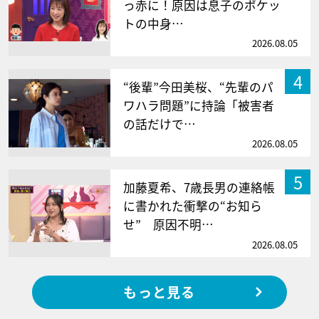
っ赤に！原因は息子のポケッ
トの中身…
2026.08.05
4
“後輩”今田美桜、“先輩のパ
ワハラ問題”に持論「被害者
の話だけで…
2026.08.05
5
加藤夏希、7歳長男の連絡帳
に書かれた衝撃の“お知ら
せ” 原因不明…
2026.08.05
もっと見る