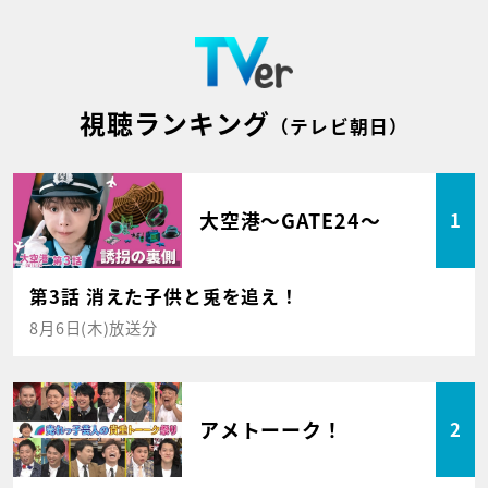
視聴ランキング
（テレビ朝日）
大空港～GATE24～
1
第3話 消えた子供と兎を追え！
8月6日(木)放送分
アメトーーク！
2