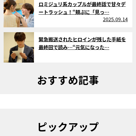
ロミジュリ系カップルが最終話で甘々デ
ートラッシュ！“頬ぷに「見っ…
2025.09.14
サムネイル
緊急搬送されたヒロインが残した手紙を
最終回で読み…“元気になった…
おすすめ記事
ピックアップ