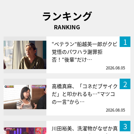
ランキング
RANKING
1
“ベテラン”船越英一郎がクビ
覚悟のパワハラ謝罪拒
否！“後輩”だけ…
2026.08.05
2
高橋真麻、「コネだブサイク
だ」と叩かれるも…“マツコ
の一言”から…
2026.08.05
3
川田裕美、洗濯物がなぜか真