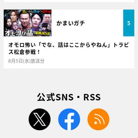
かまいガチ
5
オモロ怖い「でな、話はここからやねん」トラビ
ス松倉参戦！
8月5日(水)放送分
公式SNS・RSS
twitter
facebook
rss