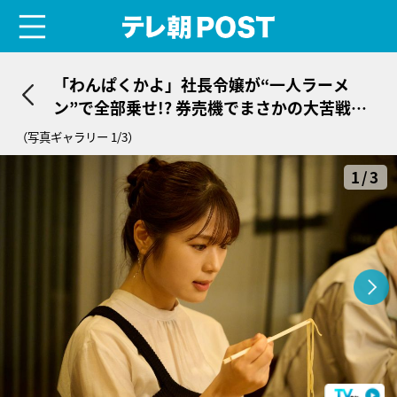
menu
テレ朝POST
「わんぱくかよ」社長令嬢が“一人ラーメ
ン”で全部乗せ!? 券売機でまさかの大苦戦＜
リベンジ・スパイ＞
（写真ギャラリー 1/3）
1/3