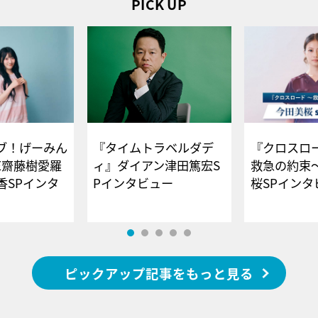
PICK UP
ブ！げーみん
『タイムトラベルダデ
『クロスロー
E齋藤樹愛羅
ィ』ダイアン津田篤宏S
救急の約束
香SPインタ
Pインタビュー
桜SPイ
ピックアップ記事をもっと見る