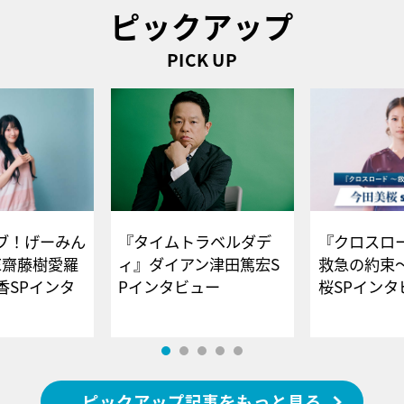
ピックアップ
PICK UP
ブ！げーみん
『タイムトラベルダデ
『クロスロー
E齋藤樹愛羅
ィ』ダイアン津田篤宏S
救急の約束
香SPインタ
Pインタビュー
桜SPイ
ピックアップ記事をもっと見る