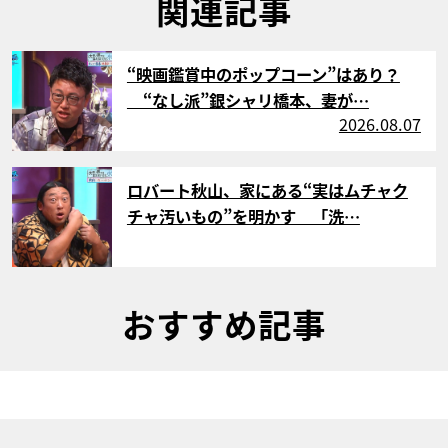
関連記事
サムネイル
“映画鑑賞中のポップコーン”はあり？
“なし派”銀シャリ橋本、妻が…
2026.08.07
サムネイル
ロバート秋山、家にある“実はムチャク
チャ汚いもの”を明かす 「洗…
おすすめ記事