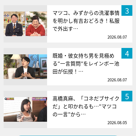
3
マツコ、みずからの洗濯事情
を明かし有吉おどろき！私服
で外出す…
2026.08.07
4
既婚・彼女持ち男を見極め
る“一言質問”をレインボー池
田が伝授！…
2026.08.07
5
高橋真麻、「コネだブサイク
だ」と叩かれるも…“マツコ
の一言”から…
2026.08.05