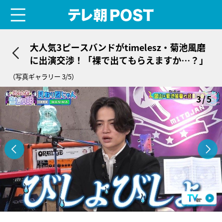
menu
テレ朝POST
大人気3ピースバンドがtimelesz・菊池風磨
に出演交渉！「裸で出てもらえますか…？」
（写真ギャラリー 3/5）
3/5