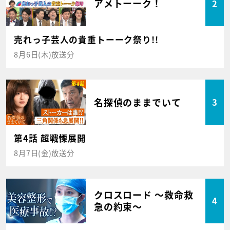
アメトーーク！
2
売れっ子芸人の貴重トーーク祭り!!
8月6日(木)放送分
名探偵のままでいて
3
第4話 超戦慄展開
8月7日(金)放送分
クロスロード ～救命救
4
急の約束～