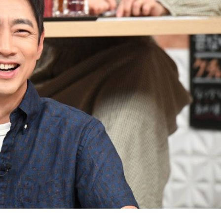
『アイ＝ラブ！げーみん
E齋藤樹愛羅＆佐々木舞
ビュー