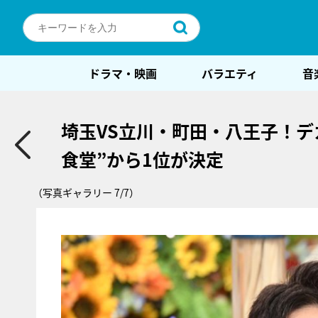
ドラマ・映画
バラエティ
音
埼玉VS立川・町田・八王子！
食堂”から1位が決定
（写真ギャラリー 7/7）