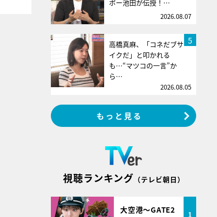
ボー池田が伝授！…
2026.08.07
5
高橋真麻、「コネだブサ
イクだ」と叩かれる
も…“マツコの一言”か
ら…
2026.08.05
もっと見る
視聴ランキング
（テレビ朝日）
大空港～GATE2
1