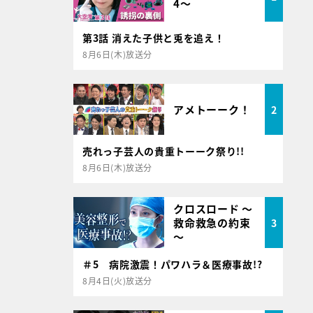
4～
第3話 消えた子供と兎を追え！
8月6日(木)放送分
アメトーーク！
2
売れっ子芸人の貴重トーーク祭り!!
8月6日(木)放送分
クロスロード ～
救命救急の約束
3
～
＃5 病院激震！パワハラ＆医療事故!?
8月4日(火)放送分