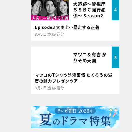
大追跡～警視庁
ＳＳＢＣ強行犯
4
係～ Season2
Episode3 大炎上…暴走する正義
8月5日(水)放送分
マツコ＆有吉 か
5
りそめ天国
マツコのTシャツ洗濯事情 たくろうの滋
賀の魅力プレゼンツアー
8月7日(金)放送分