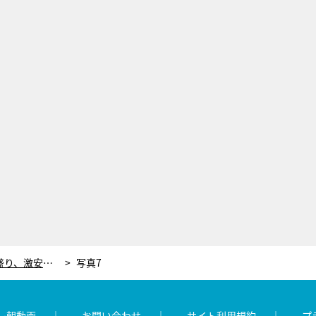
埼玉VS立川・町田・八王子！デカ盛り、激安、最強キャラ店主の“愛され大衆食堂”から1位が決定
写真7
レ朝動画
お問い合わせ
サイト利用規約
プ