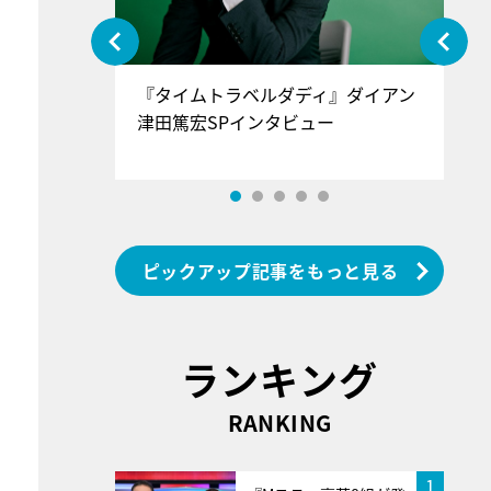
ぐ』＝LOV
『タイムトラベルダディ』ダイアン
『
香SPインタ
津田篤宏SPインタビュー
～
ピックアップ記事をもっと見る
ランキング
RANKING
1