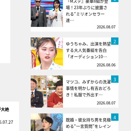
『Mステ』豪華8組が登
場！23年ぶりに披露さ
れる“ミリオンセラー
達…
2026.08.07
2
ゆうちゃみ、出演を熱望
する大人気番組を告白
「オーディション10…
2026.08.06
3
マツコ、みずからの洗濯
事情を明かし有吉おどろ
き！私服で外出す…
2026.08.07
が大絶
4
既婚・彼女持ち男を見極
6.07.27
める“一言質問”をレイン