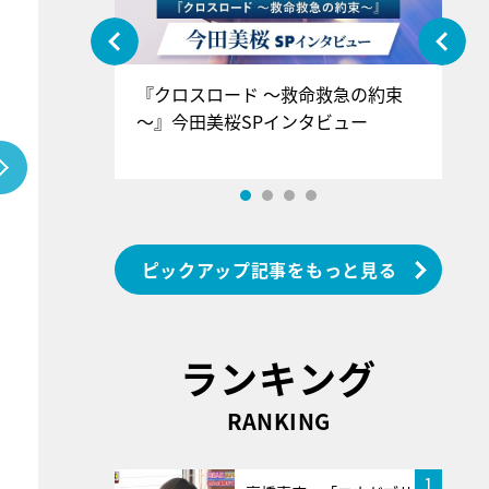
ぐ』＝LOV
『クロスロード ～救命救急の約束
『
香SPインタ
～』今田美桜SPインタビュー
ロ
ン
ピックアップ記事をもっと見る
ランキング
RANKING
1