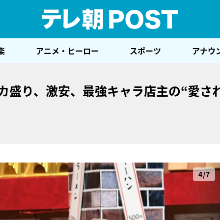
テレ
楽
アニメ・ヒーロー
スポーツ
アナウ
デカ盛り、激安、最強キャラ店主の“愛さ
4/7