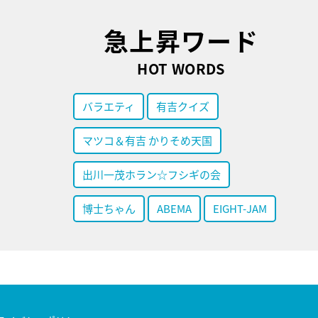
急上昇ワード
HOT WORDS
バラエティ
有吉クイズ
マツコ＆有吉 かりそめ天国
出川一茂ホラン☆フシギの会
博士ちゃん
ABEMA
EIGHT-JAM