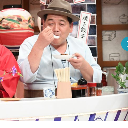
『アイ＝ラブ！げーみん
E齋藤樹愛羅＆佐々木舞
ビュー