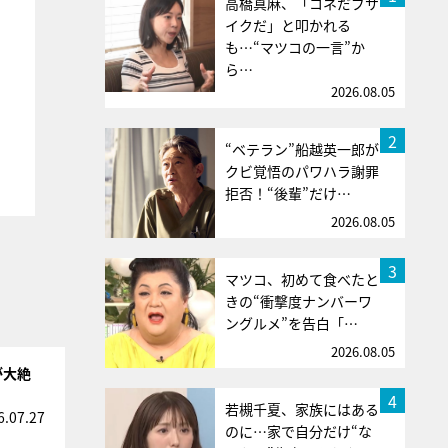
高橋真麻、「コネだブサ
イクだ」と叩かれる
も…“マツコの一言”か
ら…
2026.08.05
2
“ベテラン”船越英一郎が
クビ覚悟のパワハラ謝罪
拒否！“後輩”だけ…
2026.08.05
3
マツコ、初めて食べたと
きの“衝撃度ナンバーワ
ングルメ”を告白「…
2026.08.05
が大絶
4
若槻千夏、家族にはある
6.07.27
のに…家で自分だけ“な