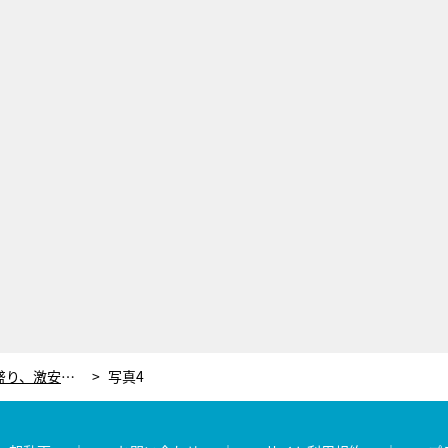
埼玉VS立川・町田・八王子！デカ盛り、激安、最強キャラ店主の“愛され大衆食堂”から1位が決定
写真4