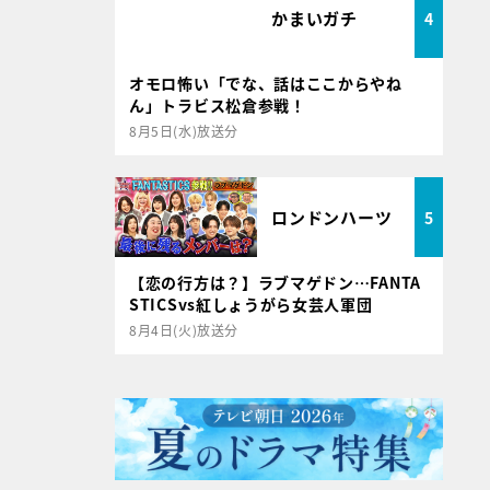
かまいガチ
4
オモロ怖い「でな、話はここからやね
ん」トラビス松倉参戦！
8月5日(水)放送分
ロンドンハーツ
5
【恋の行方は？】ラブマゲドン…FANTA
STICSvs紅しょうがら女芸人軍団
8月4日(火)放送分