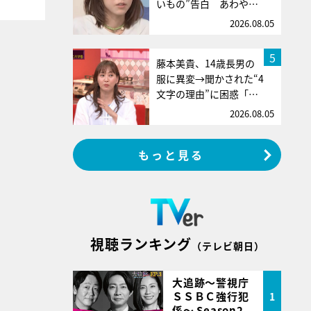
いもの”告白 あわや…
2026.08.05
5
藤本美貴、14歳長男の
服に異変→聞かされた“4
文字の理由”に困惑「…
2026.08.05
もっと見る
視聴ランキング
（テレビ朝日）
大追跡～警視庁
ＳＳＢＣ強行犯
1
係～ Season2