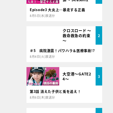
Episode3 大炎上…暴走する正義
8月5日(水)放送分
クロスロード ～
救命救急の約束
2
～
＃5 病院激震！パワハラ＆医療事故!?
8月4日(火)放送分
大空港～GATE2
3
4～
第3話 消えた子供と兎を追え！
8月6日(木)放送分