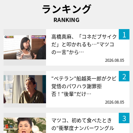
ランキング
RANKING
1
高橋真麻、「コネだブサイク
だ」と叩かれるも…“マツコ
の一言”から…
2026.08.05
2
“ベテラン”船越英一郎がクビ
覚悟のパワハラ謝罪拒
否！“後輩”だけ…
2026.08.05
3
マツコ、初めて食べたとき
の“衝撃度ナンバーワングル