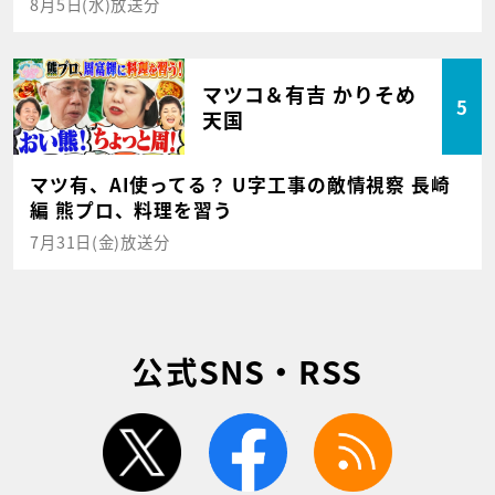
8月5日(水)放送分
マツコ＆有吉 かりそめ
5
天国
マツ有、AI使ってる？ U字工事の敵情視察 長崎
編 熊プロ、料理を習う
7月31日(金)放送分
公式SNS・RSS
twitter
facebook
rss