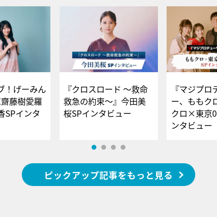
ブ！げーみん
『クロスロード ～救命
『マジプロ
E齋藤樹愛羅
救急の約束～』今田美
ー、ももク
香SPインタ
桜SPインタビュー
クロ×東京0
ンタビュー
ピックアップ記事をもっと見る