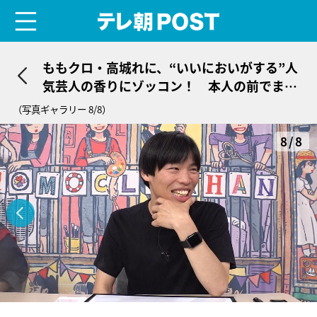
menu
テレ朝POST
ももクロ・高城れに、“いいにおいがする”人
気芸人の香りにゾッコン！ 本人の前でまさ
かの大照れ
（写真ギャラリー 8/8）
8/8