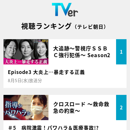
視聴ランキング
（テレビ朝日）
大追跡～警視庁ＳＳＢ
1
Ｃ強行犯係～ Season2
Episode3 大炎上…暴走する正義
8月5日(水)放送分
クロスロード ～救命救
2
急の約束～
＃5 病院激震！パワハラ＆医療事故!?