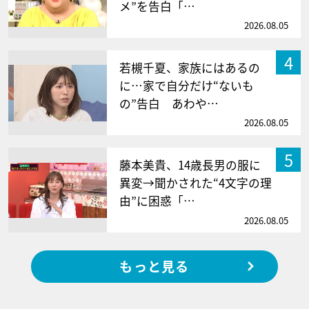
メ”を告白「…
2026.08.05
4
若槻千夏、家族にはあるの
に…家で自分だけ“ないも
の”告白 あわや…
2026.08.05
5
藤本美貴、14歳長男の服に
異変→聞かされた“4文字の理
由”に困惑「…
2026.08.05
もっと見る