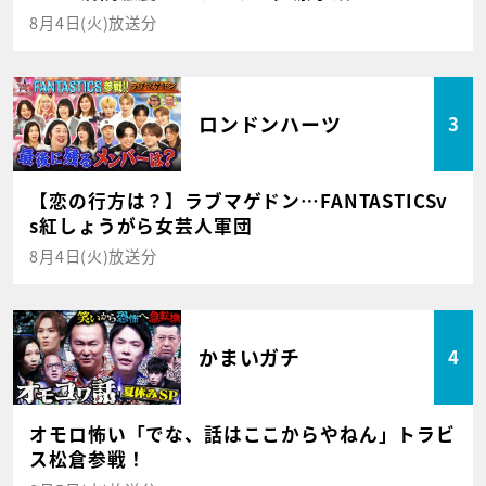
8月4日(火)放送分
ロンドンハーツ
3
【恋の行方は？】ラブマゲドン…FANTASTICSv
s紅しょうがら女芸人軍団
8月4日(火)放送分
かまいガチ
4
オモロ怖い「でな、話はここからやねん」トラビ
ス松倉参戦！