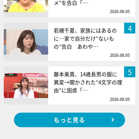
メ”を告白「…
2026.08.05
4
若槻千夏、家族にはあるの
に…家で自分だけ“ないも
の”告白 あわや…
2026.08.05
5
藤本美貴、14歳長男の服に
異変→聞かされた“4文字の理
由”に困惑「…
2026.08.05
もっと見る