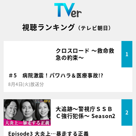
視聴ランキング
（テレビ朝日）
クロスロード ～救命救
1
急の約束～
＃5 病院激震！パワハラ＆医療事故!?
8月4日(火)放送分
大追跡～警視庁ＳＳＢ
2
Ｃ強行犯係～ Season2
Episode3 大炎上…暴走する正義