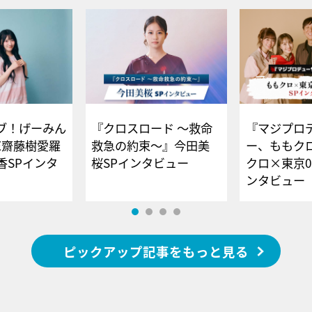
ブ！げーみん
『クロスロード ～救命
『マジプロ
E齋藤樹愛羅
救急の約束～』今田美
ー、ももク
香SPインタ
桜SPインタビュー
クロ×東京0
ンタビュー
ピックアップ記事をもっと見る