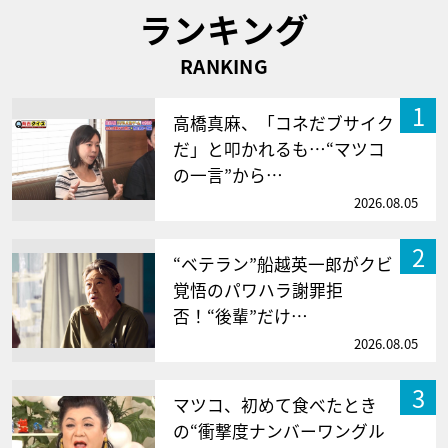
ランキング
RANKING
1
高橋真麻、「コネだブサイク
だ」と叩かれるも…“マツコ
の一言”から…
2026.08.05
2
“ベテラン”船越英一郎がクビ
覚悟のパワハラ謝罪拒
否！“後輩”だけ…
2026.08.05
3
マツコ、初めて食べたとき
の“衝撃度ナンバーワングル