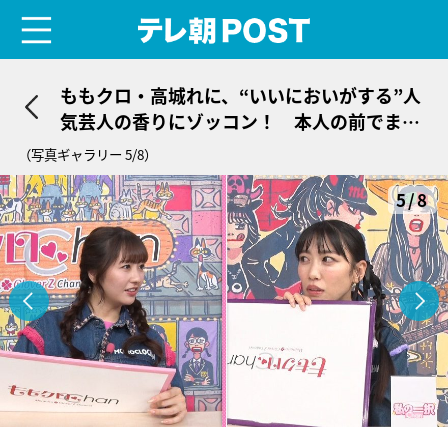
menu
テレ朝POST
ももクロ・高城れに、“いいにおいがする”人
気芸人の香りにゾッコン！ 本人の前でまさ
かの大照れ
（写真ギャラリー 5/8）
5/8