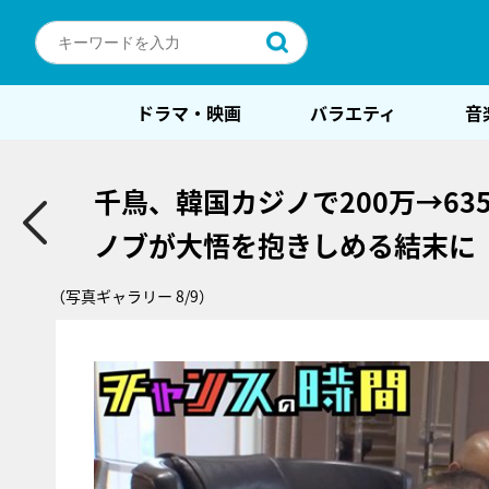
ドラマ・映画
バラエティ
音
千鳥、韓国カジノで200万→63
ノブが大悟を抱きしめる結末に
（写真ギャラリー 8/9）