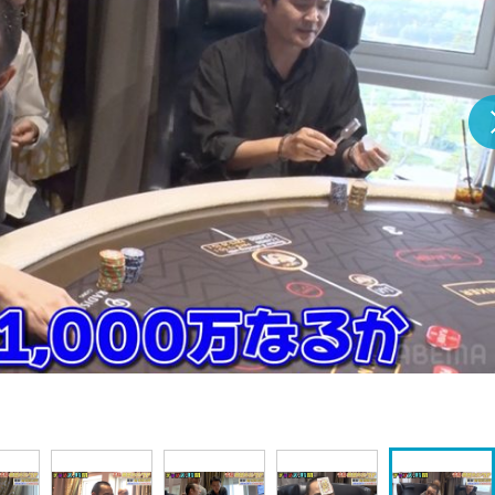
『アイ＝ラブ！げーみん
E齋藤樹愛羅＆佐々木舞
ビュー