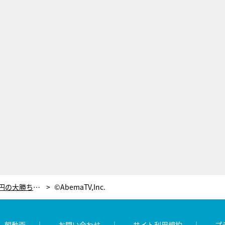
千鳥、韓国カジノで200万→635万円の大勝ち！しかし目標は1000万…最後はノブが大悟を抱きしめる結末に
©AbemaTV,Inc.
レ朝動画
お問い合わせ
サイト利用規約
プ