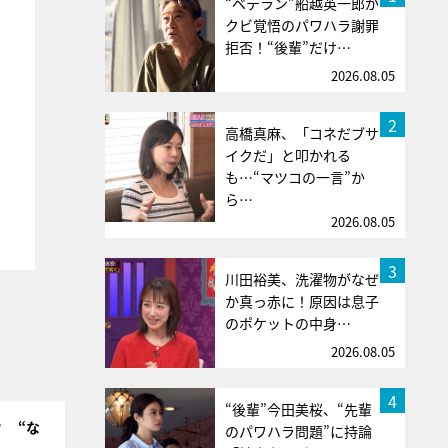
“ベテラン”船越英一郎が
クビ覚悟のパワハラ謝罪
拒否！“後輩”だけ…
2026.08.05
2
高橋真麻、「コネだブサ
イクだ」と叩かれる
も…“マツコの一言”か
ら…
2026.08.05
3
川田裕美、洗濯物がなぜ
か真っ赤に！原因は息子
のポケットの中身…
2026.08.05
4
“後輩”今田美桜、“先輩
？ “な
のパワハラ問題”に持論