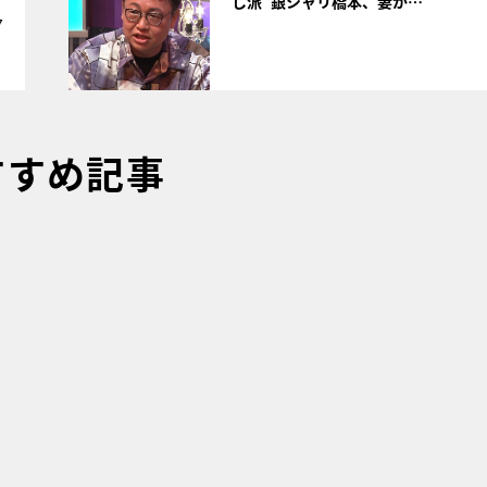
し派”銀シャリ橋本、妻が…
7
すすめ記事