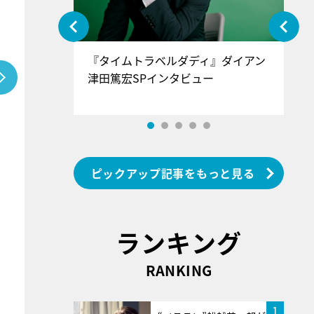
ぐ』＝LOV
『タイムトラベルダディ』ダイアン
『
香SPインタ
津田篤宏SPインタビュー
～
ピックアップ記事をもっと見る
ランキング
RANKING
1