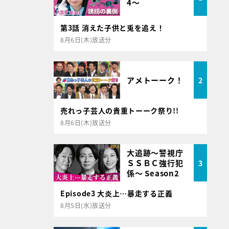
4～
第3話 消えた子供と兎を追え！
8月6日(木)放送分
アメトーーク！
2
売れっ子芸人の貴重トーーク祭り!!
8月6日(木)放送分
大追跡～警視庁
ＳＳＢＣ強行犯
3
係～ Season2
Episode3 大炎上…暴走する正義
8月5日(水)放送分