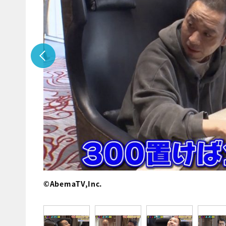
©AbemaTV,Inc.