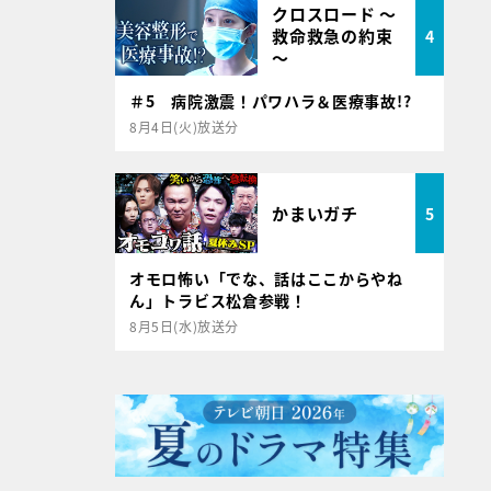
クロスロード ～
救命救急の約束
4
～
＃5 病院激震！パワハラ＆医療事故!?
8月4日(火)放送分
かまいガチ
5
オモロ怖い「でな、話はここからやね
ん」トラビス松倉参戦！
8月5日(水)放送分